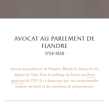
avocat au parlement de
flandre
1754-1838
Avocat au parlement de Flandre, Merlin de Douai est élu
député du Tiers-État du bailliage de Douai aux
États
généraux
de 1789. Il s’y démarque par son exceptionnelle
maîtrise du droit et des questions de jurisprudence.
)
uvel onglet)
n nouvel onglet)
dans fenêtre modale)
otion de l'application (ouverture dans un nouvel onglet)