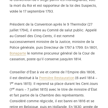
la Convention où il siège parmi les montagnards, vote
la mort du Roi et est rapporteur de la loi des Suspects,
votée le 17 septembre 1793.
Président de la Convention après le 9 Thermidor (27
juillet 1794), il entre au Comité de salut public. Appelé
au Conseil des Cinq-Cents, il est nommé
successivement ministre de la Justice, ministre de la
Police générale, puis Directeur de 1797 à 1799. En 1801,
Bonaparte
le nomme procureur général de la Cour de
cassation, poste qu’il conserve jusqu’en 1814.
Conseiller d’État à vie et comte de l’Empire dès 1808,
il est destitué à la
Première Restauration
(6 avril 1814 –
er
1
mars 1815). Il reprend sa place durant les Cent-Jours
er
(1
mars – 7 juillet 1815) avec le titre de ministre d’État
et fait partie de la Chambre des représentants.
Considéré comme régicide, il est banni en 1816 et se
retire en Belgique, puis en Hollande. En 1830, année de