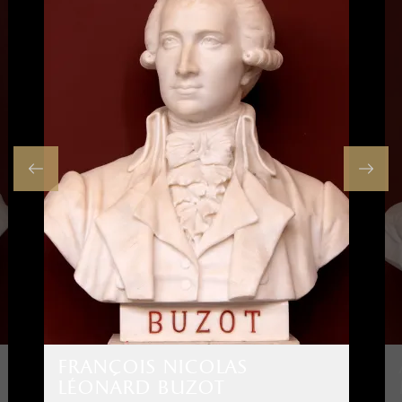
françois nicolas
léonard buzot