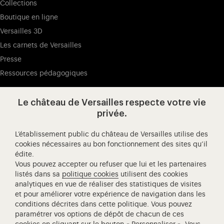
Collections
Boutique en ligne
Versailles 3D
Les carnets de Versailles
Presse
Ressources pédagogiques
Le château de Versailles respecte votre vie
Visitez notre page de
Visitez notre Instagram (ouvertur
Visitez notre WeChat (ou
Visitez notre Facebook (ouverture dans 
Visitez notre X (ouverture dans un no
Visitez notre YouTube (ouvert
privée.
L’établissement public du château de Versailles utilise des
cookies nécessaires au bon fonctionnement des sites qu’il
édite.
Château de Versailles Spectacles
Vous pouvez accepter ou refuser que lui et les partenaires
L'Opéra royal de Versailles
listés dans sa
politique cookies
utilisent des cookies
analytiques en vue de réaliser des statistiques de visites
Centre de recherche du château de Versailles
et pour améliorer votre expérience de navigation dans les
Centre de Musique Baroque de Versailles
conditions décrites dans cette politique. Vous pouvez
paramétrer vos options de dépôt de chacun de ces
Réseau des Résidences Royales Européenne