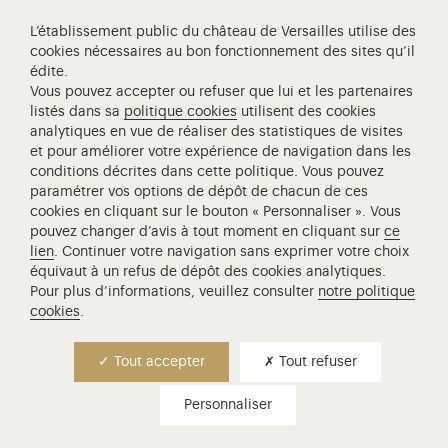
services publics +
L’établissement public du château de Versailles utilise des
cookies nécessaires au bon fonctionnement des sites qu’il
L'Établissement public du château, du musée et
édite.
du domaine national de Versailles participe au
Vous pouvez accepter ou refuser que lui et les partenaires
programme Services Publics+, qui vise à
améliorer l'accueil et l'expérience des usagers
listés dans sa
politique cookies
utilisent des cookies
des services publics à travers neuf engagements.
analytiques en vue de réaliser des statistiques de visites
et pour améliorer votre expérience de navigation dans les
conditions décrites dans cette politique. Vous pouvez
EXPOSITION ESCALE À VERSAILLES
paramétrer vos options de dépôt de chacun de ces
cookies en cliquant sur le bouton « Personnaliser ». Vous
pouvez changer d’avis à tout moment en cliquant sur
ce
lien
. Continuer votre navigation sans exprimer votre choix
équivaut à un refus de dépôt des cookies analytiques.
Pour plus d’informations, veuillez consulter
notre politique
cookies
.
Tout accepter
Tout refuser
Personnaliser
escale à versailles - rêves