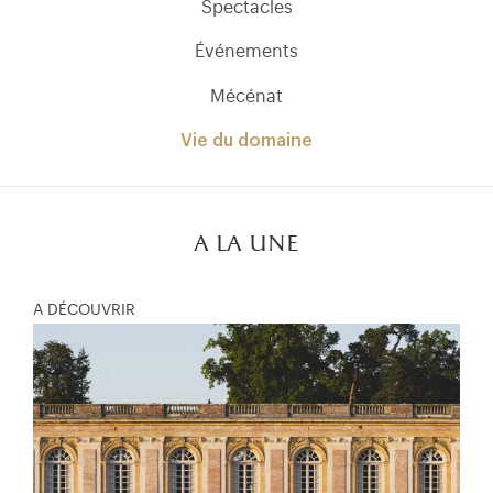
Spectacles
Événements
Mécénat
Vie du domaine
a la une
A DÉCOUVRIR
)
uvel onglet)
n nouvel onglet)
dans fenêtre modale)
otion de l'application (ouverture dans un nouvel onglet)