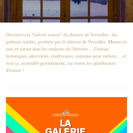
Découvrez la "Galerie sonore" du château de Versailles : des
podcasts inédits, produits par le château de Versailles. Montez le
son, et entrez dans les coulisses de l’histoire ... Fictions
historiques, interviews, conférences, contenus pour enfants ... et
tout ça, accessible gratuitement, sur toutes les plateformes
d'écoute !
)
uvel onglet)
n nouvel onglet)
dans fenêtre modale)
otion de l'application (ouverture dans un nouvel onglet)