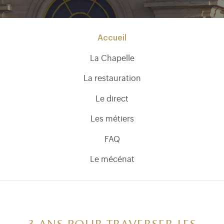
Menu chapelle (FR)
Accueil
La Chapelle
La restauration
Le direct
Les métiers
FAQ
Le mécénat
)
uvel onglet)
n nouvel onglet)
dans fenêtre modale)
otion de l'application (ouverture dans un nouvel onglet)