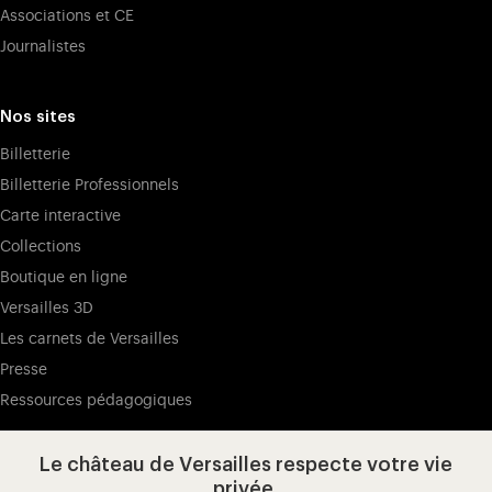
Associations et CE
Journalistes
Nos sites
Billetterie
Billetterie Professionnels
Carte interactive
Collections
Boutique en ligne
Versailles 3D
Les carnets de Versailles
Presse
Ressources pédagogiques
Le château de Versailles respecte votre vie
Visitez notre page de
Visitez notre Instagram (ouvertur
Visitez notre WeChat (ou
Visitez notre Facebook (ouverture dans 
Visitez notre X (ouverture dans un no
Visitez notre YouTube (ouvert
privée.