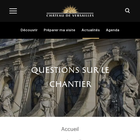
Aller au contenu principal
Personnaliser les cookies
Ouvri
Menu header second niveau (FR)
Découvrir
Préparer ma visite
Actualités
Agenda
questions sur le
chantier
Menu chapelle (FR)
Accueil