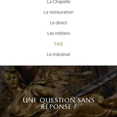
La Chapelle
La restauration
Le direct
Les métiers
FAQ
Le mécénat
)
uvel onglet)
n nouvel onglet)
dans fenêtre modale)
otion de l'application (ouverture dans un nouvel onglet)
une question sans
réponse ?