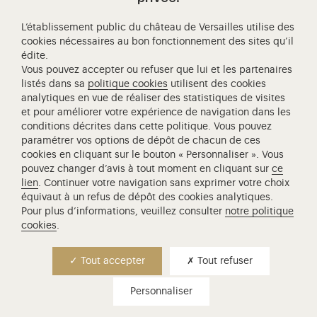
L’établissement public du château de Versailles utilise des
cookies nécessaires au bon fonctionnement des sites qu’il
édite.
Château de Versailles Spectacles
Vous pouvez accepter ou refuser que lui et les partenaires
L'Opéra royal de Versailles
listés dans sa
politique cookies
utilisent des cookies
analytiques en vue de réaliser des statistiques de visites
Centre de recherche du château de Versailles
et pour améliorer votre expérience de navigation dans les
Centre de Musique Baroque de Versailles
conditions décrites dans cette politique. Vous pouvez
paramétrer vos options de dépôt de chacun de ces
Réseau des Résidences Royales Européenne
cookies en cliquant sur le bouton « Personnaliser ». Vous
Société des Amis de Versailles
pouvez changer d’avis à tout moment en cliquant sur
ce
Académie équestre nationale du domaine de Versailles
lien
. Continuer votre navigation sans exprimer votre choix
équivaut à un refus de dépôt des cookies analytiques.
Campus Versailles
Pour plus d’informations, veuillez consulter
notre politique
cookies
.
Tout accepter
Tout refuser
Personnaliser