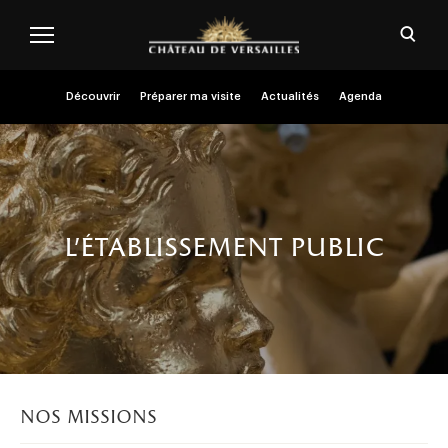
Aller au contenu principal
Personnaliser les cookies
Ouvri
Menu header second niveau (FR)
Découvrir
Préparer ma visite
Actualités
Agenda
l'établissement public
nos missions