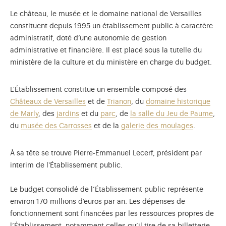
Le château, le musée et le domaine national de Versailles
constituent depuis 1995 un établissement public à caractère
administratif, doté d’une autonomie de gestion
administrative et financière. Il est placé sous la tutelle du
ministère de la culture et du ministère en charge du budget.
L'Établissement constitue un ensemble composé des
Châteaux de Versailles
et de
Trianon
, du
domaine historique
de Marly
, des
jardins
et du
parc
, de
la salle du Jeu de Paume
,
du
musée des Carrosses
et de la
galerie des moulages
.
À sa tête se trouve Pierre-Emmanuel Lecerf, président par
interim de l'Établissement public.
)
uvel onglet)
n nouvel onglet)
dans fenêtre modale)
otion de l'application (ouverture dans un nouvel onglet)
Le budget consolidé de l’Établissement public représente
environ 170 millions d’euros par an. Les dépenses de
fonctionnement sont financées par les ressources propres de