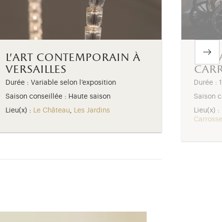
l'art contemporain à
la g
versailles
car
Durée : Variable selon l’exposition
Durée : 
Saison conseillée : Haute saison
Saison c
Lieu(x) :
Le Château
,
Les Jardins
Lieu(x) :
Carross