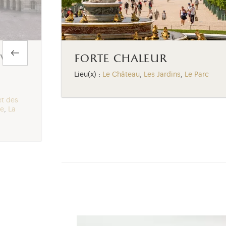
ville
forte chaleur
Lieu(x) :
Le Château
,
Les Jardins
,
Le Parc
et des
me
,
La