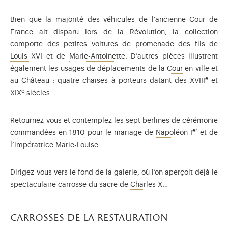
Bien que la majorité des véhicules de l’ancienne Cour de
France ait disparu lors de la Révolution, la collection
comporte des petites voitures de promenade des fils de
Louis XVI (1754-1793) règne à partir de 1774 et sera le
Marie-Antoinette (1755-1793) e
Louis XVI
et de
Marie-Antoinette
. D’autres pièces illustrent
La Cour désig
également les usages de déplacements de
la Cour
en ville et
e
au Château : quatre chaises à porteurs datant des XVIII
et
e
XIX
siècles.
Retournez-vous et contemplez les sept berlines de cérémonie
er
Napoléon
commandées en 1810 pour le mariage de
Napoléon I
et de
l’impératrice Marie-Louise.
Dirigez-vous vers le fond de la galerie, où l’on aperçoit déjà le
Charles X (1757-1836
spectaculaire carrosse du sacre de
Charles X
…
carrosses de la restauration