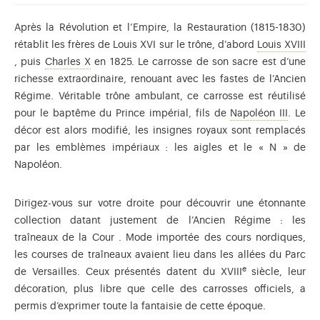
Après la Révolution et l’Empire, la Restauration (1815-1830)
rétablit les frères de Louis XVI sur le trône, d’abord
Louis XVIII
Louis XVIII (1755-1824), frère de Louis XVI et Charles X, premier 
Charles X (1757-1836), petit-frère de Louis XVI et
, puis
Charles X
en 1825. Le carrosse de son sacre est d’une
richesse extraordinaire, renouant avec les fastes de l’Ancien
Régime. Véritable trône ambulant, ce carrosse est réutilisé
Louis-
pour le baptême du Prince impérial, fils de
Napoléon III
. Le
décor est alors modifié, les insignes royaux sont remplacés
par les emblèmes impériaux : les aigles et le « N » de
Napoléon.
Dirigez-vous sur votre droite pour découvrir une étonnante
collection datant justement de l’Ancien Régime : les
traîneaux de la Cour . Mode importée des cours nordiques,
les courses de traîneaux avaient lieu dans les allées du Parc
e
de Versailles. Ceux présentés datent du XVIII
siècle, leur
décoration, plus libre que celle des carrosses officiels, a
permis d’exprimer toute la fantaisie de cette époque.