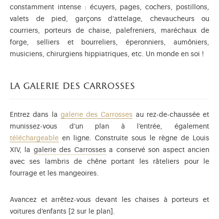
constamment intense : écuyers, pages, cochers, postillons,
valets de pied, garçons d’attelage, chevaucheurs ou
courriers, porteurs de chaise, palefreniers, maréchaux de
forge, selliers et bourreliers, éperonniers, aumôniers,
musiciens, chirurgiens hippiatriques, etc. Un monde en soi !
la galerie des carrosses
Entrez dans la
galerie des Carrosses
au rez-de-chaussée et
munissez-vous d’un plan à l’entrée, également
téléchargeable
en ligne. Construite sous le règne de Louis
Retrouvez en ligne la présentation
XIV, la
galerie des Carrosses
a conservé son aspect ancien
avec ses lambris de chêne portant les râteliers pour le
fourrage et les mangeoires.
Avancez et arrêtez-vous devant les chaises à porteurs et
voitures d’enfants [2 sur le plan].