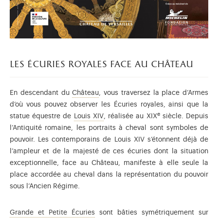
les écuries royales face au château
Retrouvez en ligne la présentation d
En descendant du
Château
, vous traversez la place d’Armes
d’où vous pouvez observer les Écuries royales, ainsi que la
e
Louis XIV (1638-1715), fils de Louis
statue équestre de
Louis XIV
, réalisée au XIX
siècle. Depuis
l’Antiquité romaine, les portraits à cheval sont symboles de
pouvoir. Les contemporains de Louis XIV s’étonnent déjà de
l’ampleur et de la majesté de ces écuries dont la situation
exceptionnelle, face au Château, manifeste à elle seule la
place accordée au cheval dans la représentation du pouvoir
sous l’Ancien Régime.
Retrouvez en ligne la présentation de
Grande et Petite Écuries
sont bâties symétriquement sur