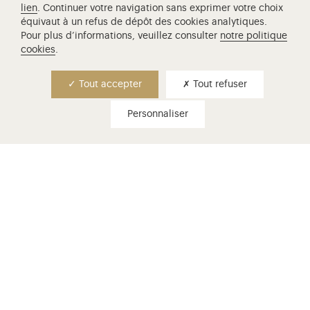
lien
. Continuer votre navigation sans exprimer votre choix
Révolution et prenez part à la création d’un nouveau
parcours de visite au cœur du château de Versailles.
équivaut à un refus de dépôt des cookies analytiques.
Pour plus d’informations, veuillez consulter
notre politique
cookies
.
Tout accepter
Tout refuser
Personnaliser
choisir son billet
Billets d'entrée, visites guidées,
conditions de gratuité...
En savoir plus
venir à versailles