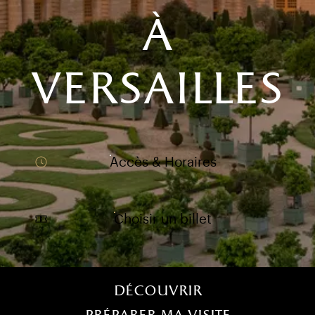
à
versailles
Accès & Horaires
Choisir un billet
)
uvel onglet)
n nouvel onglet)
dans fenêtre modale)
otion de l'application (ouverture dans un nouvel onglet)
Menu home (FR)
Découvrir