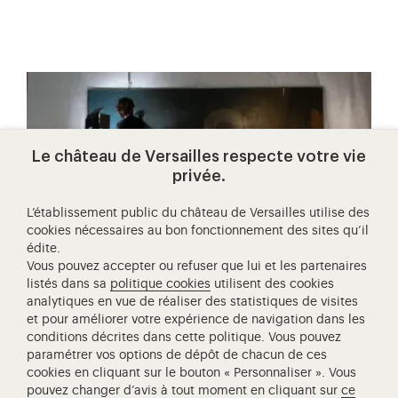
Le château de Versailles respecte votre vie
privée.
L’établissement public du château de Versailles utilise des
cookies nécessaires au bon fonctionnement des sites qu’il
édite.
Vous pouvez accepter ou refuser que lui et les partenaires
listés dans sa
politique cookies
utilisent des cookies
analytiques en vue de réaliser des statistiques de visites
MÉCÉNAT
et pour améliorer votre expérience de navigation dans les
conditions décrites dans cette politique. Vous pouvez
adoptez une œuvre de la galerie
paramétrer vos options de dépôt de chacun de ces
des lumières et de la révolution
cookies en cliquant sur le bouton « Personnaliser ». Vous
pouvez changer d’avis à tout moment en cliquant sur
ce
Devenez mécène de la galerie des Lumières et de la