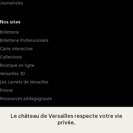
Journalistes
Nos sites
Billetterie
Billetterie Professionnels
Carte interactive
Collections
Boutique en ligne
Versailles 3D
Les carnets de Versailles
Presse
Ressources pédagogiques
Le château de Versailles respecte votre vie
Visitez notre page de
Visitez notre Instagram (ouvertur
Visitez notre WeChat (ou
Visitez notre Facebook (ouverture dans 
Visitez notre X (ouverture dans un no
Visitez notre YouTube (ouvert
privée.