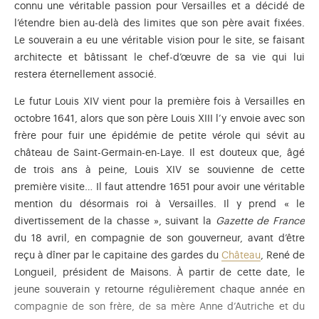
connu une véritable passion pour Versailles et a décidé de
sa maîtresse platonique Mlle de La Fayette en 1637.
l’étendre bien au-delà des limites que son père avait fixées.
Le souverain a eu une véritable vision pour le site, se faisant
architecte et bâtissant le chef-d’œuvre de sa vie qui lui
restera éternellement associé.
Le futur Louis XIV vient pour la première fois à Versailles en
octobre 1641, alors que son père Louis XIII l’y envoie avec son
frère pour fuir une épidémie de petite vérole qui sévit au
château de Saint-Germain-en-Laye. Il est douteux que, âgé
de trois ans à peine, Louis XIV se souvienne de cette
première visite… Il faut attendre 1651 pour avoir une véritable
mention du désormais roi à Versailles. Il y prend « le
divertissement de la chasse », suivant la
Gazette de France
du 18 avril, en compagnie de son gouverneur, avant d’être
reçu à dîner par le capitaine des gardes du
Château
, René de
Longueil, président de Maisons. À partir de cette date, le
jeune souverain y retourne régulièrement chaque année en
compagnie de son frère, de sa mère Anne d’Autriche et du