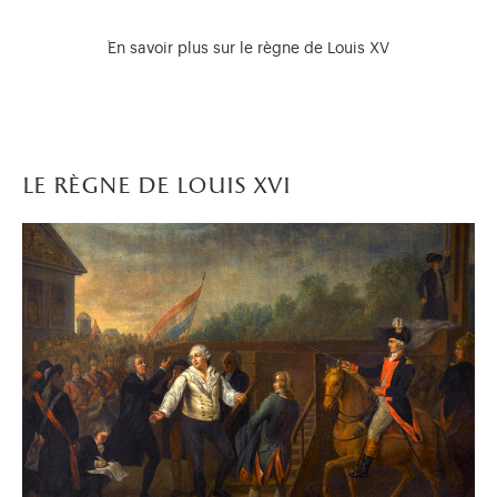
en cinquante ans et près de 100 millions de livres, en a tracé
toutes les lignes et les proportions. À charge maintenant pour
En savoir plus sur le règne de Louis XV
ses successeurs de les améliorer, les modifier et les adapter
au goût du jour…
Respectueux du lieu, Louis XV n’est pas pourtant un grand
résident de Versailles, qu’il déserte souvent en préférant
s’échapper – outre les séjours habituels à Fontainebleau,
le règne de louis xvi
Marly
ou Compiègne – dans des résidences périphériques
comme Choisy, la Muette, Saint-Hubert ou Bellevue.
Le château connaît sous son règne pourtant de grandes
transformations intérieures et extérieures avec notamment le
réaménagement complet de son appartement, la disparition
de l’escalier des Ambassadeurs ou encore la construction du
grand théâtre (
l’Opéra royal
) voulu par Louis XIV. C’est là
aussi qu’il subit l’
attentat de Damiens
sur sa personne en
1757 où même que
Mozart
se produit alors qu’il est encore un
enfant prodige. Ressentant les premiers symptômes de la
petite vérole à
Trianon
, Louis XV est transporté