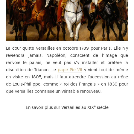
furent affectées à divers usages, provisoirement le plus
souvent, telle la manufacture d'armes de Versailles installée
dans des salles de l'aile du Midi avant de déménager pour le
Grand Commun
.
Toutefois, deux décisions lourdes de conséquence pour le
château furent prises peu après la disparition de l'Ancien
La cour quitte Versailles en octobre 1789 pour Paris. Elle n’y
Régime.
reviendra jamais. Napoléon, conscient de l’image que
renvoie le palais, ne veut pas s’y installer et préfère la
Versailles au coeur de la Révolution française
discrétion de Trianon. Le
pape Pie VII
y vient tout de même
en visite en 1805, mais il faut attendre l’accession au trône
de Louis-Philippe, comme « roi des Français » en 1830 pour
La création à Paris du Muséum central des Arts inauguré en
que Versailles connaisse un véritable renouveau.
août 1793 se fit au détriment de Versailles. Le fonds initial se
composait des collections de peintures et sculptures
e
appartenant à la Couronne, et les œuvres qui ornaient les
En savoir plus sur Versailles au XIX
siècle
grands appartements ou qui étaient conservées dans les
magasins de la Surintendance furent transférées au Louvre.
À l’instar des membres de sa famille – les Orléans –, le
Cependant, les sculptures qui ornaient les
Jardins de