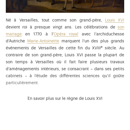
immédiatement à Versailles où il meurt finalement
le 10 mai
1774
.
Né à Versailles, tout comme son grand-père,
Louis XVI
devient roi à presque vingt ans. Les célébrations de
son
mariage
en 1770 à l’
Opéra royal
avec l’archiduchesse
d’Autriche
Marie-Antoinette
marquent l’un des plus grands
e
événements de Versailles de cette fin du XVIII
siècle. Au
contraire de son grand-père, Louis XVI passe la plupart de
son temps à Versailles où il fait faire plusieurs travaux
d’aménagements intérieurs, se consacrant – dans ses petits
cabinets – à l’étude des différentes sciences qu’il goûte
particulièrement.
En savoir plus sur le règne de Louis XVI
Aimant profondément son épouse, en 1774 il lui offre le
Petit
Trianon
, construit par
Louis XV
pour
Mme de Pompadour
et