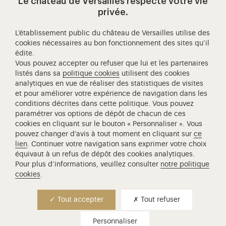
Le château de Versailles respecte votre vie
Visitez notre page de
Visitez notre Instagram (ouvertur
Visitez notre WeChat (ou
Visitez notre Facebook (ouverture dans 
Visitez notre X (ouverture dans un no
Visitez notre YouTube (ouvert
privée.
L’établissement public du château de Versailles utilise des
cookies nécessaires au bon fonctionnement des sites qu’il
édite.
Château de Versailles Spectacles
Vous pouvez accepter ou refuser que lui et les partenaires
L'Opéra royal de Versailles
listés dans sa
politique cookies
utilisent des cookies
analytiques en vue de réaliser des statistiques de visites
Centre de recherche du château de Versailles
et pour améliorer votre expérience de navigation dans les
Centre de Musique Baroque de Versailles
conditions décrites dans cette politique. Vous pouvez
paramétrer vos options de dépôt de chacun de ces
Réseau des Résidences Royales Européenne
cookies en cliquant sur le bouton « Personnaliser ». Vous
Société des Amis de Versailles
pouvez changer d’avis à tout moment en cliquant sur
ce
Académie équestre nationale du domaine de Versailles
lien
. Continuer votre navigation sans exprimer votre choix
équivaut à un refus de dépôt des cookies analytiques.
Campus Versailles
Pour plus d’informations, veuillez consulter
notre politique
cookies
.
Tout accepter
Tout refuser
Personnaliser