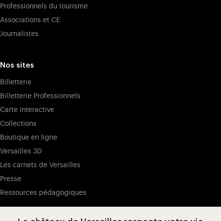
Professionnels du tourisme
Le château de Versailles, berceau de l'art, des sciences et de
Associations et CE
la technique dès sa création, perpétue cette tradition en
Journalistes
accueillant depuis 2008 de nombreux artistes
contemporains. De Jeff Koons, à Olafur Eliasson en passant
par Anish Kapoor et Lee Ufan, nombreux sont les artistes qui,
Nos sites
depuis plus de dix ans, invitent les visiteurs à porter un
Billetterie
nouveu regard sur le château de Versailles.
Billetterie Professionnels
Carte interactive
Collections
Boutique en ligne
Versailles 3D
Les carnets de Versailles
Presse
Ressources pédagogiques