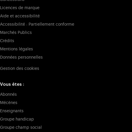
mise en sécurité et de modernisation, moins visibles. En
Licences de marque
contrebas du Château, le Grand Commun concentre
Aide et accessibilité
désormais le pôle énergétique nécessaire au bon
fonctionnement des installations techniques du château, tout
Accessibilité : Partiellement conforme
en abritant l’ensemble du personnel administratif.
Marchés Publics
Crédits
Les réflexions sur l'accueil du public mènent à la restitution
par le Parlement d'un grand nombre d'espaces, parmi
Mentions légales
lesquels les Ailes des Ministres nord et sud, avant que ne soit
Données personnelles
inauguré le
pavillon Dufour
en février 2016. Ce pavillon,
Gestion des cookies
spectaculairement aménagé par Dominique Perrault,
constitue ainsi la principale porte d'entrée des visiteurs.
Vous êtes :
Expositions d'envergure et visites guidées accompagnent
Abonnés
depuis le visiteur dans la découverte de ce haut lieu de
l’histoire de France. De très
nombreux spectacles
sont
Mécènes
désormais proposés à la
Chapelle royale
, à l’
Opéra royal
et à
Enseignants
l’
Académie équestre de Versailles
, tandis que les
Grandes
Groupe handicap
Eaux
animent, chaque saison, les parterres et les bosquets
Groupe champ social
des jardins, sur des notes de musique baroque.