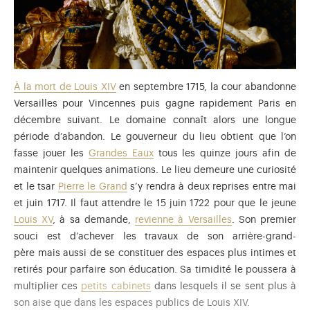
divertissements
dans les jardins (notamment ceux de 1664,
1668 et 1674), elle devient surtout à partir de
1682 la
résidence principale
de
la cour
et du gouvernement.
Louis XIV y installe non seulement son aristocratie, mais aussi
son administration centrale. Là, il peut paraître comme
primus inter pares
au milieu des Grands qui se ruinent à
À la mort de Louis XIV
en septembre 1715, la cour abandonne
l’envie pour rester à demeure, mais aussi diriger toute sa
Versailles pour Vincennes puis gagne rapidement Paris en
politique. De même Louis XIV, roi amoureux du grand air et
décembre suivant. Le domaine connaît alors une longue
des espaces, voit tout l’intérêt à bâtir ici et fait de son
période d’abandon. Le gouverneur du lieu obtient que l’on
château une expression de son pouvoir et sa puissance,
fasse jouer les
Grandes Eaux
tous les quinze jours afin de
sachant que la gloire passe non seulement par la guerre mais
maintenir quelques animations. Le lieu demeure une curiosité
aussi par les
Bâtiments
. Le lieu devient le théâtre de
et le tsar
Pierre le Grand
s’y rendra à deux reprises entre mai
cérémonies prestigieuses comme la réception de grandes
et juin 1717. Il faut attendre le 15 juin 1722 pour que le jeune
ambassades dans la
galerie des Glaces
:
le doge de Gênes
Louis XV
, à sa demande,
revienne à Versailles
. Son premier
en 1685, les envoyés du
Siam
en 1686 et ceux de
Perse
en
souci est d’achever les travaux de son arrière-grand-
1715. De même, en novembre 1700, c’est à Versailles qu’il
père mais aussi de se constituer des espaces plus intimes et
accepte le testament de Charles II d’Espagne pour que son
retirés pour parfaire son éducation. Sa timidité le poussera à
deuxième petit-fils devienne roi d’Espagne.
À sa mort
, le
multiplier ces
petits cabinets
dans lesquels il se sent plus à
palais et son domaine sont loin d’être achevés mais Louis XIV,
son aise que dans les espaces publics de Louis XIV.