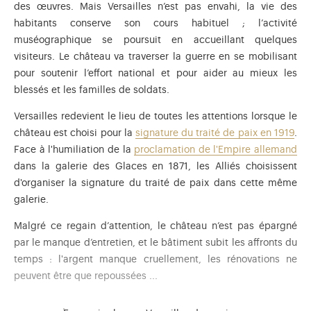
des œuvres. Mais Versailles n’est pas envahi, la vie des
s’en remettre… De même, la
Troisième République
naît à
habitants conserve son cours habituel ; l’activité
Versailles où
le Parlement
s’est réfugié après la Commune.
muséographique se poursuit en accueillant quelques
Entre 1873 et 1954, quinze élections présidentielles y seront
visiteurs. Le château va traverser la guerre en se mobilisant
votées par le Parlement réuni en
congrès
. L’arrivée d’un jeune
pour soutenir l’effort national et pour aider au mieux les
attaché de conservation en 1887, devenu conservateur en
blessés et les familles de soldats.
1892, permet au château de remettre en avant la résidence
royale au détriment du musée de Louis-Philippe : Pierre de
Versailles redevient le lieu de toutes les attentions lorsque le
Nolhac engage cette restitution avant que Versailles ne
château est choisi pour la
signature du traité de paix en 1919
.
subisse les outrages de la Première Guerre mondiale.
Face à l'humiliation de la
proclamation de l'Empire allemand
dans la galerie des Glaces en 1871, les Alliés choisissent
d'organiser la signature du traité de paix dans cette même
galerie.
Malgré ce regain d’attention, le château n’est pas épargné
par le manque d’entretien, et le bâtiment subit les affronts du
temps : l'argent manque cruellement, les rénovations ne
peuvent être que repoussées ...