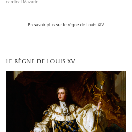
cardinal Mazarin.
En savoir plus sur le règne de Louis XIV
Il se prend véritablement de passion pour le lieu au point,
peu de temps après la mort de son principal ministre, d’y
engager des aménagements d’envergure en 1661. Dès cette
le règne de louis xv
date, et jusqu’à la fin de sa vie en 1715, le château et son
domaine
vont connaître d’importants travaux : avant-cour en
1662, enveloppe de
Le Vau
en 1668-1670, pavillons des
Secrétaires d’État en 1670-1671, aile du Midi en 1679-1681,
Grand Commun en 1681-1684, aile du Nord en 1685-1689,
Chapelle royale
en 1699-1710, pour ne citer que les
principaux chantiers.
La demeure passe progressivement du statut de relais de
chasse à celui de résidence de plaisance avec de
grands