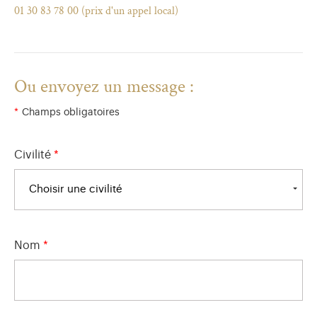
01 30 83 78 00 (prix d'un appel local)
Ou envoyez un message :
*
Champs obligatoires
Civilité
*
Choisir une civilité
Nom
*
)
uvel onglet)
n nouvel onglet)
dans fenêtre modale)
otion de l'application (ouverture dans un nouvel onglet)