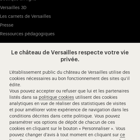
Versailles 3D
Les carnets de Versailles
Presse
Ressources pédagogiques
Le château de Versailles respecte votre vie
Visitez notre page de
Visitez notre Instagram (ouvertur
Visitez notre WeChat (ou
Visitez notre Facebook (ouverture dans 
Visitez notre X (ouverture dans un no
Visitez notre YouTube (ouvert
privée.
L’établissement public du château de Versailles utilise des
cookies nécessaires au bon fonctionnement des sites qu’il
édite.
Château de Versailles Spectacles
Vous pouvez accepter ou refuser que lui et les partenaires
L'Opéra royal de Versailles
listés dans sa
politique cookies
utilisent des cookies
analytiques en vue de réaliser des statistiques de visites
Centre de recherche du château de Versailles
et pour améliorer votre expérience de navigation dans les
Centre de Musique Baroque de Versailles
conditions décrites dans cette politique. Vous pouvez
paramétrer vos options de dépôt de chacun de ces
Réseau des Résidences Royales Européenne
cookies en cliquant sur le bouton « Personnaliser ». Vous
Société des Amis de Versailles
pouvez changer d’avis à tout moment en cliquant sur
ce