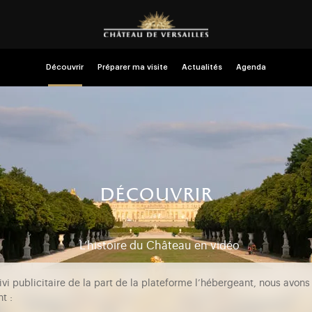
Découvrir
Préparer ma visite
Actualités
Agenda
découvrir
L’histoire du Château en vidéo
vi publicitaire de la part de la plateforme l’hébergeant, nous avons
t :