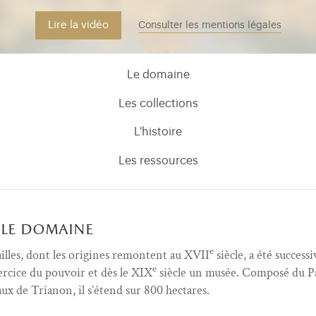
Lire la vidéo
Consulter les mentions légales
Le domaine
Les collections
L'histoire
Les ressources
le domaine
e
illes, dont les origines remontent au XVII
siècle, a été success
e
xercice du pouvoir et dès le XIX
siècle un musée. Composé du Pa
aux de Trianon, il s’étend sur 800 hectares.