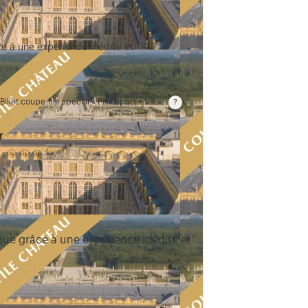
e à une expérience inédite et
Billet coupe-file spécial « Passeport + VR »
r
ue grâce à une expérience inédite et