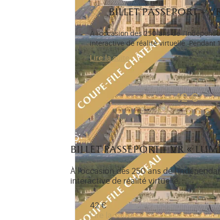
billet passeport + vr
À l'occasion des 250 ans de l'Indépend
interactive de réalité virtuelle. Pendan
Lire la suite
Tarif passeport + 7€ avec accès co
42 €
billet passeport + vr « lumi
À l'occasion des 250 ans de l'Indépenda
interactive de réalité virtuelle.
42 €
Lire la suite