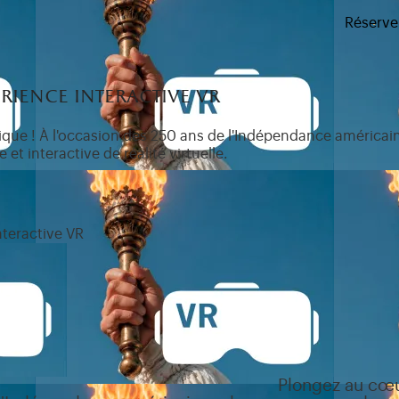
Réserve
erience interactive vr
que ! À l'occasion des 250 ans de l'Indépendance américa
et interactive de réalité virtuelle.
nteractive VR
Plongez au cœu