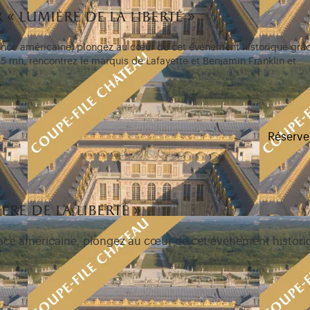
 « lumière de la liberté »
ance américaine, plongez au cœur de cet événement historique grâc
t 15 mn, rencontrez le marquis de Lafayette et Benjamin Franklin et…
upe-file au château
Réserve
ère de la liberté »
nce américaine, plongez au cœur de cet événement historiq