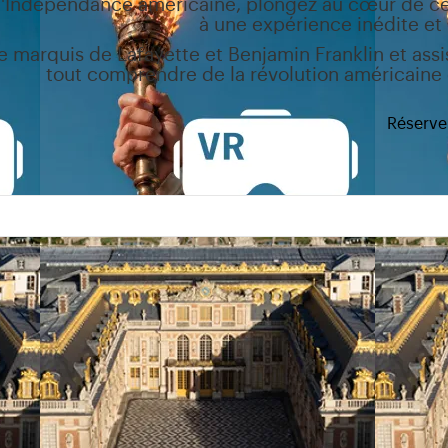
 l'Indépendance américaine, plongez au cœur de c
à une expérience inédite et i
 marquis de Lafayette et Benjamin Franklin et assi
tout comprendre de la révolution américaine e
Réserve