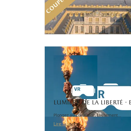
Tarif passeport + 7€ avec accès co
42 €
lumière de la liberté -
Plongez au cœur d'un événement…
Lire la suite