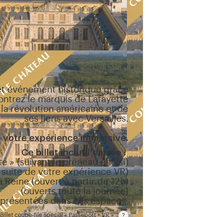
et événement historique grâce
contrez le marquis de Lafayette
 la révolution américaine et de
ses liens avec Versailles.
ès votre expérience immersive.
Ce billet inclut l'entrée :
é » (suivant le créneau choisi)
 suite de votre expérience VR)
a Reine (ouvert à partir de 12h)
caux
(ouverts toute la journée)
présentées dans ces espaces
Billet coupe-file spécial « Passeport + VR »