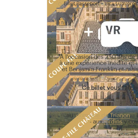
Billet Passeport + VR « Lumière d
À l'occasion des 250 ans de
à une expérience inédite et i
et Benjamin Franklin et assi
Ce billet vous fait
-
au
domaine de Trianon
:
-
aux
jardins
y com