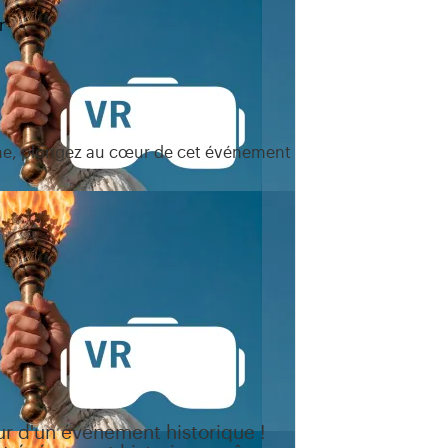
r
ine, plongez au cœur de cet événement
r d'un événement historique !