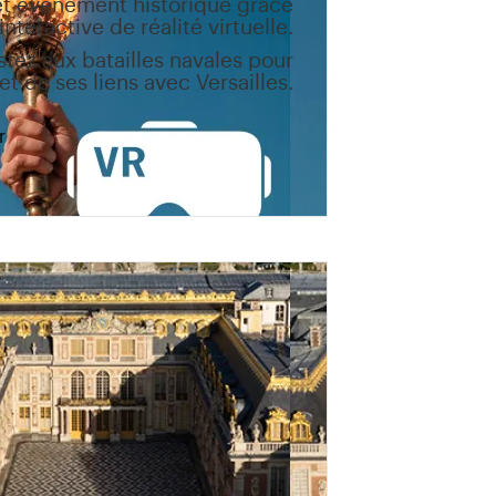
et événement historique grâce
nteractive de réalité virtuelle.
stez aux batailles navales pour
t de ses liens avec Versailles.
r