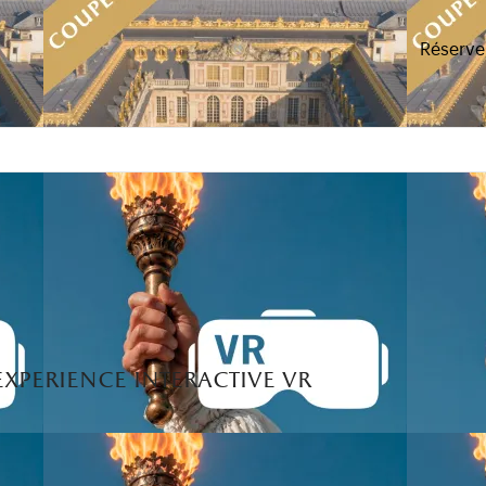
upe-file au château
Réserve
 experience interactive vr