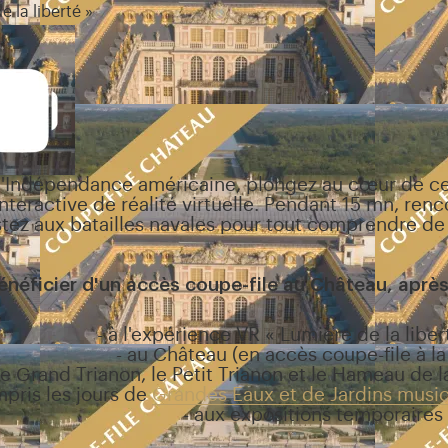
e la liberté »
 l'Indépendance américaine, plongez au cœur de c
nteractive de réalité virtuelle. Pendant 15 mn, ren
stez aux batailles navales pour tout comprendre de
 bénéficier d'un accès coupe-file au Château, apr
-
à l'expérience VR « Lumière de la libert
-
au Château (en accès coupe-file à la
 le Grand Trianon, le Petit Trianon et le Hameau de l
pris les jours de
Grandes Eaux et de Jardins musi
-
aux expositions temporaires