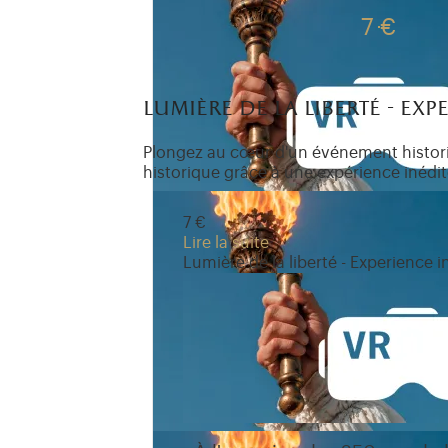
7 €
lumière de la liberté - exp
Plongez au cœur d'un événement histori
historique grâce à une expérience inédite 
7 €
Lire la suite
Lumière de la liberté - Experience i