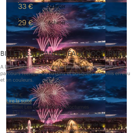
33 €
Acheter
29 €
Acheter
BILLET LES GRANDES EAUX NOCTURNES
A la tombée de la nuit, les jardins se transforment en un
parcours féérique où bassins et bosquets sont mis en eau
et en couleurs.
33 €
Lire la suite
Billet Les Grandes Eaux Nocturnes
À la tombée de la nuit, partez à la découverte des
bassins, des bosquets (ouverts pour l’occasion) et de
leurs fontaines mises en eaux, au rythme de la
musique baroque. Des effets scéniques (aquatiques et