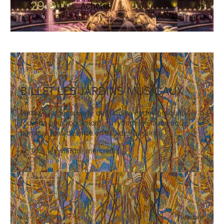
Visiteurs âgés de 4 à 17 ans, étudiants, détenteurs de
29 €
Acheter
Jardins Musicaux
BILLET LES JARDINS MUSICAUX
Partez à la découverte des jardins et des bosquets
(ouverts pour l’occasion), au rythme de la musique
baroque (pas de mise en eau des bassins).
Tous les mardis, mercredis…
Lire la suite
Plein tarif