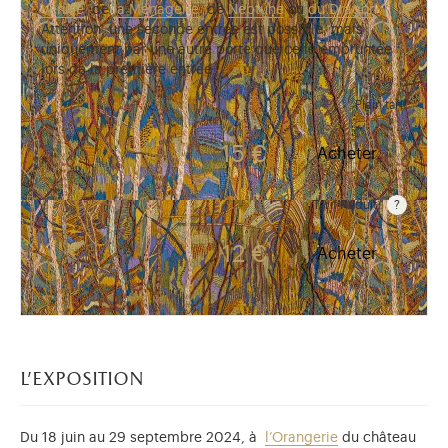
Venise
, de
la Ménagerie
, de
Neptune
ou
du Dragon
.
Attention, une seconde entrée est possible, mais
uniquement par une autre porte que celle empruntée
lors de la première entrée.
Plein tarif
15 €
Acheter
Tarif Réduit
Visiteurs âgés de 6 à 17 ans, étudiants, détenteurs d
12 €
Acheter
l'exposition
Du 18 juin au 29 septembre 2024, à
l’Orangerie
du château