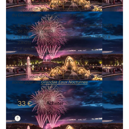
lumineux) viendront agrémenter cette promenade
féerique et un feu d’artifice du Groupe F, tiré au-dessus
du Grand Canal, clôturera votre soirée.
Tous les samedis du 7 juin au 20 septembre 2025,
de 20h30 à 23h05
Le lundi 14 juillet pour la fête nationale (20h30 à
23h05)
Le vendredi 15 août pour les Nocturnes de
Feu (20h30-23h05)
Le samedi 20 septembre pour les Nocturnes
Electro (20h30-23h45)
Ce billet vous donne uniquement accès aux Jardins en
soirée pour les
Grandes Eaux Nocturnes
.
Plein tarif
33 €
Acheter
Tarif
Réduit