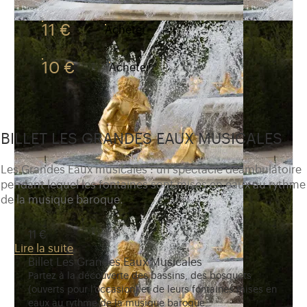
11 €
Acheter
10 €
Acheter
BILLET LES GRANDES EAUX MUSICALES
Les Grandes Eaux musicales : un spectacle déambulatoire
pendant lequel les fontaines sont mises en eaux au rythme
de la musique baroque.
11 €
Lire la suite
Billet Les Grandes Eaux Musicales
Partez à la découverte des bassins, des bosquets
(ouverts pour l’occasion) et de leurs fontaines mises en
eaux au rythme de la musique baroque.