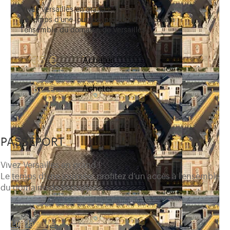
Vivez Versailles en grand !
Le temps d’une journée, profitez d’un accès à
l’ensemble du domaine de Versailles.
35 €
Acheter
32 €
Acheter
PASSEPORT
Vivez Versailles en grand !
Le temps d’une journée, profitez d’un accès à l’ensemble
du domaine de Versailles.
35 €
Lire la suite