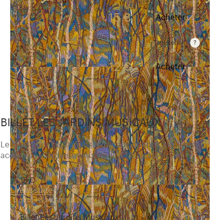
15 €
Acheter
Tarif Réduit
Visiteurs âgés de 6 à 17 ans, étudiants, détenteurs d
12 €
Acheter
BILLET LES JARDINS MUSICAUX
Le billet pour Les Jardins Musicaux donne uniquement
accès : aux Jardins et aux Jardins Musicaux.
15 €
Lire la suite
Jardins Musicaux
Billet Les Jardins Musicaux