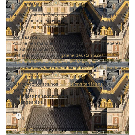
journée)
;
Seule la visite du Château nécessite la réservation d’un
créneau horaire. Vous pouvez profiter librement des
autres espaces du domaine tout au long de la journée.
Bon à savoir :
Pour ne rien manquer, organisez votre visite et repérez
les autres espaces du domaine accessibles
gratuitement comme la
galerie des Carrosses
,
la
galerie des Sculptures et des Moulages
, ouvertes les
après-midi les week-end, ainsi que la
Salle du Jeu de
Paume
, ou le
Parc
.
Retrouvez toutes nos
conditions tarifaires
sur
notre site.
Les billets ne sont ni remboursables, ni
échangeables.
Tarif
normal
Tarif valable du 1er avril au 31 octobre. Tarif normal 
35 €
Acheter