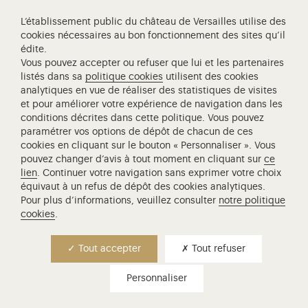
Collections
L’établissement public du château de Versailles utilise des
cookies nécessaires au bon fonctionnement des sites qu’il
Boutique en ligne
édite.
Versailles 3D
Vous pouvez accepter ou refuser que lui et les partenaires
Les carnets de Versailles
listés dans sa
politique cookies
utilisent des cookies
analytiques en vue de réaliser des statistiques de visites
Presse
et pour améliorer votre expérience de navigation dans les
Ressources pédagogiques
conditions décrites dans cette politique. Vous pouvez
paramétrer vos options de dépôt de chacun de ces
cookies en cliquant sur le bouton « Personnaliser ». Vous
pouvez changer d’avis à tout moment en cliquant sur
ce
Visitez notre page de
Visitez notre Instagram (ouvertur
Visitez notre WeChat (ou
Visitez notre Facebook (ouverture dans 
Visitez notre X (ouverture dans un no
Visitez notre YouTube (ouvert
lien
. Continuer votre navigation sans exprimer votre choix
équivaut à un refus de dépôt des cookies analytiques.
Pour plus d’informations, veuillez consulter
notre politique
cookies
.
Château de Versailles Spectacles
Tout accepter
Tout refuser
L'Opéra royal de Versailles
Centre de recherche du château de Versailles
Personnaliser
Centre de Musique Baroque de Versailles