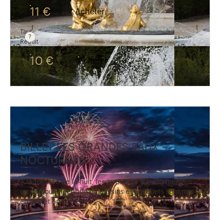
11 €
Acheter
Tarif
Réduit
Les visiteurs âgés de 6 à 17 ans, étudiants, détenteu
10 €
Acheter
BILLET LES GRANDES EAUX
NOCTURNES
A la tombée de la nuit, les jardins se transforment en
un parcours féérique où bassins et bosquets sont mis
en eau et en couleurs.