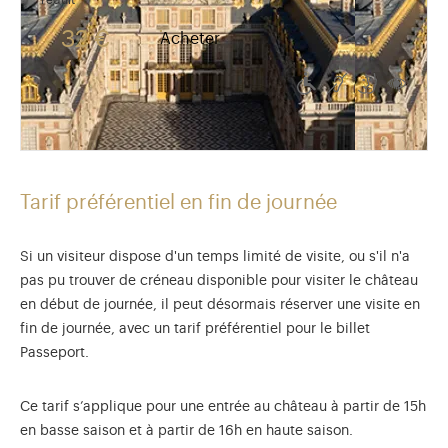
Tarif valable du 1er avril au 31 octobre . Tarif rédui
32 €
Acheter
Accessible aux 
Accessible a
Accessib
Acce
Tarif préférentiel en fin de journée
Si un visiteur dispose d'un temps limité de visite, ou s'il n'a
pas pu trouver de créneau disponible pour visiter le château
en début de journée, il peut désormais réserver une visite en
fin de journée, avec un tarif préférentiel pour le billet
Passeport.
Ce tarif s’applique pour une entrée au château à partir de 15h
en basse saison et à partir de 16h en haute saison.