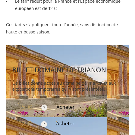
Le tarif réduit pour la France et l'Espace économique
européen est de 12 €.
Ces tarifs s’appliquent toute l’année, sans distinction de
haute et basse saison.
BILLET DOMAINE DE TRIANON
Ce billet donne accès au domaine de Trianon et aux
expositions temporaires qui y sont présentées.
15 €
Acheter
Tarif valable du 1er avril au 31 octobre. Tarif normal : 
12 €
Acheter
Tarif valable du 1er avril au 31 octobre. Tarif réduit