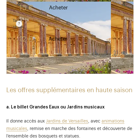
Tarif valable du 1er avril au 31 octobre. Tarif normal : 
15 €
Acheter
Tarif
réduit
Tarif valable du 1er avril au 31 octobre. Tarif réduit
12 €
Acheter
Accessible aux 
Accessible a
Accessib
Acce
Les offres supplémentaires en haute saison
a. Le billet Grandes Eaux ou Jardins musicaux
Il donne accès aux
Jardins de Versailles
, avec
animations
musicales
, remise en marche des fontaines et découverte de
l'ensemble des bosquets et statues.