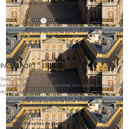
l’ensemble du domaine de Versailles.
35 €
Acheter
Tarif valable du 1er avril au 31 octobre. Tarif normal 
32 €
Acheter
Tarif valable du 1er avril au 31 octobre . Tarif rédui
PASSEPORT
Vivez Versailles en grand !
Le temps d’une journée, profitez d’un accès à l’ensemble
du domaine de Versailles.
35 €
Lire la suite
Passeport
Vivez Versailles en grand !