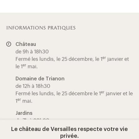
informations pratiques
Château
de 9h à 18h30
er
Fermé les lundis, le 25 décembre, le 1
janvier et
er
le 1
mai.
Domaine de Trianon
de 12h à 18h30
er
Fermé les lundis, le 25 décembre le 1
janvier et le
er
1
mai.
Jardins
de 7h à 20h30
Ouverts tous les jours
Le château de Versailles respecte votre vie
privée.