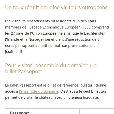
Un taux réduit pour les visiteurs européens
Quel que soit leur lieu de résidence.
Quelle que soit leur natio
Les visiteurs
ressortissants
ou
résidents
d'un des États
membres de l’Espace Économique Européen (l'EEE comprend
Allemagne, Autriche, Belgique
les
27 pays de l’Union Européenne
ainsi que le Liechtenstein,
l'Islande et la Norvège) bénéficient d’une réduction de 3
euros par rapport au tarif normal, sur présentation d'un
justificatif.
Pour visiter l'ensemble du domaine : le
billet Passeport
Le billet Passeport est le billet de référence, puisqu'il donne
accès à
l'ensemble du domaine
. C'est aussi le seul billet qui
permet de visiter le château, avec un créneau horodaté.
Passeport