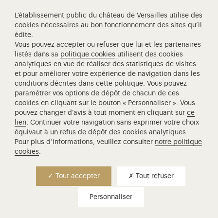
Parc
de 7h à 20h30
L’établissement public du château de Versailles utilise des
Ouvert tous les jours
cookies nécessaires au bon fonctionnement des sites qu’il
édite.
Vous pouvez accepter ou refuser que lui et les partenaires
listés dans sa
politique cookies
utilisent des cookies
Place d'Armes
analytiques en vue de réaliser des statistiques de visites
78000 Versailles
et pour améliorer votre expérience de navigation dans les
France
conditions décrites dans cette politique. Vous pouvez
paramétrer vos options de dépôt de chacun de ces
Informations pratiques
cookies en cliquant sur le bouton « Personnaliser ». Vous
pouvez changer d’avis à tout moment en cliquant sur
ce
lien
. Continuer votre navigation sans exprimer votre choix
01 30 83 78 00
équivaut à un refus de dépôt des cookies analytiques.
(prix d'un appel local)
Pour plus d’informations, veuillez consulter
notre politique
cookies
.
Nous contacter
Tout accepter
Tout refuser
Personnaliser
Préparer ma visite