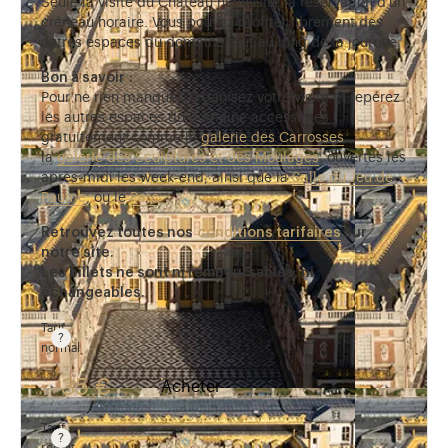
Seule la visite du Château nécessite la réservation d’un
créneau horaire. Vous pouvez profiter librement des
autres espaces du domaine tout au long de la journée.
Bon à savoir :
Pour ne rien manquer, organisez votre visite et repérez
les autres espaces du domaine accessibles
gratuitement comme la
galerie des Carrosses
,
la
galerie des Sculptures et des Moulages
, ouvertes les
après-midi les week-end, ainsi que la
Salle du Jeu de
Paume
, ou le
Parc
.
Retrouvez toutes nos
conditions tarifaires
sur
notre site.
Les billets ne sont ni remboursables, ni
échangeables.
Tarif
normal
Tarif valable du 1er avril au 31 octobre. Tarif normal 
35 €
Acheter
Tarif
réduit