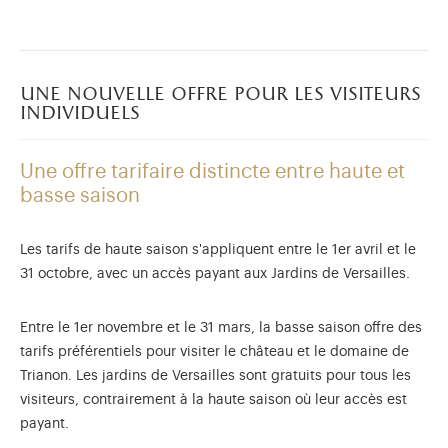
une nouvelle offre pour les visiteurs
individuels
Une offre tarifaire distincte entre haute et
basse saison
Les tarifs de haute saison s'appliquent entre le 1er avril et le
31 octobre, avec un accès payant aux Jardins de Versailles.
Entre le 1er novembre et le 31 mars, la basse saison offre des
tarifs préférentiels pour visiter le château et le domaine de
)
uvel onglet)
n nouvel onglet)
dans fenêtre modale)
otion de l'application (ouverture dans un nouvel onglet)
Trianon. Les jardins de Versailles sont gratuits pour tous les
visiteurs, contrairement à la haute saison où leur accès est
payant.