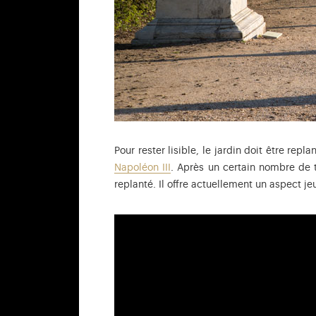
Pour rester lisible, le jardin doit être repl
Napoléon III
. Après un certain nombre de 
replanté. Il offre actuellement un aspect j