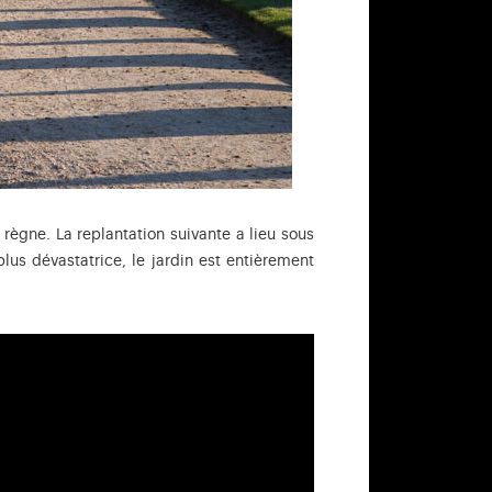
règne. La replantation suivante a lieu sous
 plus dévastatrice, le jardin est entièrement