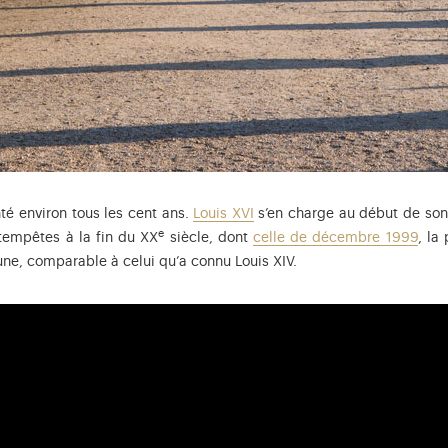
anté environ tous les cent ans.
Louis XVI
s’en charge au début de son 
e
tempêtes à la fin du XX
siècle, dont
celle de décembre 1999
, la
eune, comparable à celui qu’a connu Louis XIV.