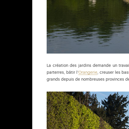
La création des jardins demande un trava
parterres, bâtir l’
Orangerie
, creuser les ba
grands depuis de nombreuses provinces de F