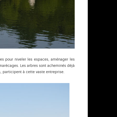
es pour niveler les espaces, aménager les
es marécages. Les arbres sont acheminés déjà
participent à cette vaste entreprise.