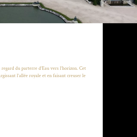
le regard du parterre d’Eau vers l’horizon. Cet
issant l’allée royale et en faisant creuser le