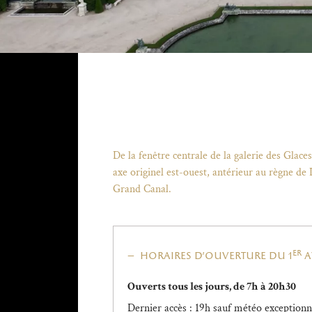
De la fenêtre centrale de la galerie des Glaces
axe originel est-ouest, antérieur au règne de 
Grand Canal.
er
horaires d'ouverture du 1
a
Ouverts tous les jours, de 7h à 20h30
Dernier accès : 19h sauf météo exceptionnel