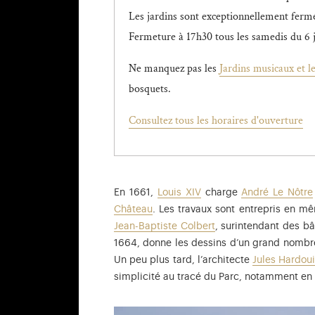
Les jardins sont exceptionnellement fermé
Fermeture à 17h30 tous les samedis du 6 ju
Ne manquez pas les
Jardins musicaux et 
bosquets.
Consultez tous les horaires d'ouverture
En 1661,
Louis XIV
charge
André Le Nôtre
Château
. Les travaux sont entrepris en m
Jean-Baptiste Colbert
, surintendant des bâ
1664, donne les dessins d’un grand nombre d
Un peu plus tard, l’architecte
Jules Hardou
simplicité au tracé du Parc, notamment en