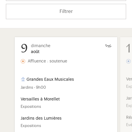
Filtrer
9
dimanche
août
Affluence : soutenue
Ver
Grandes Eaux Musicales
Exp
Jardins - 9h00
Ja
Versailles à Morellet
)
uvel onglet)
n nouvel onglet)
dans fenêtre modale)
otion de l'application (ouverture dans un nouvel onglet)
Exp
Expositions
Réa
Jardins des Lumières
Ev
Expositions