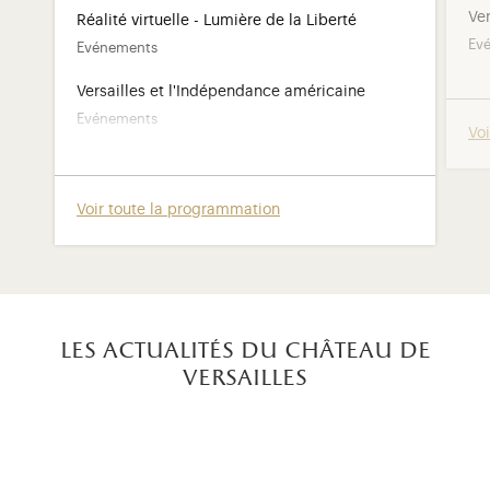
Ve
Réalité virtuelle - Lumière de la Liberté
Ev
Evénements
Versailles et l'Indépendance américaine
Evénements
Vo
7
visites guidées
Voir toute la programmation
les actualités du château de
versailles