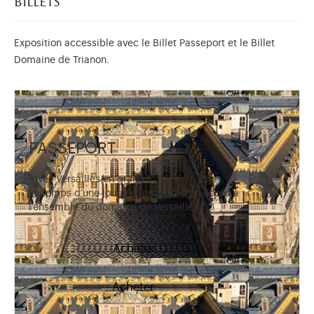
billets
Exposition accessible avec le Billet Passeport et le Billet
Domaine de Trianon.
PASSEPORT
Vivez Versailles en grand !
Le temps d’une journée, profitez d’un accès à
l’ensemble du domaine de Versailles.
35 €
Acheter
32 €
Acheter