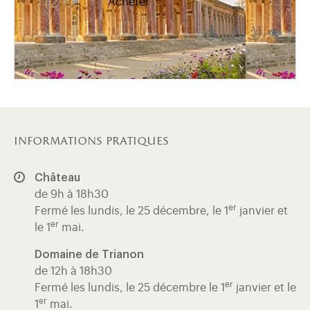
12 €
Acheter
Accessible aux 
Accessible a
Accessib
Acce
informations pratiques
Château
de 9h à 18h30
er
Fermé les lundis, le 25 décembre, le 1
janvier et
er
le 1
mai.
Domaine de Trianon
de 12h à 18h30
er
Fermé les lundis, le 25 décembre le 1
janvier et le
er
1
mai.