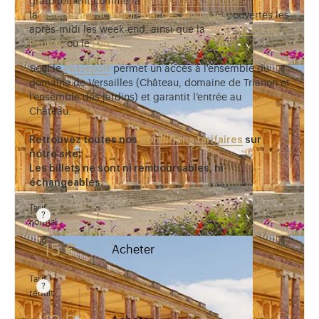
gratuitement comme la
galerie des Carrosses
,
la
galerie des Sculptures et des Moulages
, ouvertes les
après-midi les week-end, ainsi que la
Salle du Jeu de
Paume
, ou le
Parc
.
Seul le
Passeport
permet un accès à l'ensemble du
domaine de Versailles (Château, domaine de Trianon et
l'ensemble des jardins) et garantit l’entrée au
Château.
Retrouvez toutes nos
conditions tarifaires
sur
notre site.
Les billets ne sont ni remboursables, ni
échangeables.
Tarif
normal
Tarif valable du 1er avril au 31 octobre. Tarif normal : 
15 €
Acheter
Tarif
réduit
Tarif valable du 1er avril au 31 octobre. Tarif réduit