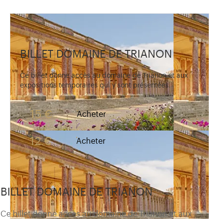
BILLET DOMAINE DE TRIANON
Ce billet donne accès au domaine de Trianon et aux
expositions temporaires qui y sont présentées.
15 €
Acheter
12 €
Acheter
BILLET DOMAINE DE TRIANON
Ce billet donne accès au domaine de Trianon et aux