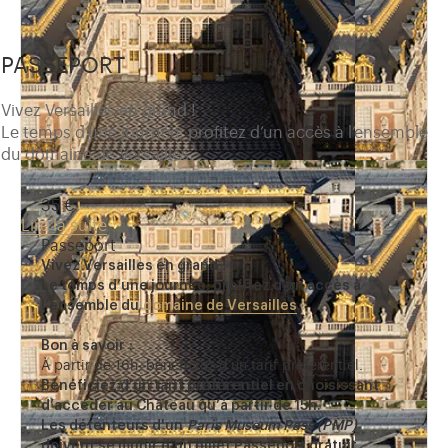
PASSEPORT
Vivez Versailles en grand !
Le temps d’une journée, profitez d’un accès à l’ensemble
du domaine de Versailles.
35 €
Lire la suite
Passeport
Vivez Versailles en grand !
Le temps d’une journée, profitez d’un accès à
l’ensemble du
domaine de Versailles
.
Bon à savoir :
À partir de 16h, bénéficiez d’un tarif préférentiel.
Bénéficiez d’un tarif préférentiel en choisissant
d’accéder au Château qu’à partir de 15h.
Les détenteurs d'un
Paris Museum Pass (PMP)
doivent se munir d’un billet Passeport gratuit.