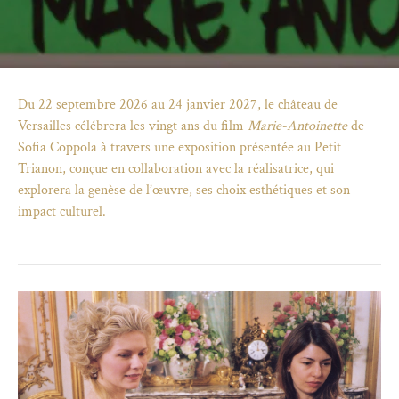
Du 22 septembre 2026 au 24 janvier 2027, le château de
Versailles célébrera les vingt ans du film
Marie-Antoinette
de
Sofia Coppola à travers une exposition présentée au Petit
Trianon, conçue en collaboration avec la réalisatrice, qui
explorera la genèse de l’œuvre, ses choix esthétiques et son
impact culturel.
)
uvel onglet)
n nouvel onglet)
dans fenêtre modale)
otion de l'application (ouverture dans un nouvel onglet)