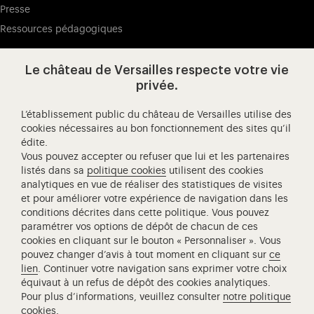
Presse
Ressources pédagogiques
Le château de Versailles respecte votre vie
Visitez notre page de
Visitez notre Instagram (ouvertur
Visitez notre WeChat (ou
Visitez notre Facebook (ouverture dans 
Visitez notre X (ouverture dans un no
Visitez notre YouTube (ouvert
privée.
L’établissement public du château de Versailles utilise des
cookies nécessaires au bon fonctionnement des sites qu’il
édite.
Château de Versailles Spectacles
Vous pouvez accepter ou refuser que lui et les partenaires
L'Opéra royal de Versailles
listés dans sa
politique cookies
utilisent des cookies
analytiques en vue de réaliser des statistiques de visites
Centre de recherche du château de Versailles
et pour améliorer votre expérience de navigation dans les
Centre de Musique Baroque de Versailles
conditions décrites dans cette politique. Vous pouvez
paramétrer vos options de dépôt de chacun de ces
Réseau des Résidences Royales Européenne
cookies en cliquant sur le bouton « Personnaliser ». Vous
Société des Amis de Versailles
pouvez changer d’avis à tout moment en cliquant sur
ce
Académie équestre nationale du domaine de Versailles
lien
. Continuer votre navigation sans exprimer votre choix
équivaut à un refus de dépôt des cookies analytiques.
Campus Versailles
Pour plus d’informations, veuillez consulter
notre politique
cookies
.