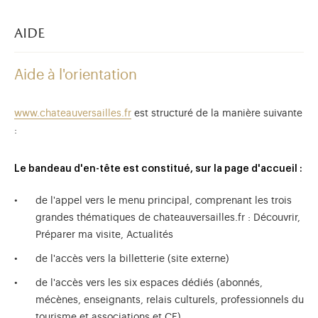
aide
Aide à l'orientation
www.chateauversailles.fr
est structuré de la manière suivante
:
Le bandeau d'en-tête est constitué, sur la page d'accueil :
de l'appel vers le menu principal, comprenant les trois
grandes thématiques de chateauversailles.fr : Découvrir,
Préparer ma visite, Actualités
)
uvel onglet)
n nouvel onglet)
dans fenêtre modale)
otion de l'application (ouverture dans un nouvel onglet)
de l'accès vers la billetterie (site externe)
de l'accès vers les six espaces dédiés (abonnés,
mécènes, enseignants, relais culturels, professionnels du
tourisme et associations et CE)