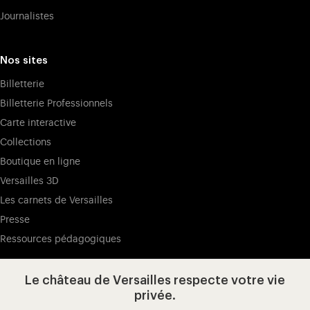
Journalistes
Nos sites
Billetterie
Billetterie Professionnels
Carte interactive
Collections
Boutique en ligne
Versailles 3D
Les carnets de Versailles
Presse
Ressources pédagogiques
Le château de Versailles respecte votre vie
Visitez notre page de
Visitez notre Instagram (ouvertur
Visitez notre WeChat (ou
Visitez notre Facebook (ouverture dans 
Visitez notre X (ouverture dans un no
Visitez notre YouTube (ouvert
privée.