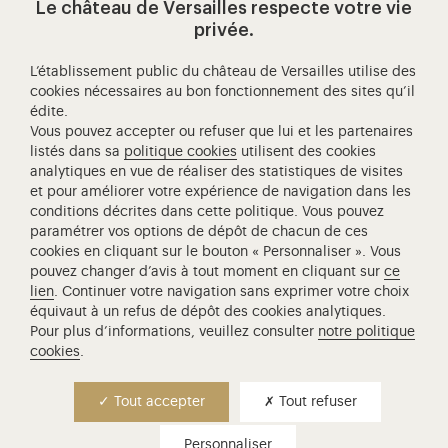
Le château de Versailles respecte votre vie
Visitez notre page de
Visitez notre Instagram (ouvertur
Visitez notre WeChat (ou
Visitez notre Facebook (ouverture dans 
Visitez notre X (ouverture dans un no
Visitez notre YouTube (ouvert
privée.
L’établissement public du château de Versailles utilise des
cookies nécessaires au bon fonctionnement des sites qu’il
édite.
Château de Versailles Spectacles
Vous pouvez accepter ou refuser que lui et les partenaires
L'Opéra royal de Versailles
listés dans sa
politique cookies
utilisent des cookies
analytiques en vue de réaliser des statistiques de visites
Centre de recherche du château de Versailles
et pour améliorer votre expérience de navigation dans les
Centre de Musique Baroque de Versailles
conditions décrites dans cette politique. Vous pouvez
paramétrer vos options de dépôt de chacun de ces
Réseau des Résidences Royales Européenne
cookies en cliquant sur le bouton « Personnaliser ». Vous
Société des Amis de Versailles
pouvez changer d’avis à tout moment en cliquant sur
ce
Académie équestre nationale du domaine de Versailles
lien
. Continuer votre navigation sans exprimer votre choix
équivaut à un refus de dépôt des cookies analytiques.
Campus Versailles
Pour plus d’informations, veuillez consulter
notre politique
cookies
.
Tout accepter
Tout refuser
Personnaliser