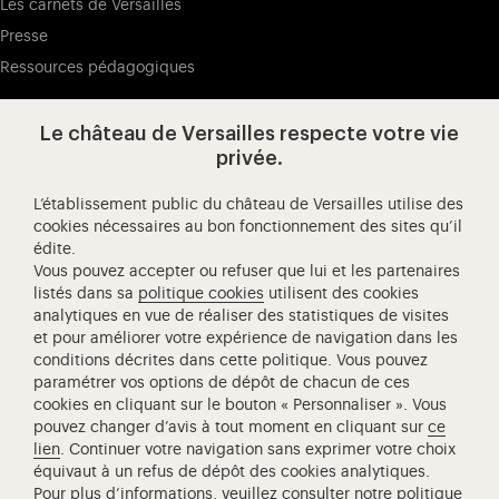
Les carnets de Versailles
Presse
Ressources pédagogiques
Le château de Versailles respecte votre vie
Visitez notre page de
Visitez notre Instagram (ouvertur
Visitez notre WeChat (ou
Visitez notre Facebook (ouverture dans 
Visitez notre X (ouverture dans un no
Visitez notre YouTube (ouvert
privée.
L’établissement public du château de Versailles utilise des
cookies nécessaires au bon fonctionnement des sites qu’il
édite.
Château de Versailles Spectacles
Vous pouvez accepter ou refuser que lui et les partenaires
L'Opéra royal de Versailles
listés dans sa
politique cookies
utilisent des cookies
analytiques en vue de réaliser des statistiques de visites
Centre de recherche du château de Versailles
et pour améliorer votre expérience de navigation dans les
Centre de Musique Baroque de Versailles
conditions décrites dans cette politique. Vous pouvez
paramétrer vos options de dépôt de chacun de ces
Réseau des Résidences Royales Européenne
cookies en cliquant sur le bouton « Personnaliser ». Vous
Société des Amis de Versailles
pouvez changer d’avis à tout moment en cliquant sur
ce
Académie équestre nationale du domaine de Versailles
lien
. Continuer votre navigation sans exprimer votre choix
équivaut à un refus de dépôt des cookies analytiques.
Campus Versailles
Pour plus d’informations, veuillez consulter
notre politique