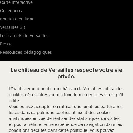
Carte interactive
Collections
Boutique en ligne
Versailles 3D
Les carnets de Versailles
Presse
Ressources pédagogiques
Le château de Versailles respecte votre vie
Visitez notre page de
Visitez notre Instagram (ouvertur
Visitez notre WeChat (ou
Visitez notre Facebook (ouverture dans 
Visitez notre X (ouverture dans un no
Visitez notre YouTube (ouvert
privée.
L’établissement public du château de Versailles utilise des
cookies nécessaires au bon fonctionnement des sites qu’il
édite.
Château de Versailles Spectacles
Vous pouvez accepter ou refuser que lui et les partenaires
L'Opéra royal de Versailles
listés dans sa
politique cookies
utilisent des cookies
analytiques en vue de réaliser des statistiques de visites
Centre de recherche du château de Versailles
et pour améliorer votre expérience de navigation dans les
Centre de Musique Baroque de Versailles
conditions décrites dans cette politique. Vous pouvez