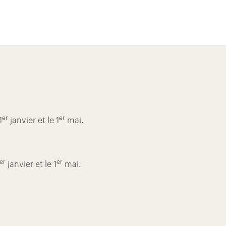
er
er
1
janvier et le 1
mai.
er
er
janvier et le 1
mai.