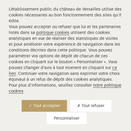
Privatisations et tournages
L’établissement public du château de Versailles utilise des
Concessions
cookies nécessaires au bon fonctionnement des sites qu’il
Licences de marque
édite.
Vous pouvez accepter ou refuser que lui et les partenaires
Aide et accessibilité
listés dans sa
politique cookies
utilisent des cookies
Accessibilité : Partiellement conforme
analytiques en vue de réaliser des statistiques de visites
Marchés Publics
et pour améliorer votre expérience de navigation dans les
conditions décrites dans cette politique. Vous pouvez
Crédits
paramétrer vos options de dépôt de chacun de ces
Mentions légales
cookies en cliquant sur le bouton « Personnaliser ». Vous
pouvez changer d’avis à tout moment en cliquant sur
ce
Données personnelles
lien
. Continuer votre navigation sans exprimer votre choix
équivaut à un refus de dépôt des cookies analytiques.
Gestion des cookies
Pour plus d’informations, veuillez consulter
notre politique
cookies
.
Vous êtes :
Abonnés
Tout accepter
Tout refuser
Mécènes
Personnaliser
Enseignants
Groupe handicap