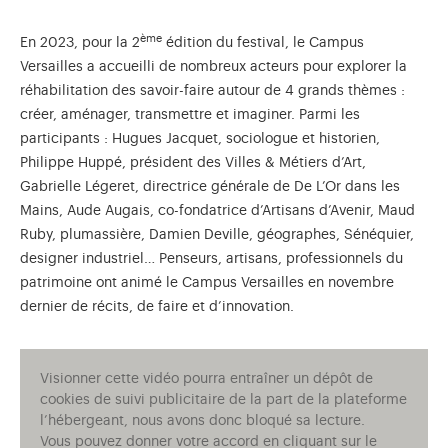
ème
En 2023, pour la 2
édition du festival, le Campus
Versailles a accueilli de nombreux acteurs pour explorer la
réhabilitation des savoir-faire autour de 4 grands thèmes :
créer, aménager, transmettre et imaginer. Parmi les
participants : Hugues Jacquet, sociologue et historien,
Philippe Huppé, président des Villes & Métiers d’Art,
Gabrielle Légeret, directrice générale de De L’Or dans les
Mains, Aude Augais, co-fondatrice d’Artisans d’Avenir, Maud
Ruby, plumassière, Damien Deville, géographes, Sénéquier,
designer industriel… Penseurs, artisans, professionnels du
patrimoine ont animé le Campus Versailles en novembre
dernier de récits, de faire et d’innovation.
Visionner cette vidéo pourra entraîner un dépôt de
cookies de suivi publicitaire de la part de la plateforme
l’hébergeant, nous avons donc bloqué sa lecture.
Vous pouvez donner votre accord en cliquant sur le