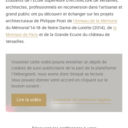
Etudiants de l’Ecole Supérieure d’Architecture de Versailles,
architectes, professionnels en reconversion dans l’artisanat et
grand public ont pu découvrir et échanger sur les projets
architecturaux de Philippe Prost de
l’Anneau de la Mémoire
du Mémorial’14-18 de Notre-Dame-de-Lorette (2014), de
la
Monnaie de Paris
et de la Grande Ecurie du château de
Versailles.
Visionner cette vidéo pourra entraîner un dépôt de
cookies de suivi publicitaire de la part de la plateforme
l’hébergeant, nous avons donc bloqué sa lecture.
Vous pouvez donner votre accord en cliquant sur le
bouton suivant :
Lire la vidéo
Consulter les mentions légales