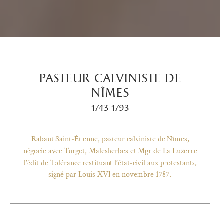
pasteur calviniste de
nîmes
1743-1793
Rabaut Saint-Étienne, pasteur calviniste de Nîmes,
négocie avec Turgot, Malesherbes et Mgr de La Luzerne
l’édit de Tolérance restituant l’état-civil aux protestants,
signé par
Louis XVI
en novembre 1787.
)
uvel onglet)
n nouvel onglet)
dans fenêtre modale)
otion de l'application (ouverture dans un nouvel onglet)