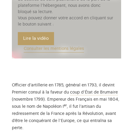
plateforme l’hébergeant, nous avons donc
bloqué sa lecture.
Vous pouvez donner votre accord en cliquant sur
le bouton suivant :
Lire la vidéo
Consulter les mentions légales
Officier d’artillerie en 1785, général en 1793, il devint
Il marqu
Premier consul à la faveur du
coup d’État de Brumaire
(novembre 1799). Empereur des Français en mai 1804,
er
sous le nom de Napoléon I
, il fut l’artisan du
redressement de la France après la Révolution, avant
d’être le conquérant de l’Europe, ce qui entraîna sa
perte.