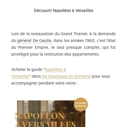
Découvrir Napoléon à Versailles
Lors de la restauration du Grand Trianon, à la demande
En 1963, le général de Gaulle prend l’ini
du
général De Gaulle
, dans les années 1960, c’est l’état
du Premier Empire, le seul presque complet, qui fut
privilégié pour la restitution des appartements.
Acheter le guide "
Napoléon à
Versailles
" dans
les boutiques du domaine
pour vous
accompagner pendant votre visite :