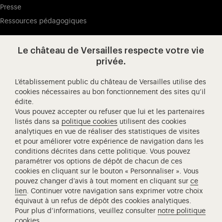
Presse
Ressources pédagogiques
Le château de Versailles respecte votre vie
Visitez notre page de
Visitez notre Instagram (ouvertur
Visitez notre WeChat (ou
Visitez notre Facebook (ouverture dans 
Visitez notre X (ouverture dans un no
Visitez notre YouTube (ouvert
privée.
L’établissement public du château de Versailles utilise des
cookies nécessaires au bon fonctionnement des sites qu’il
édite.
Château de Versailles Spectacles
Vous pouvez accepter ou refuser que lui et les partenaires
L'Opéra royal de Versailles
listés dans sa
politique cookies
utilisent des cookies
analytiques en vue de réaliser des statistiques de visites
Centre de recherche du château de Versailles
et pour améliorer votre expérience de navigation dans les
Centre de Musique Baroque de Versailles
conditions décrites dans cette politique. Vous pouvez
paramétrer vos options de dépôt de chacun de ces
Réseau des Résidences Royales Européenne
cookies en cliquant sur le bouton « Personnaliser ». Vous
Société des Amis de Versailles
pouvez changer d’avis à tout moment en cliquant sur
ce
Académie équestre nationale du domaine de Versailles
lien
. Continuer votre navigation sans exprimer votre choix
équivaut à un refus de dépôt des cookies analytiques.
Campus Versailles
Pour plus d’informations, veuillez consulter
notre politique
cookies
.