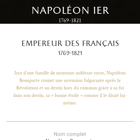
napoléon ier
1769-1821
empereur des français
1769-1821
Issu d’une famille de moyenne noblesse corse, Napoléon
Bonaparte connut une ascension fulgurante après la
Révolution et un destin hors du commun grâce à sa foi
dans son destin, sa « bonne étoile » comme il le disait lui-
même.
)
uvel onglet)
n nouvel onglet)
dans fenêtre modale)
otion de l'application (ouverture dans un nouvel onglet)
Nom complet