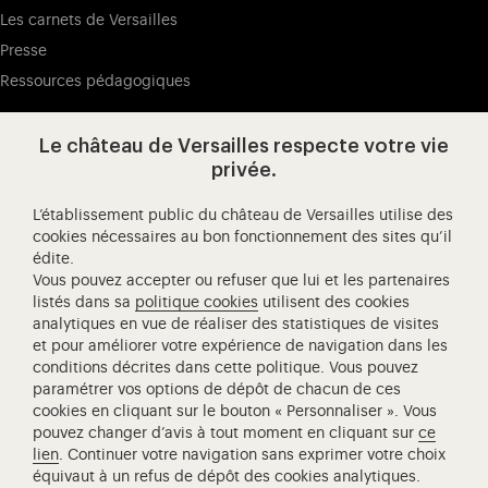
Les carnets de Versailles
Presse
Ressources pédagogiques
Le château de Versailles respecte votre vie
Visitez notre page de
Visitez notre Instagram (ouvertur
Visitez notre WeChat (ou
Visitez notre Facebook (ouverture dans 
Visitez notre X (ouverture dans un no
Visitez notre YouTube (ouvert
privée.
L’établissement public du château de Versailles utilise des
cookies nécessaires au bon fonctionnement des sites qu’il
édite.
Château de Versailles Spectacles
Vous pouvez accepter ou refuser que lui et les partenaires
L'Opéra royal de Versailles
listés dans sa
politique cookies
utilisent des cookies
analytiques en vue de réaliser des statistiques de visites
Centre de recherche du château de Versailles
et pour améliorer votre expérience de navigation dans les
Centre de Musique Baroque de Versailles
conditions décrites dans cette politique. Vous pouvez
paramétrer vos options de dépôt de chacun de ces
Réseau des Résidences Royales Européenne
cookies en cliquant sur le bouton « Personnaliser ». Vous
Société des Amis de Versailles
pouvez changer d’avis à tout moment en cliquant sur
ce
Académie équestre nationale du domaine de Versailles
lien
. Continuer votre navigation sans exprimer votre choix
équivaut à un refus de dépôt des cookies analytiques.
Campus Versailles