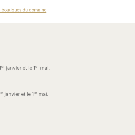
x
boutiques du domaine
.
er
er
1
janvier et le 1
mai.
er
er
janvier et le 1
mai.