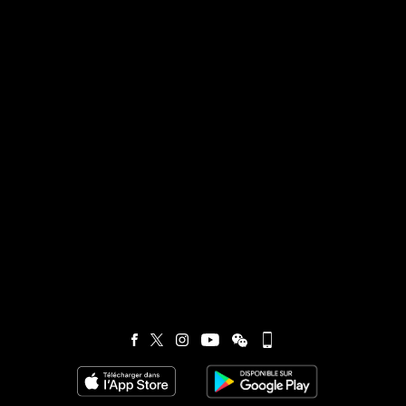
Visitez notre page de
Visitez notre Instagram (ouvertur
Visitez notre WeChat (ou
Visitez notre Facebook (ouverture dans 
Visitez notre X (ouverture dans un no
Visitez notre YouTube (ouvert