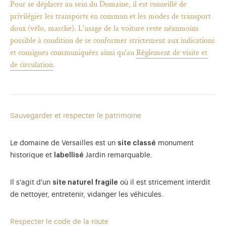
Pour se déplacer au sein du Domaine, il est conseillé de
privilégier les transports en commun et les modes de transport
doux (vélo, marche). L'usage de la voiture reste néanmoins
possible à condition de se conformer strictement aux indications
et consignes communiquées ainsi qu'au
Règlement de visite et
de circulation
.
Sauvegarder et respecter le patrimoine
Le domaine de Versailles est un
site classé
monument
historique et
labellisé
Jardin remarquable.
)
uvel onglet)
n nouvel onglet)
dans fenêtre modale)
otion de l'application (ouverture dans un nouvel onglet)
Il s'agit d'un
site naturel fragile
où il est stricement interdit
de nettoyer, entretenir, vidanger les véhicules.
Respecter le code de la route