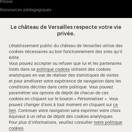
Presse
Ressources pédagogiques
Le château de Versailles respecte votre vie
Visitez notre page de
Visitez notre Instagram (ouvertur
Visitez notre WeChat (ou
Visitez notre Facebook (ouverture dans 
Visitez notre X (ouverture dans un no
Visitez notre YouTube (ouvert
privée.
L’établissement public du château de Versailles utilise des
cookies nécessaires au bon fonctionnement des sites qu’il
édite.
Château de Versailles Spectacles
Vous pouvez accepter ou refuser que lui et les partenaires
L'Opéra royal de Versailles
listés dans sa
politique cookies
utilisent des cookies
analytiques en vue de réaliser des statistiques de visites
Centre de recherche du château de Versailles
et pour améliorer votre expérience de navigation dans les
Centre de Musique Baroque de Versailles
conditions décrites dans cette politique. Vous pouvez
paramétrer vos options de dépôt de chacun de ces
Réseau des Résidences Royales Européenne
cookies en cliquant sur le bouton « Personnaliser ». Vous
Société des Amis de Versailles
pouvez changer d’avis à tout moment en cliquant sur
ce
Académie équestre nationale du domaine de Versailles
lien
. Continuer votre navigation sans exprimer votre choix
équivaut à un refus de dépôt des cookies analytiques.
Campus Versailles
Pour plus d’informations, veuillez consulter
notre politique
cookies
.