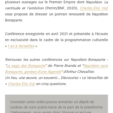
plusieurs ouvrages sur le Premier Empire dont
Napoléon. La
certitude et l’ambition
(Perrin/BNF, 2020),
Charles-Éloi Vial
vous propose de dresser un portrait renouvelé de Napoléon
Bonaparte.
Conférence enregistrée en avril 2021 et présentée à l’écoute
en exclusivité dans le cadre de la programmation culturelle
«
1 an à Versailles
».
Retrouvez les autres conférences sur Napoléon Bonaparte :
"
La saga des Bonaparte
" de Pierre Branda et "
Napoléon sans
Bonaparte, genèse d'une légende
" d'Arthur Chevallier.
Un lieu, une œuvre, un souvenir… Découvrez « Le Versailles de
»
Charles-Éloi Vial
en cinq questions.
Visionner cette vidéo pourra entraîner un dépôt de
cookies de suivi publicitaire de la part de la plateforme
l’hébergeant, nous avons donc bloqué sa lecture.