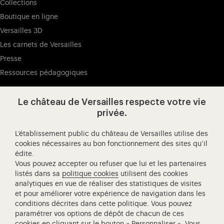
Collections
Boutique en ligne
Versailles 3D
Les carnets de Versailles
Presse
Ressources pédagogiques
Le château de Versailles respecte votre vie
Visitez notre page de
Visitez notre Instagram (ouvertur
Visitez notre WeChat (ou
Visitez notre Facebook (ouverture dans 
Visitez notre X (ouverture dans un no
Visitez notre YouTube (ouvert
privée.
L’établissement public du château de Versailles utilise des
cookies nécessaires au bon fonctionnement des sites qu’il
édite.
Château de Versailles Spectacles
Vous pouvez accepter ou refuser que lui et les partenaires
L'Opéra royal de Versailles
listés dans sa
politique cookies
utilisent des cookies
analytiques en vue de réaliser des statistiques de visites
Centre de recherche du château de Versailles
et pour améliorer votre expérience de navigation dans les
Centre de Musique Baroque de Versailles
conditions décrites dans cette politique. Vous pouvez
paramétrer vos options de dépôt de chacun de ces
Réseau des Résidences Royales Européenne