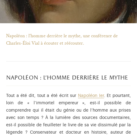
Napoléon : l'homme derrière le mythe, une conférence de
Charles-Éloi Vial à écouter et réécouter.
napoléon : l'homme derrière le mythe
Tout a été dit, tout a été écrit sur
Napoléon Ier
. Et pourtant,
loin de « l’immortel empereur », est-il possible de
)
uvel onglet)
n nouvel onglet)
dans fenêtre modale)
otion de l'application (ouverture dans un nouvel onglet)
comprendre qui il était du génie ou de l’homme aux prises
avec son temps ? À la lumière des sources documentaires,
est-il possible de feuilleter le livre de sa vie dissimulé par la
légende ? Conservateur et docteur en histoire, auteur de