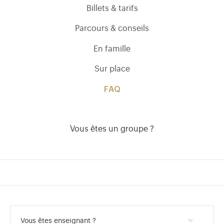
Billets & tarifs
Parcours & conseils
En famille
Sur place
FAQ
Vous êtes un groupe ?
)
uvel onglet)
n nouvel onglet)
dans fenêtre modale)
otion de l'application (ouverture dans un nouvel onglet)
Vous êtes enseignant ?