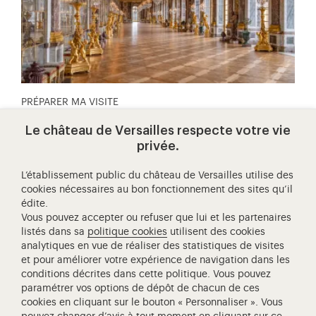
PRÉPARER MA VISITE
une journée à versailles
Le château de Versailles respecte votre vie
Après avoir découvert les jardins en matinée, visitez le
privée.
château en fin d'après-midi pour apprécier l'atmosphère
unique que les rayons dorés du soleil procurent aux pièces
L’établissement public du château de Versailles utilise des
et au mobilier du palais.
cookies nécessaires au bon fonctionnement des sites qu’il
édite.
Vous pouvez accepter ou refuser que lui et les partenaires
listés dans sa
politique cookies
utilisent des cookies
analytiques en vue de réaliser des statistiques de visites
et pour améliorer votre expérience de navigation dans les
conditions décrites dans cette politique. Vous pouvez
paramétrer vos options de dépôt de chacun de ces
cookies en cliquant sur le bouton « Personnaliser ». Vous