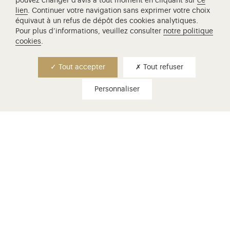
pouvez changer d’avis à tout moment en cliquant sur
ce
lien
. Continuer votre navigation sans exprimer votre choix
équivaut à un refus de dépôt des cookies analytiques.
Pour plus d’informations, veuillez consulter
notre politique
cookies
.
Tout accepter
Tout refuser
VISITES FAMILLES
activités familles
Personnaliser
Les mercredis, les WE et pendant les vacances scolaires,
des visites thématiques et des ateliers sont proposés pour
les familles. A partir de 1 an et jusqu'à 12 ans, découvrez
Versailles dans le cadre d'une visite famille.