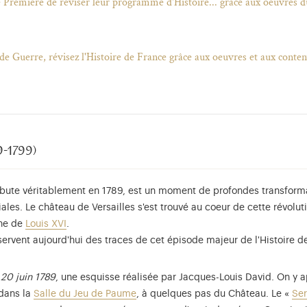
e Première de réviser leur programme d'Histoire... grâce aux oeuvres d
nde Guerre, révisez l'Histoire de France grâce aux oeuvres et aux cont
-1799)
débute véritablement en 1789, est un moment de profondes transforma
iales. Le château de Versailles s'est trouvé au coeur de cette révol
gne de
Louis XVI
.
servent aujourd'hui des traces de cet épisode majeur de l'Histoire d
20 juin 1789
, une esquisse réalisée par Jacques-Louis David. On y a
 dans la
Salle du Jeu de Paume
, à quelques pas du Château. Le «
Se