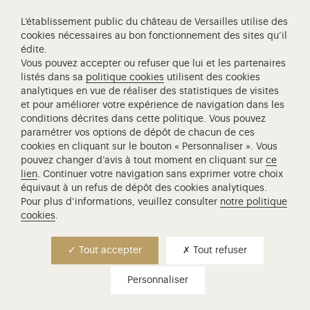
L’établissement public du château de Versailles utilise des
cookies nécessaires au bon fonctionnement des sites qu’il
édite.
Château de Versailles Spectacles
Vous pouvez accepter ou refuser que lui et les partenaires
listés dans sa
politique cookies
utilisent des cookies
L'Opéra royal de Versailles
analytiques en vue de réaliser des statistiques de visites
Centre de recherche du château de Versailles
et pour améliorer votre expérience de navigation dans les
Centre de Musique Baroque de Versailles
conditions décrites dans cette politique. Vous pouvez
paramétrer vos options de dépôt de chacun de ces
Réseau des Résidences Royales Européenne
cookies en cliquant sur le bouton « Personnaliser ». Vous
Société des Amis de Versailles
pouvez changer d’avis à tout moment en cliquant sur
ce
lien
. Continuer votre navigation sans exprimer votre choix
Académie équestre nationale du domaine de Versailles
équivaut à un refus de dépôt des cookies analytiques.
Campus Versailles
Pour plus d’informations, veuillez consulter
notre politique
cookies
.
Tout accepter
Tout refuser
Personnaliser