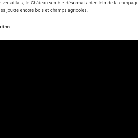
 versaillais, le Château semble désormais bien loin de la campagne 
lles jouxte encore bois et champs agricoles.
ution