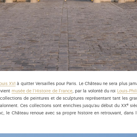
ouis XVI
à quitter Versailles pour Paris. Le Château ne sera plus jam
evient
musée de l’Histoire de France
, par la volonté du roi
Louis‑Phi
collections de peintures et de sculptures représentant tant les gran
e
alonnent. Ces collections sont enrichies jusqu’au début du XX
sièc
ac, le Château renoue avec sa propre histoire en retrouvant, dans 