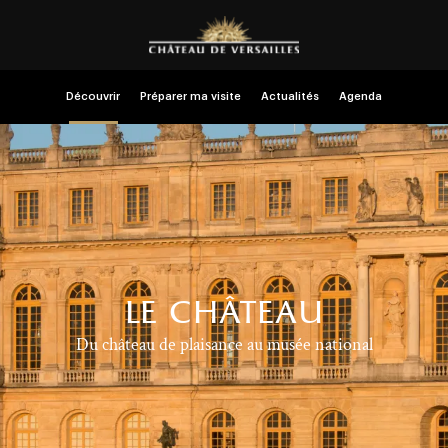
Découvrir
Préparer ma visite
Actualités
Agenda
le château
Du château de plaisance au musée national