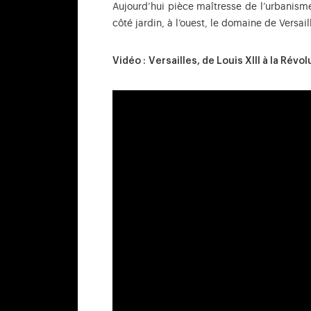
Aujourd’hui pièce maîtresse de l’urbanisme
côté jardin, à l’ouest, le domaine de Versai
Vidéo : Versailles, de Louis XIII à la Révol