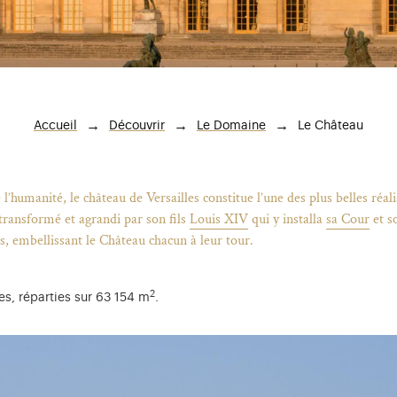
Fil d'Ariane
Le Château
Accueil
Découvrir
Le Domaine
humanité, le château de Versailles constitue l’une des plus belles réali
transformé et agrandi par son fils
Louis XIV
qui y installa
sa Cour
et s
és, embellissant le Château chacun à leur tour.
2
s, réparties sur 63 154 m
.