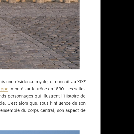
e
ais une résidence royale, et connaît au XIX
lippe
, monté sur le trône en 1830. Les salles
ds personnages qui illustrent l’Histoire de
le. C'est alors que, sous l’influence de son
l’ensemble du corps central, son aspect de