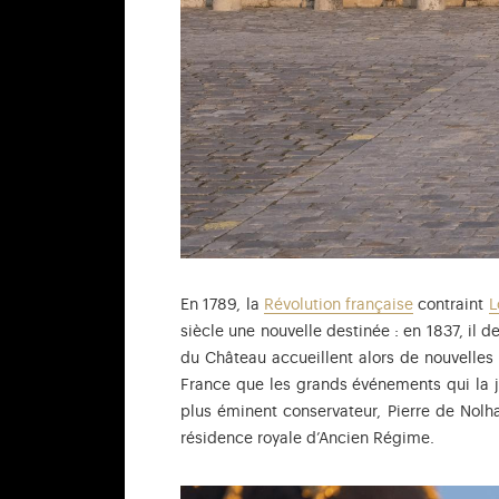
En 1789, la
Révolution française
contraint
L
siècle une nouvelle destinée : en 1837, il d
du Château accueillent alors de nouvelles 
France que les grands événements qui la j
plus éminent conservateur, Pierre de Nolh
résidence royale d’Ancien Régime.