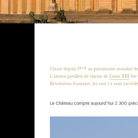
Classé depuis 1979 au patrimoine mondial de l’
L’ancien pavillon de chasse de
Louis XIII
fut 
Révolution française, les rois s’y sont succéd
Le Château compte aujourd’hui 2 300 pièce