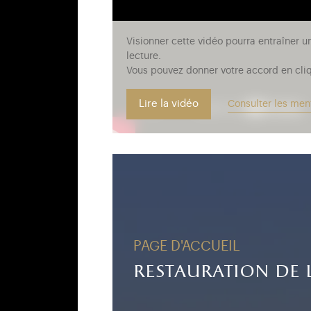
Visionner cette vidéo pourra entraîner u
lecture.
Vous pouvez donner votre accord en cliq
Lire la vidéo
Consulter les men
PAGE D'ACCUEIL
restauration de 