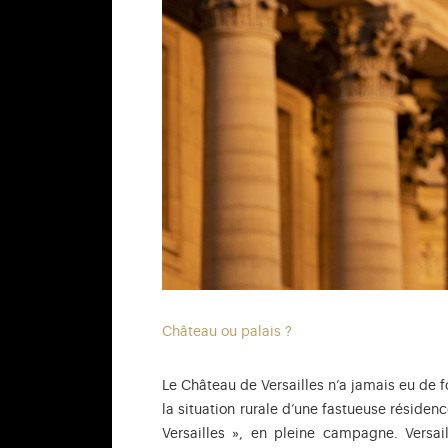
Château ou palais ?
Le Château de Versailles n’a jamais eu de f
la situation rurale d’une fastueuse résiden
Versailles », en pleine campagne. Versaill