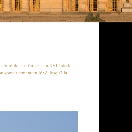
e
sations de l’art français au XVII
siècle.
on
gouvernement en 1682
. Jusqu’à la