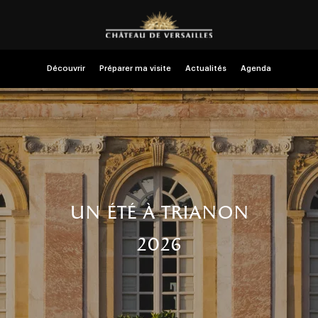
Découvrir
Préparer ma visite
Actualités
Agenda
un été à trianon
2026