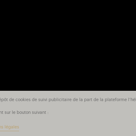
épôt de cookies de suivi publicitaire de la part de la plateforme l
t sur le bouton suivant :
ns légales