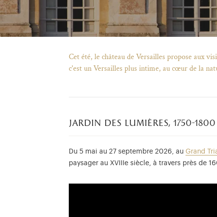
Cet été, le château de Versailles propose aux vi
c'est un Versailles plus intime, au cœur de la nat
jardin des lumières, 1750-1800
Du 5 mai au 27 septembre 2026, au
Grand Tri
paysager au XVIIIe siècle, à travers près de 