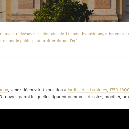
siteurs de redécouvrir le domaine de Trianon. Expositions, mise en eau 
ure dont le public peut profiter durant l'été.
anon
, venez découvrir l’exposition «
Jardins des Lumières, 1750-180
160 œuvres
parmi lesquelles figurent peintures, dessins, mobilier, pr