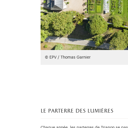
© EPV / Thomas Garnier
le parterre des lumières
Chaque année, les parterres de Trianon se par