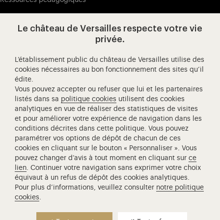
Le château de Versailles respecte votre vie
Visitez notre page de
Visitez notre Instagram (ouvertur
Visitez notre WeChat (ou
Visitez notre Facebook (ouverture dans 
Visitez notre X (ouverture dans un no
Visitez notre YouTube (ouvert
privée.
L’établissement public du château de Versailles utilise des
cookies nécessaires au bon fonctionnement des sites qu’il
édite.
Château de Versailles Spectacles
Vous pouvez accepter ou refuser que lui et les partenaires
L'Opéra royal de Versailles
listés dans sa
politique cookies
utilisent des cookies
analytiques en vue de réaliser des statistiques de visites
Centre de recherche du château de Versailles
et pour améliorer votre expérience de navigation dans les
Centre de Musique Baroque de Versailles
conditions décrites dans cette politique. Vous pouvez
paramétrer vos options de dépôt de chacun de ces
Réseau des Résidences Royales Européenne
cookies en cliquant sur le bouton « Personnaliser ». Vous
Société des Amis de Versailles
pouvez changer d’avis à tout moment en cliquant sur
ce
Académie équestre nationale du domaine de Versailles
lien
. Continuer votre navigation sans exprimer votre choix
équivaut à un refus de dépôt des cookies analytiques.
Campus Versailles
Pour plus d’informations, veuillez consulter
notre politique
cookies
.