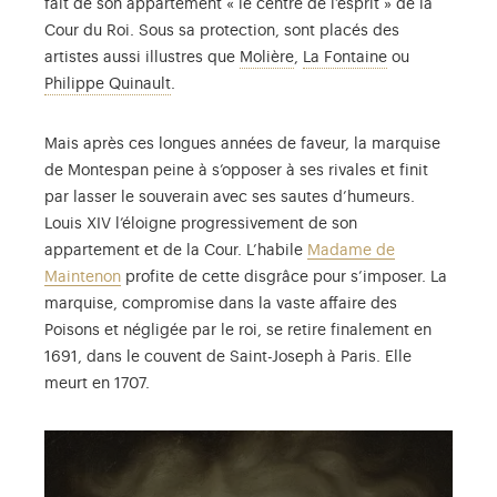
fait de son appartement « le centre de l’esprit » de la
Cour du Roi. Sous sa protection, sont placés des
Jean-Baptiste Poquelin (162
Jean de La Fon
artistes aussi illustres que
Molière
,
La Fontaine
ou
Philippe Quinault (1635-1688), poète, auteur 
Philippe Quinault
.
Mais après ces longues années de faveur, la marquise
de Montespan peine à s’opposer à ses rivales et finit
par lasser le souverain avec ses sautes d’humeurs.
Louis XIV l’éloigne progressivement de son
appartement et de la Cour. L’habile
Madame de
Maintenon
profite de cette disgrâce pour s’imposer. La
marquise, compromise dans la vaste affaire des
Poisons et négligée par le roi, se retire finalement en
1691, dans le couvent de Saint-Joseph à Paris. Elle
meurt en 1707.