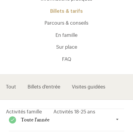
Billets & tarifs
Parcours & conseils
En famille
Sur place
FAQ
Tout
Billets d'entrée
Visites guidées
)
uvel onglet)
n nouvel onglet)
dans fenêtre modale)
otion de l'application (ouverture dans un nouvel onglet)
Activités famille
Activités 18-25 ans
Toute l'année