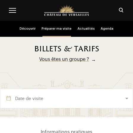
Aller au contenu principal
Personnaliser les cookies
Ouvri
Menu header second niveau (FR)
Découvrir
Préparer ma visite
Actualités
Agenda
billets & tarifs
Vous êtes un groupe ?
Visite section (FR)
Informations pratiques