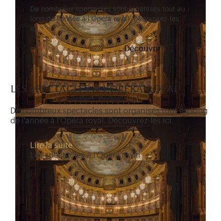
De nombreux spectacles sont organisés tout au
long de l'année à l'Opéra royal. Découvrez-les
ici.
Découvrir
les spectacles à l'opéra royal
De nombreux spectacles sont organisés tout au long
de l'année à l'Opéra royal. Découvrez-les ici.
Lire la suite
Les spectacles à l'Opéra royal