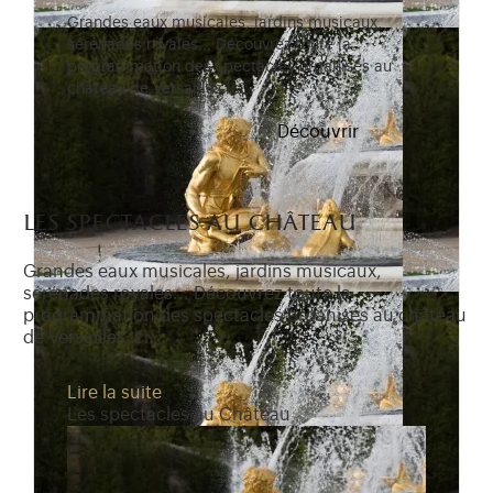
Grandes eaux musicales, jardins musicaux,
sérénades royales... Découvrez toute la
programmation des spectacles organisés au
château de Versailles ici.
Découvrir
les spectacles au château
Grandes eaux musicales, jardins musicaux,
sérénades royales... Découvrez toute la
programmation des spectacles organisés au château
de Versailles ici.
Lire la suite
Les spectacles au Château