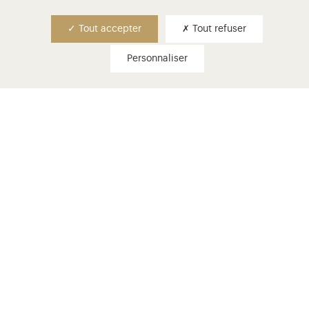
Tout accepter
Tout refuser
Acheter
Personnaliser
jouons à versailles
informations pratiques
Château
de 9h à 18h30
er
Fermé les lundis, le 25 décembre, le 1
janvier et
er
le 1
mai.
Domaine de Trianon