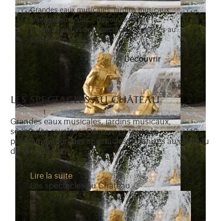
Grandes eaux musicales, jardins musicaux,
sérénades royales... Découvrez toute la
programmation des spectacles organisés au
château de Versailles ici.
Découvrir
les spectacles au château
Grandes eaux musicales, jardins musicaux,
sérénades royales... Découvrez toute la
programmation des spectacles organisés au château
de Versailles ici.
Lire la suite
Les spectacles au Château