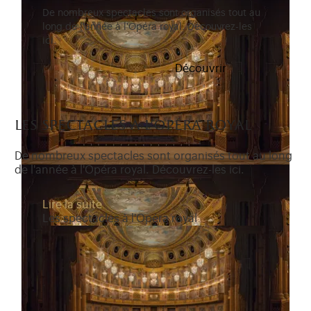
De nombreux spectacles sont organisés tout au
long de l'année à l'Opéra royal. Découvrez-les
ici.
Découvrir
les spectacles à l'opéra royal
De nombreux spectacles sont organisés tout au long
de l'année à l'Opéra royal. Découvrez-les ici.
Lire la suite
Les spectacles à l'Opéra royal