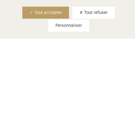
Tout accepter
Tout refuser
S'inscrire
Personnaliser
inscrivez-vous à la newsletter
informations pratiques
Château
de 9h à 18h30
er
Fermé les lundis, le 25 décembre, le 1
janvier et
er
le 1
mai.
Domaine de Trianon