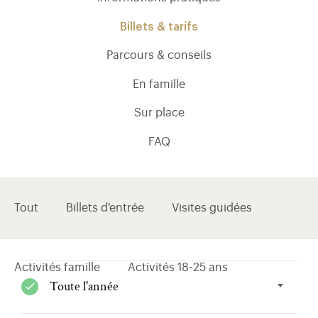
Billets & tarifs
Parcours & conseils
En famille
Sur place
FAQ
Tout
Billets d'entrée
Visites guidées
)
uvel onglet)
n nouvel onglet)
dans fenêtre modale)
otion de l'application (ouverture dans un nouvel onglet)
Activités famille
Activités 18-25 ans
Toute l'année