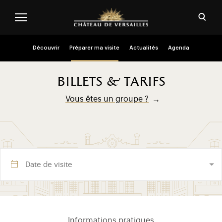
Aller au contenu principal
Personnaliser les cookies
Ouvri
Menu header second niveau (FR)
Découvrir
Préparer ma visite
Actualités
Agenda
billets & tarifs
Vous êtes un groupe ?
Visite section (FR)
Informations pratiques