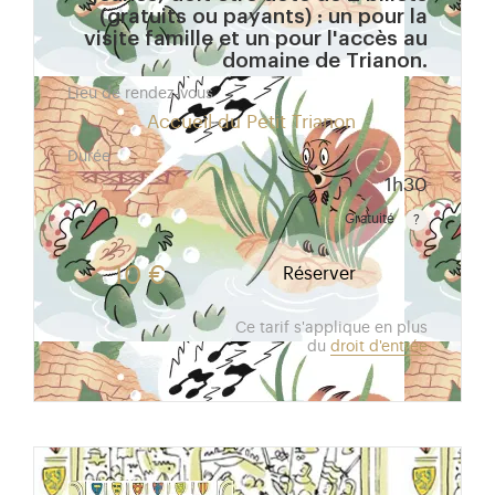
(gratuits ou payants) : un pour la
visite famille et un pour l'accès au
domaine de Trianon.
Lieu de rendez-vous
Accueil du Petit Trianon
Durée
1h30
Gratuité
Gratuit pour les enfants de moins de 10 ans. Tarif r
10 €
Réserver
Ce tarif s'applique en plus
du
droit d'entrée