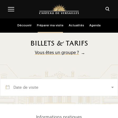
Aller au contenu principal
Personnaliser les cookies
Ouvri
Menu header second niveau (FR)
Découvrir
Préparer ma visite
Actualités
Agenda
billets & tarifs
Vous êtes un groupe ?
Visite section (FR)
Informations pratiques