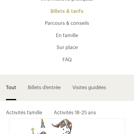
Billets & tarifs
Parcours & conseils
En famille
Sur place
FAQ
Tout
Billets d'entrée
Visites guidées
)
uvel onglet)
n nouvel onglet)
dans fenêtre modale)
otion de l'application (ouverture dans un nouvel onglet)
Activités famille
Activités 18-25 ans