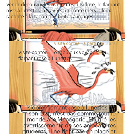
Venez découvrir les aventures d’Isidore, le flamant
rose à lunettes, à travers un conte merveilleux
raconté à la façon des boites à images.
10 €
Lire la suite
Visite contée - à partir de 3 ans
Visite contée - Le fabuleux voyage d’un
flamant rose à Lunettes
Isidore, flamant rose à lunettes de
son état, n'est pas comme tout le
monde à la Ménagerie. Malgré les
avertissements de ses colocataires
prudents, il ne tient pas en place et