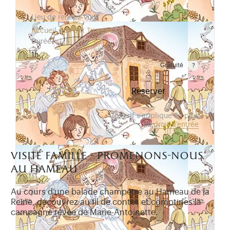
Lieu de rendez-vous
Accueil du Petit Trianon
Durée
1h
Gratuité
Gratuit pour les enfants de moins de 10 ans. Tarif r
10 €
Réserver
Ce tarif s'applique en plus
du
droit d'entrée
visite famille - promenons-nous
au hameau
Au cours d’une balade champêtre au Hameau de la
Reine, découvrez au fil de contes et comptines la
campagne rêvée de Marie-Antoinette.