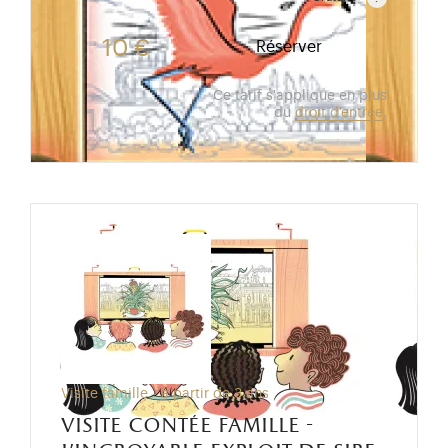
Gratuit pour les enfants de moins de 10 ans.Tarif ré
10 €
Réserver
Ce tarif s'applique en plus
du
droit d'entrée
.
Visite famille - à partir de 3 ans
visite contée famille -