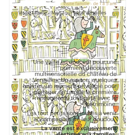
Visite famille - de 1 à 5 ans
Visite famille - Mon tout petit Versailles
Une visite en douceur pour une
première découverte
multisensorielle du château de
Versailles. Un espace, quelques
œuvres, un moment privilégié pour
partager en famille la première
rencontre du tout-petit avec le
patrimoine.
Les tout petits sont invités à venir
accompagnés de leur doudou.
La vente est exclusivement
destinée aux familles.