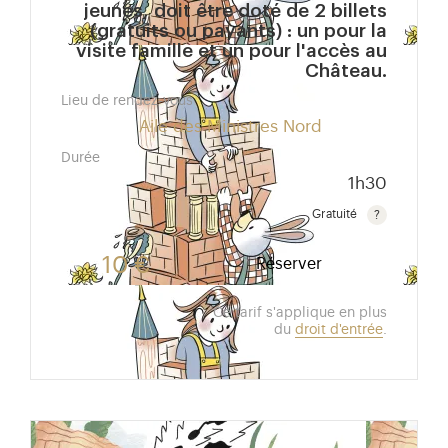
jeunes, doit être doté de 2 billets
(gratuits ou payants) : un pour la
visite famille et un pour l'accès au
Château.
Lieu de rendez-vous
Aile des Ministres Nord
Durée
1h30
Gratuité
Gratuit pour les enfants de moins de 10 ans.Tarif ré
10 €
Réserver
Ce tarif s'applique en plus
du
droit d'entrée
.