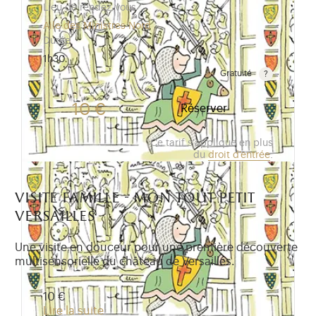
Lieu de rendez-vous
Aile des Ministres Nord
Durée
1h30
Gratuité
Gratuit pour les enfants de moins de 10 ans.Tarif ré
10 €
Réserver
Ce tarif s'applique en plus
du
droit d'entrée
.
visite famille - mon tout petit
versailles
Une visite en douceur pour une première découverte
multisensorielle du château de Versailles.
10 €
Lire la suite