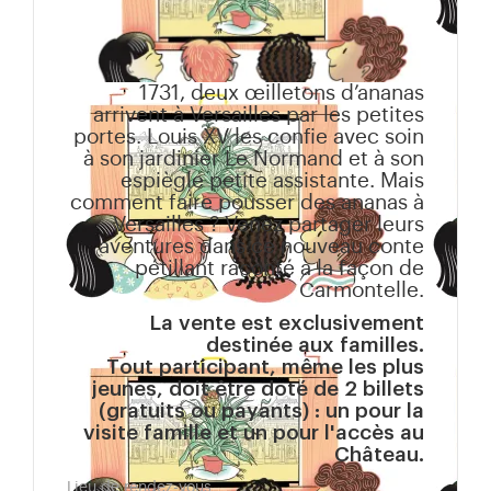
1731, deux œilletons d’ananas
arrivent à Versailles par les petites
portes. Louis XV les confie avec soin
à son jardinier Le Normand et à son
espiègle petite assistante. Mais
comment faire pousser des ananas à
Versailles ? Venez partager leurs
aventures dans ce nouveau conte
pétillant raconté à la façon de
Carmontelle.
La vente est exclusivement
destinée aux familles.
Tout participant, même les plus
jeunes, doit être doté de 2 billets
(gratuits ou payants) : un pour la
visite famille et un pour l'accès au
Château.
Lieu de rendez-vous