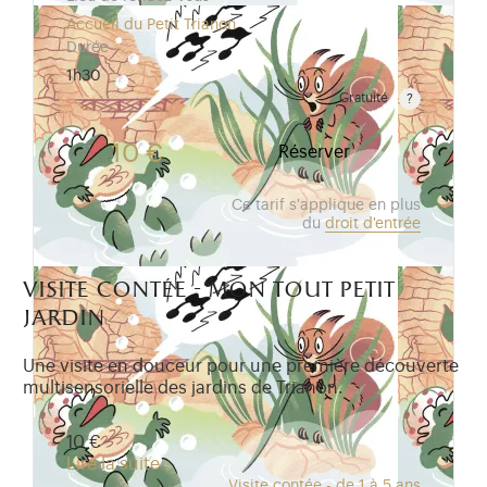
Accueil du Petit Trianon
Durée
1h30
Gratuité
Gratuit pour les enfants de moins de 10 ans. Tarif r
10 €
Réserver
Ce tarif s'applique en plus
du
droit d'entrée
visite contée - mon tout petit
jardin
Une visite en douceur pour une première découverte
multisensorielle des jardins de Trianon.
10 €
Lire la suite
Visite contée - de 1 à 5 ans