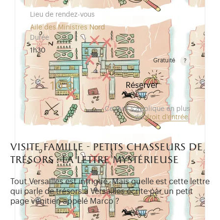
Lieu de rendez-vous
Aile des Ministres Nord
Durée
1h30
Gratuité
Gratuit pour les enfants de moins de 10 ans.Tarif ré
10 €
Réserver
Ce tarif s'applique en plus
du
droit d'entrée
.
visite famille - petits chasseurs de
trésors : la lettre mystérieuse
Tout Versailles est intrigué. Mais quelle est cette lettre
qui parle de trésors à Versailles écrite par un petit
page vénitien appelé Marco ?