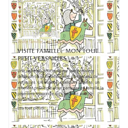
Visite famille - de 1 à 5 ans
visite famille - mon tout
petit versailles
Une visite en douceur pour une première
découverte multisensorielle du château de
Versailles. Un espace, quelques œuvres, un
moment privilégié pour partager en famille la
première rencontre du tout-petit avec le
patrimoine.
Les tout petits…
Lire la suite