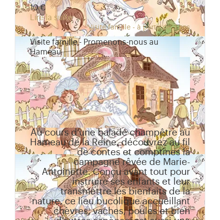
10 €
Lire la suite
Visite famille - à partir de 3 ans
Visite famille - Promenons-nous au
Hameau
Au cours d’une balade champêtre au
Hameau de la Reine, découvrez au fil
de contes et comptines la
campagne rêvée de Marie-
Antoinette. Conçu avant tout pour
instruire ses enfants et leur
transmettre les bienfaits de la
nature, ce lieu bucolique accueillant
chèvres, vaches, poules et bien