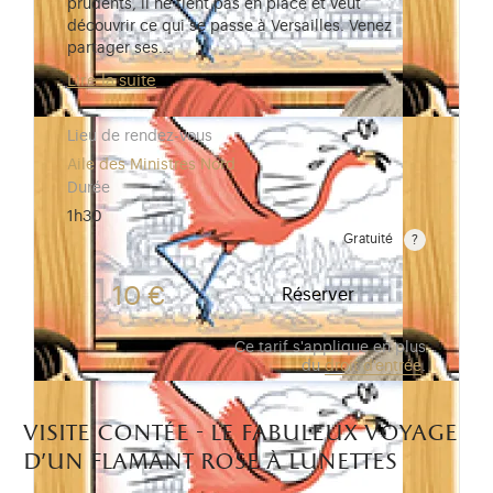
prudents, il ne tient pas en place et veut
découvrir ce qui se passe à Versailles. Venez
partager ses…
Lire la suite
Lieu de rendez-vous
Aile des Ministres Nord
Durée
1h30
Gratuité
Gratuit pour les enfants de moins de 10 ans.Tarif ré
10 €
Réserver
Ce tarif s'applique en plus
du
droit d'entrée
.
visite contée - le fabuleux voyage
d’un flamant rose à lunettes