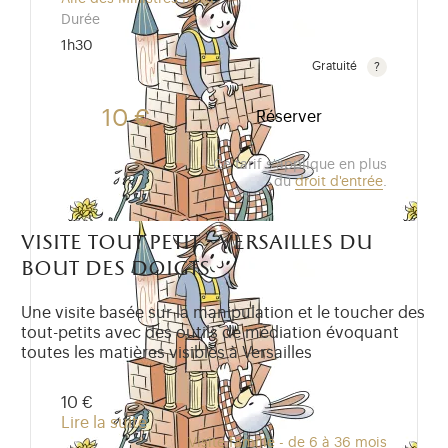
Durée
1h30
Gratuité
Gratuit pour les enfants de moins de 10 ans.Tarif ré
10 €
Réserver
Ce tarif s'applique en plus
du
droit d'entrée
.
visite tout petit - versailles du
bout des doigts
Une visite basée sur la manipulation et le toucher des
tout-petits avec des outils de médiation évoquant
toutes les matières visibles à Versailles
10 €
Lire la suite
Visite famille - de 6 à 36 mois