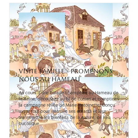
Visite famille - à partir de 3 ans
visite famille - promenons-
nous au hameau
Au cours d’une balade champêtre au Hameau de
la Reine, découvrez au fil de contes et comptines
la campagne rêvée de Marie-Antoinette. Conçu
avant tout pour instruire ses enfants et leur
transmettre les bienfaits de la nature, ce lieu
bucolique…
Lire la suite