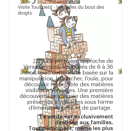
Visite Tout petit - Versailles du bout des
doigts
Une première approche de
Versailles pour les bébés de 6 à 36
mois avec cette visite basée sur la
manipulation, le toucher, l’ouïe, pour
découvrir l’ensemble des matières
visibles à Versailles. Une première
découverte privilégiée des matières
présentes à Versailles sous forme
d’émerveillement et de partage.
La vente est exclusivement
destinée aux familles.
Tout participant, même les plus