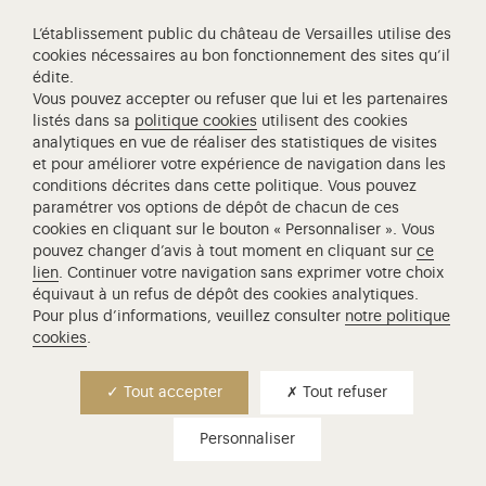
L’établissement public du château de Versailles utilise des
cookies nécessaires au bon fonctionnement des sites qu’il
édite.
Vous pouvez accepter ou refuser que lui et les partenaires
Visite famille - à partir de 5 ans
listés dans sa
politique cookies
utilisent des cookies
analytiques en vue de réaliser des statistiques de visites
visite famille - petites
et pour améliorer votre expérience de navigation dans les
histoires estivales
conditions décrites dans cette politique. Vous pouvez
paramétrer vos options de dépôt de chacun de ces
cookies en cliquant sur le bouton « Personnaliser ». Vous
Petites histoires, secrets bien gardés, anecdotes
pouvez changer d’avis à tout moment en cliquant sur
ce
surprenantes, venez découvrir lors de cette
lien
. Continuer votre navigation sans exprimer votre choix
promenade au hameau de la Reine la vie
équivaut à un refus de dépôt des cookies analytiques.
quotidienne de la Cour, à l'heure estivale. Une
Pour plus d’informations, veuillez consulter
notre politique
incursion en famille dans la vie fourmillante du
cookies
.
domaine de…
Lire la suite
Tout accepter
Tout refuser
Lieu de rendez-vous
Personnaliser
Petit Trianon
Durée