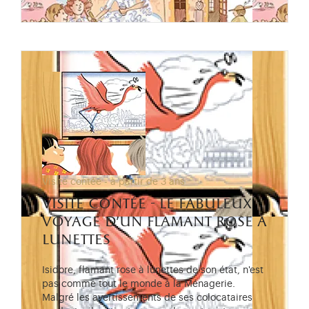
Visite contée - à partir de 3 ans
visite contée - le fabuleux
voyage d’un flamant rose à
lunettes
Isidore, flamant rose à lunettes de son état, n'est
pas comme tout le monde à la Ménagerie.
Malgré les avertissements de ses colocataires