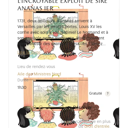
l'incroyable exploit de sire
ananas ier
1731, deux œilletons d’ananas arrivent à
Versailles par les petites portes. Louis XV les
confie avec soin à son jardinier Le Normand et à
son espiègle petite assistante. Mais comment
faire pousser des ananas à Versailles ? Venez…
Lire la suite
Lieu de rendez-vous
Aile des Ministres Nord
Durée
1h30
Gratuité
Gratuit pour les enfants de moins de 10 ans. Tarif r
10 €
Réserver
Ce tarif s'applique en plus
du
droit d'entrée
.