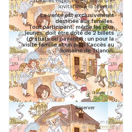
d’autres espèces, est aussi une
invitation à la rêverie.
La vente est exclusivement
destinée aux familles.
Tout participant, même les plus
jeunes, doit être doté de 2 billets
(gratuits ou payants) : un pour la
visite famille et un pour l'accès au
domaine de Trianon.
Lieu de rendez-vous
Accueil du Petit Trianon
Durée
1h
Gratuité
Gratuit pour les enfants de moins de 10 ans. Tarif r
10 €
Réserver
Ce tarif s'applique en plus
du
droit d'entrée