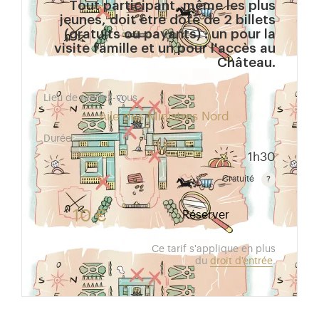
Tout participant, même les plus
jeunes, doit être doté de 2 billets
(gratuits ou payants) : un pour la
visite famille et un pour l'accès au
Château.
Lieu de rendez-vous
Aile des Ministres Nord
Durée
1h30
Gratuité
Gratuit pour les enfants de moins de 10 ans.Tarif ré
10 €
Réserver
Ce tarif s'applique en plus
du
droit d'entrée
.