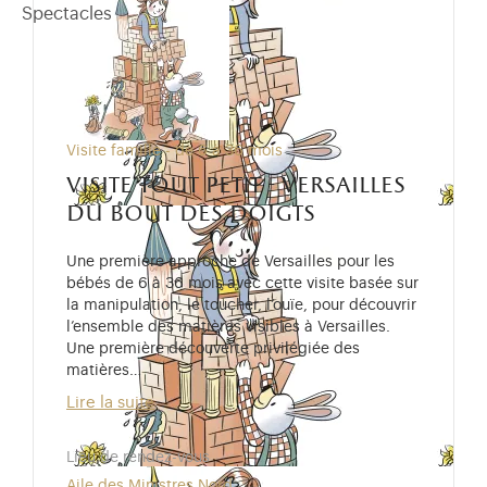
Spectacles
Visite famille - de 6 à 36 mois
visite tout petit - versailles
du bout des doigts
Une première approche de Versailles pour les
bébés de 6 à 36 mois avec cette visite basée sur
la manipulation, le toucher, l’ouïe, pour découvrir
l’ensemble des matières visibles à Versailles.
Une première découverte privilégiée des
matières…
Lire la suite
Lieu de rendez-vous
Aile des Ministres Nord