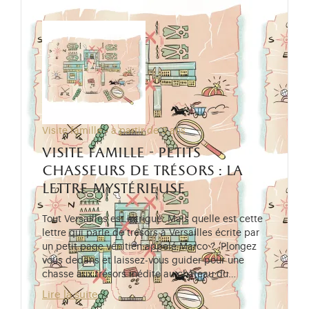
Visite famille - à partir de 3 ans
visite famille - petits
chasseurs de trésors : la
lettre mystérieuse
Tout Versailles est intrigué. Mais quelle est cette
lettre qui parle de trésors à Versailles écrite par
un petit page vénitien appelé Marco ? Plongez
vous dedans et laissez-vous guider pour une
chasse aux trésors inédite au château du…
Lire la suite