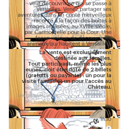
veut découvrir ce qui se passe à
Versailles. Venez partager ses
aventures dans un conte merveilleux
raconté à la façon des boîtes à
images réalisées, au XVIIIe siècle,
par Carmontelle pour la Cour. Une
façon unique de découvrir les
animaux qui habitent à Versailles.
La vente est exclusivement
destinée aux familles.
Tout participant, même les plus
jeunes, doit être doté de 2 billets
(gratuits ou payants) : un pour la
visite famille et un pour l'accès au
Château.
Lieu de rendez-vous
Aile des Ministres Nord
Durée
1h30
Gratuité