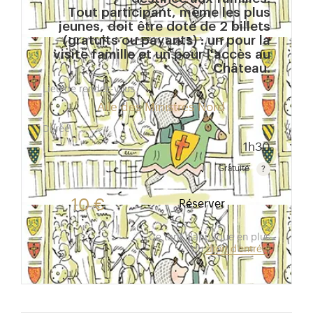
Tout participant, même les plus
jeunes, doit être doté de 2 billets
(gratuits ou payants) : un pour la
visite famille et un pour l'accès au
Château.
Lieu de rendez-vous
Aile des Ministres Nord
Durée
1h30
Gratuité
Gratuit pour les enfants de moins de 10 ans.Tarif ré
10 €
Réserver
Ce tarif s'applique en plus
du
droit d'entrée
.