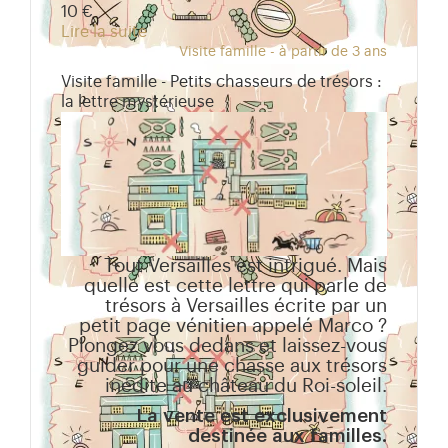
10 €
Lire la suite
Visite famille - à partir de 3 ans
Visite famille - Petits chasseurs de trésors :
la lettre mystérieuse
Tout Versailles est intrigué. Mais
quelle est cette lettre qui parle de
trésors à Versailles écrite par un
petit page vénitien appelé Marco ?
Plongez vous dedans et laissez-vous
guider pour une chasse aux trésors
inédite au château du Roi-soleil.
La vente est exclusivement
destinée aux familles.