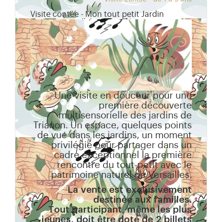
Visite contée - Mon tout petit Jardin
Une visite en douceur pour une
première découverte
multisensorielle des jardins de
Trianon. Un espace, quelques points
de vue dans les jardins, un moment
privilégié pour partager dans un
cadre exceptionnel la première
rencontre du tout-petit avec le
patrimoine naturel de Versailles.
La vente est exclusivement
destinée aux familles.
Tout participant, même les plus
jeunes, doit être doté de 2 billets