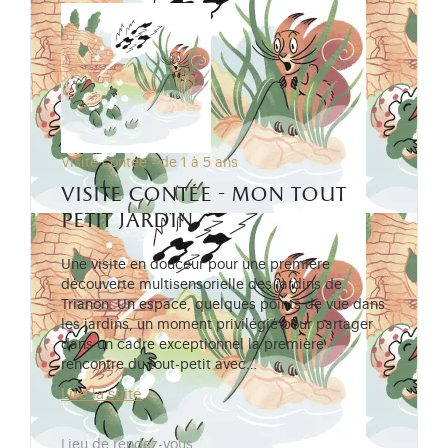
Visite contée - de 1 à 5 ans
visite contée - mon tout
petit jardin
Une visite en douceur pour une première
découverte multisensorielle des jardins de
Trianon. Un espace, quelques points de vue dans
les jardins, un moment privilégié pour partager
dans un cadre exceptionnel la première
rencontre du tout-petit avec…
Lire la suite
Lieu de rendez-vous