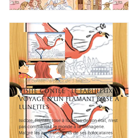
Visite contée - à partir de 3 ans
visite contée - le fabuleux
voyage d’un flamant rose à
lunettes
Isidore, flamant rose à lunettes de son état, n'est
pas comme tout le monde à la Ménagerie.
Malgré les avertissements de ses colocataires