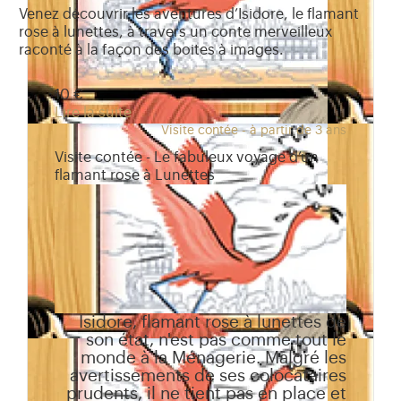
Venez découvrir les aventures d’Isidore, le flamant
rose à lunettes, à travers un conte merveilleux
raconté à la façon des boites à images.
10 €
Lire la suite
Visite contée - à partir de 3 ans
Visite contée - Le fabuleux voyage d’un
flamant rose à Lunettes
Isidore, flamant rose à lunettes de
son état, n'est pas comme tout le
monde à la Ménagerie. Malgré les
avertissements de ses colocataires
prudents, il ne tient pas en place et