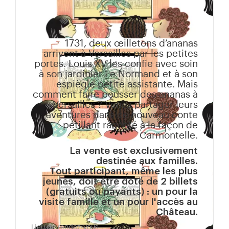
1731, deux œilletons d’ananas
arrivent à Versailles par les petites
portes. Louis XV les confie avec soin
à son jardinier Le Normand et à son
espiègle petite assistante. Mais
comment faire pousser des ananas à
Versailles ? Venez partager leurs
aventures dans ce nouveau conte
pétillant raconté à la façon de
Carmontelle.
La vente est exclusivement
destinée aux familles.
Tout participant, même les plus
jeunes, doit être doté de 2 billets
(gratuits ou payants) : un pour la
visite famille et un pour l'accès au
Château.
Lieu de rendez-vous