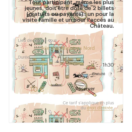
Tout participant, même les plus
jeunes, doit être doté de 2 billets
(gratuits ou payants) : un pour la
visite famille et un pour l'accès au
Château.
Lieu de rendez-vous
Aile des Ministres Nord
Durée
1h30
Gratuité
Gratuit pour les enfants de moins de 10 ans.Tarif ré
10 €
Réserver
Ce tarif s'applique en plus
du
droit d'entrée
.