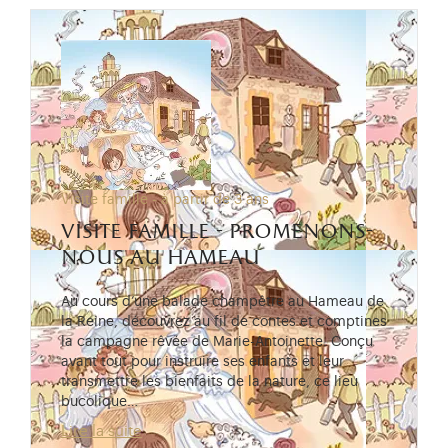
Visite famille - à partir de 3 ans
visite famille - promenons-
nous au hameau
Au cours d’une balade champêtre au Hameau de
la Reine, découvrez au fil de contes et comptines
la campagne rêvée de Marie-Antoinette. Conçu
avant tout pour instruire ses enfants et leur
transmettre les bienfaits de la nature, ce lieu
bucolique…
Lire la suite