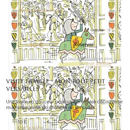
Lieu de rendez-vous
Aile des Ministres Nord
Durée
1h30
Gratuité
Gratuit pour les enfants de moins de 10 ans.Tarif ré
10 €
Réserver
Ce tarif s'applique en plus
du
droit d'entrée
.
visite famille - mon tout petit
versailles
Une visite en douceur pour une première découverte
multisensorielle du château de Versailles.
10 €
Lire la suite