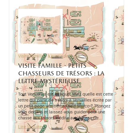
Visite famille - à partir de 3 ans
visite famille - petits
chasseurs de trésors : la
lettre mystérieuse
Tout Versailles est intrigué. Mais quelle est cette
lettre qui parle de trésors à Versailles écrite par
un petit page vénitien appelé Marco ? Plongez
vous dedans et laissez-vous guider pour une
chasse aux trésors inédite au château du…
Lire la suite