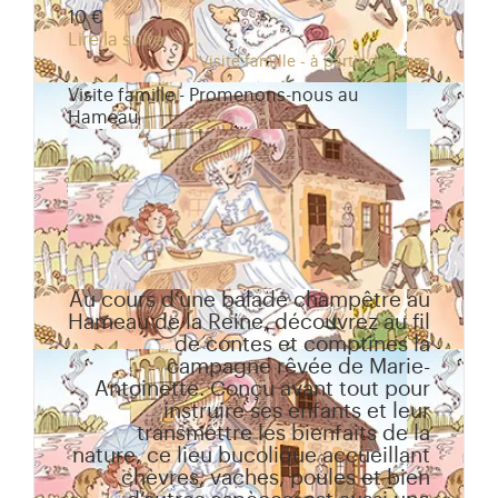
10 €
Lire la suite
Visite famille - à partir de 3 ans
Visite famille - Promenons-nous au
Hameau
Au cours d’une balade champêtre au
Hameau de la Reine, découvrez au fil
de contes et comptines la
campagne rêvée de Marie-
Antoinette. Conçu avant tout pour
instruire ses enfants et leur
transmettre les bienfaits de la
nature, ce lieu bucolique accueillant
chèvres, vaches, poules et bien