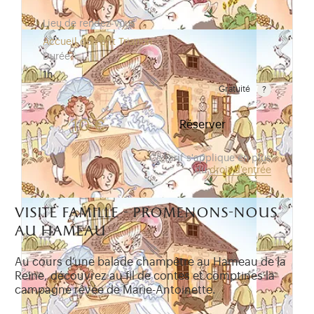
Lieu de rendez-vous
Accueil du Petit Trianon
Durée
1h
Gratuité
Gratuit pour les enfants de moins de 10 ans. Tarif r
10 €
Réserver
Ce tarif s'applique en plus
du
droit d'entrée
visite famille - promenons-nous
au hameau
Au cours d’une balade champêtre au Hameau de la
Reine, découvrez au fil de contes et comptines la
campagne rêvée de Marie-Antoinette.