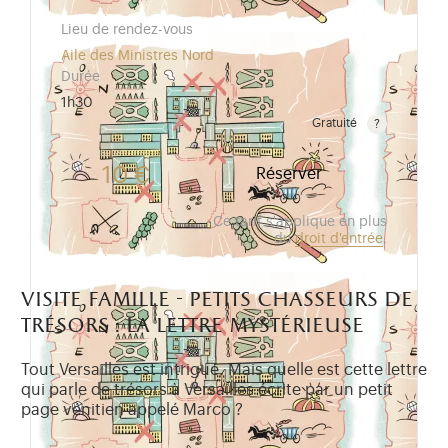
Lieu de rendez-vous
Aile des Ministres Nord
Durée
1h30
Gratuité
Gratuit pour les enfants de moins de 10 ans.Tarif ré
10 €
Réserver
Ce tarif s'applique en plus
du
droit d'entrée
.
visite famille - petits chasseurs de
trésors : la lettre mystérieuse
Tout Versailles est intrigué. Mais quelle est cette lettre
qui parle de trésors à Versailles écrite par un petit
page vénitien appelé Marco ?