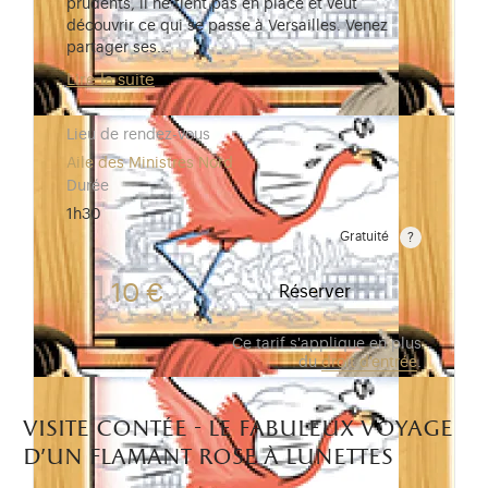
prudents, il ne tient pas en place et veut
découvrir ce qui se passe à Versailles. Venez
partager ses…
Lire la suite
Lieu de rendez-vous
Aile des Ministres Nord
Durée
1h30
Gratuité
Gratuit pour les enfants de moins de 10 ans.Tarif ré
10 €
Réserver
Ce tarif s'applique en plus
du
droit d'entrée
.
visite contée - le fabuleux voyage
d’un flamant rose à lunettes