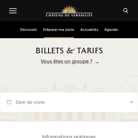
Aller au contenu principal
Personnaliser les cookies
Ouvri
Menu header second niveau (FR)
Découvrir
Préparer ma visite
Actualités
Agenda
billets & tarifs
Vous êtes un groupe ?
Visite section (FR)
Informations pratiques