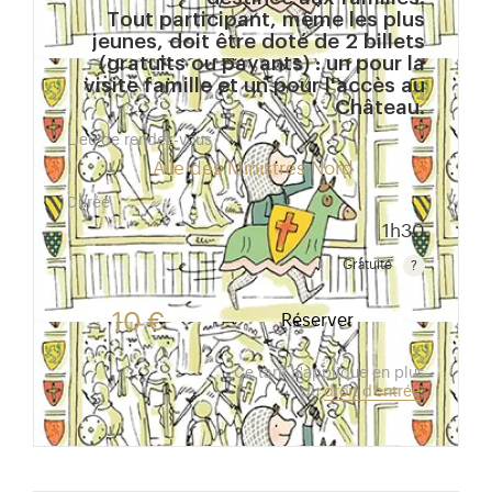
Tout participant, même les plus
jeunes, doit être doté de 2 billets
(gratuits ou payants) : un pour la
visite famille et un pour l'accès au
Château.
Lieu de rendez-vous
Aile des Ministres Nord
Durée
1h30
Gratuité
Gratuit pour les enfants de moins de 10 ans.Tarif ré
10 €
Réserver
Ce tarif s'applique en plus
du
droit d'entrée
.