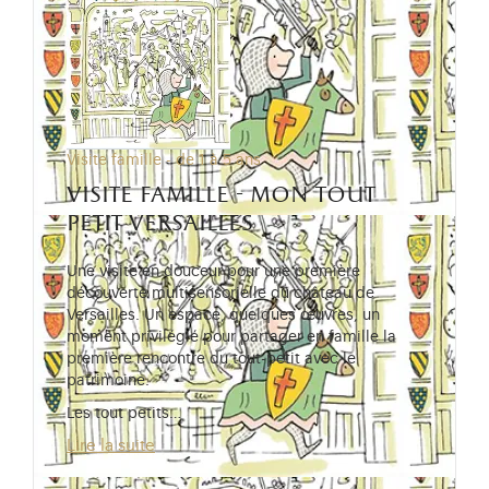
Visite famille - de 1 à 5 ans
visite famille - mon tout
petit versailles
Une visite en douceur pour une première
découverte multisensorielle du château de
Versailles. Un espace, quelques œuvres, un
moment privilégié pour partager en famille la
première rencontre du tout-petit avec le
patrimoine.
Les tout petits…
Lire la suite