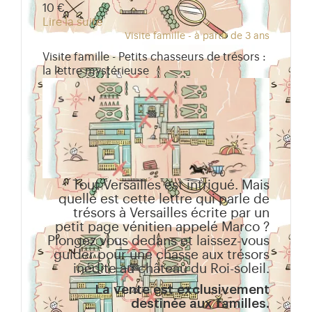
10 €
Lire la suite
Visite famille - à partir de 3 ans
Visite famille - Petits chasseurs de trésors :
la lettre mystérieuse
Tout Versailles est intrigué. Mais
quelle est cette lettre qui parle de
trésors à Versailles écrite par un
petit page vénitien appelé Marco ?
Plongez vous dedans et laissez-vous
guider pour une chasse aux trésors
inédite au château du Roi-soleil.
La vente est exclusivement
destinée aux familles.