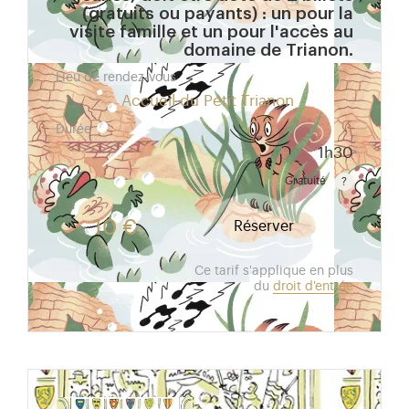
(gratuits ou payants) : un pour la
visite famille et un pour l'accès au
domaine de Trianon.
Lieu de rendez-vous
Accueil du Petit Trianon
Durée
1h30
Gratuité
Gratuit pour les enfants de moins de 10 ans. Tarif r
10 €
Réserver
Ce tarif s'applique en plus
du
droit d'entrée