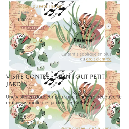
Accueil du Petit Trianon
Durée
1h30
Gratuité
Gratuit pour les enfants de moins de 10 ans. Tarif r
10 €
Réserver
Ce tarif s'applique en plus
du
droit d'entrée
visite contée - mon tout petit
jardin
Une visite en douceur pour une première découverte
multisensorielle des jardins de Trianon.
10 €
Lire la suite
Visite contée - de 1 à 5 ans