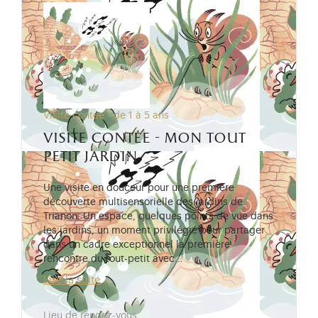
Visite contée - de 1 à 5 ans
visite contée - mon tout
petit jardin
Une visite en douceur pour une première
découverte multisensorielle des jardins de
Trianon. Un espace, quelques points de vue dans
les jardins, un moment privilégié pour partager
dans un cadre exceptionnel la première
rencontre du tout-petit avec…
Lire la suite
Lieu de rendez-vous