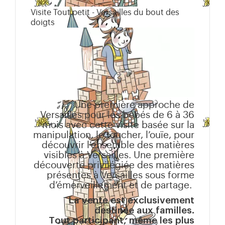
Visite Tout petit - Versailles du bout des
doigts
Une première approche de
Versailles pour les bébés de 6 à 36
mois avec cette visite basée sur la
manipulation, le toucher, l’ouïe, pour
découvrir l’ensemble des matières
visibles à Versailles. Une première
découverte privilégiée des matières
présentes à Versailles sous forme
d’émerveillement et de partage.
La vente est exclusivement
destinée aux familles.
Tout participant, même les plus