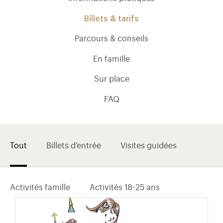
Billets & tarifs
Parcours & conseils
En famille
Sur place
FAQ
Tout
Billets d'entrée
Visites guidées
)
uvel onglet)
n nouvel onglet)
dans fenêtre modale)
otion de l'application (ouverture dans un nouvel onglet)
Activités famille
Activités 18-25 ans