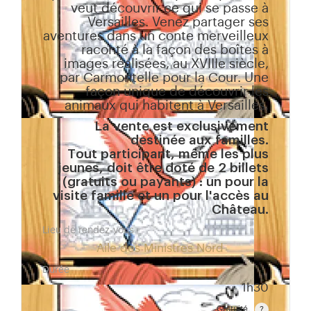
veut découvrir ce qui se passe à
Versailles. Venez partager ses
aventures dans un conte merveilleux
raconté à la façon des boîtes à
images réalisées, au XVIIIe siècle,
par Carmontelle pour la Cour. Une
façon unique de découvrir les
animaux qui habitent à Versailles.
La vente est exclusivement
destinée aux familles.
Tout participant, même les plus
jeunes, doit être doté de 2 billets
(gratuits ou payants) : un pour la
visite famille et un pour l'accès au
Château.
Lieu de rendez-vous
Aile des Ministres Nord
Durée
1h30
Gratuité