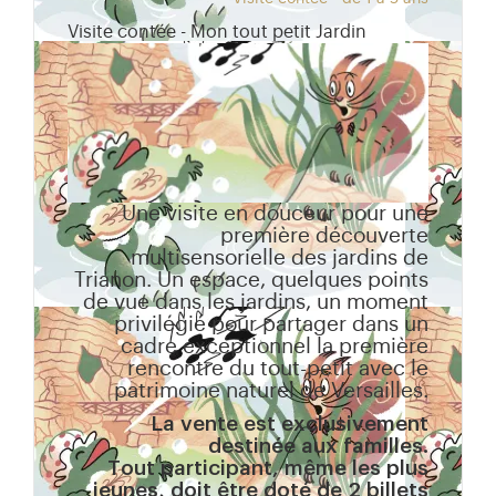
Visite contée - Mon tout petit Jardin
Une visite en douceur pour une
première découverte
multisensorielle des jardins de
Trianon. Un espace, quelques points
de vue dans les jardins, un moment
privilégié pour partager dans un
cadre exceptionnel la première
rencontre du tout-petit avec le
patrimoine naturel de Versailles.
La vente est exclusivement
destinée aux familles.
Tout participant, même les plus
jeunes, doit être doté de 2 billets