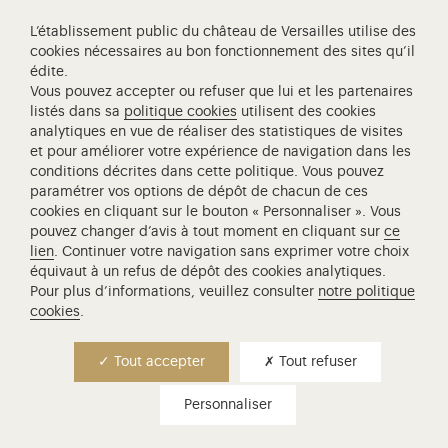
L’établissement public du château de Versailles utilise des
cookies nécessaires au bon fonctionnement des sites qu’il
édite.
Vous pouvez accepter ou refuser que lui et les partenaires
Visite famille - à partir de 5 ans
listés dans sa
politique cookies
utilisent des cookies
analytiques en vue de réaliser des statistiques de visites
visite famille - petites
et pour améliorer votre expérience de navigation dans les
histoires estivales
conditions décrites dans cette politique. Vous pouvez
paramétrer vos options de dépôt de chacun de ces
cookies en cliquant sur le bouton « Personnaliser ». Vous
Petites histoires, secrets bien gardés, anecdotes
pouvez changer d’avis à tout moment en cliquant sur
ce
surprenantes, venez découvrir lors de cette
lien
. Continuer votre navigation sans exprimer votre choix
promenade au hameau de la Reine la vie
équivaut à un refus de dépôt des cookies analytiques.
quotidienne de la Cour, à l'heure estivale. Une
Pour plus d’informations, veuillez consulter
notre politique
incursion en famille dans la vie fourmillante du
cookies
.
domaine de…
Lire la suite
Tout accepter
Tout refuser
Lieu de rendez-vous
Personnaliser
Petit Trianon
Durée