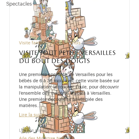
Spectacles
Visite famille - de 6 à 36 mois
visite tout petit - versailles
du bout des doigts
Une première approche de Versailles pour les
bébés de 6 à 36 mois avec cette visite basée sur
la manipulation, le toucher, l’ouïe, pour découvrir
l’ensemble des matières visibles à Versailles.
Une première découverte privilégiée des
matières…
Lire la suite
Lieu de rendez-vous
Aile des Ministres Nord