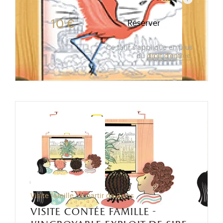
Gratuit pour les enfants de moins de 10 ans.Tarif ré
10 €
Réserver
Ce tarif s'applique en plus
du
droit d'entrée
.
Visite famille - à partir de 3 ans
visite contée famille -