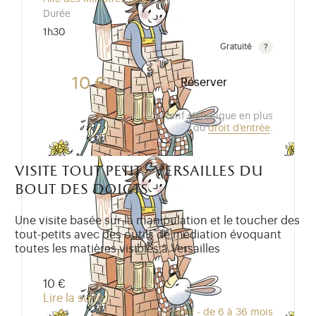
Durée
1h30
Gratuité
Gratuit pour les enfants de moins de 10 ans.Tarif ré
10 €
Réserver
Ce tarif s'applique en plus
du
droit d'entrée
.
visite tout petit - versailles du
bout des doigts
Une visite basée sur la manipulation et le toucher des
tout-petits avec des outils de médiation évoquant
toutes les matières visibles à Versailles
10 €
Lire la suite
Visite famille - de 6 à 36 mois