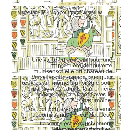
Visite famille - de 1 à 5 ans
Visite famille - Mon tout petit Versailles
Une visite en douceur pour une
première découverte
multisensorielle du château de
Versailles. Un espace, quelques
œuvres, un moment privilégié pour
partager en famille la première
rencontre du tout-petit avec le
patrimoine.
Les tout petits sont invités à venir
accompagnés de leur doudou.
La vente est exclusivement
destinée aux familles.