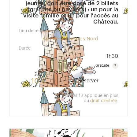
jeunes, doit être doté de 2 billets
(gratuits ou payants) : un pour la
visite famille et un pour l'accès au
Château.
Lieu de rendez-vous
Aile des Ministres Nord
Durée
1h30
Gratuité
Gratuit pour les enfants de moins de 10 ans.Tarif ré
10 €
Réserver
Ce tarif s'applique en plus
du
droit d'entrée
.