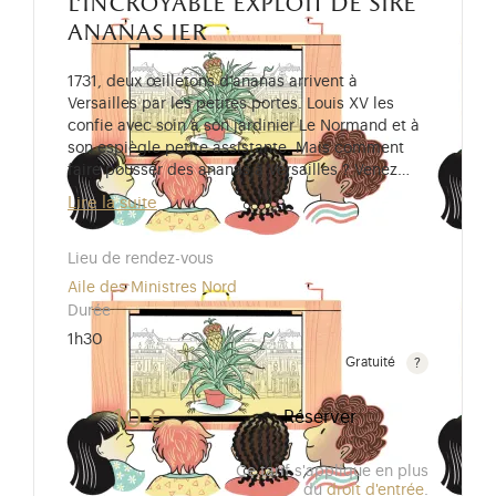
l'incroyable exploit de sire
ananas ier
1731, deux œilletons d’ananas arrivent à
Versailles par les petites portes. Louis XV les
confie avec soin à son jardinier Le Normand et à
son espiègle petite assistante. Mais comment
faire pousser des ananas à Versailles ? Venez…
Lire la suite
Lieu de rendez-vous
Aile des Ministres Nord
Durée
1h30
Gratuité
Gratuit pour les enfants de moins de 10 ans. Tarif r
10 €
Réserver
Ce tarif s'applique en plus
du
droit d'entrée
.