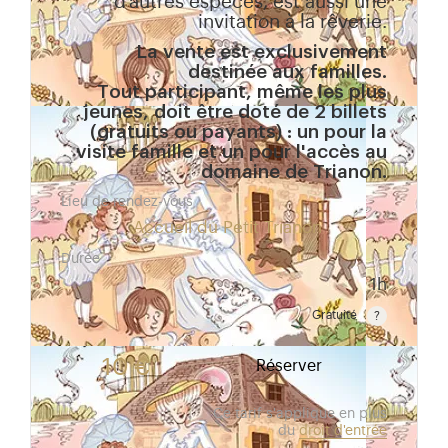
d’autres espèces, est aussi une
invitation à la rêverie.
La vente est exclusivement
destinée aux familles.
Tout participant, même les plus
jeunes, doit être doté de 2 billets
(gratuits ou payants) : un pour la
visite famille et un pour l'accès au
domaine de Trianon.
Lieu de rendez-vous
Accueil du Petit Trianon
Durée
1h
Gratuité
Gratuit pour les enfants de moins de 10 ans. Tarif r
10 €
Réserver
Ce tarif s'applique en plus
du
droit d'entrée