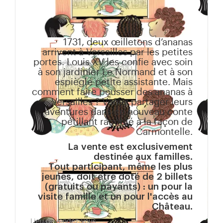
1731, deux œilletons d’ananas
arrivent à Versailles par les petites
portes. Louis XV les confie avec soin
à son jardinier Le Normand et à son
espiègle petite assistante. Mais
comment faire pousser des ananas à
Versailles ? Venez partager leurs
aventures dans ce nouveau conte
pétillant raconté à la façon de
Carmontelle.
La vente est exclusivement
destinée aux familles.
Tout participant, même les plus
jeunes, doit être doté de 2 billets
(gratuits ou payants) : un pour la
visite famille et un pour l'accès au
Château.
Lieu de rendez-vous