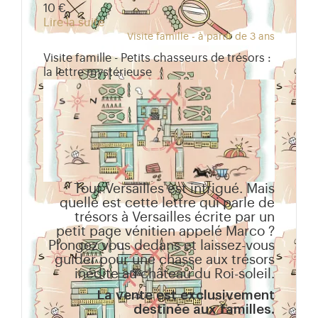
10 €
Lire la suite
Visite famille - à partir de 3 ans
Visite famille - Petits chasseurs de trésors :
la lettre mystérieuse
Tout Versailles est intrigué. Mais
quelle est cette lettre qui parle de
trésors à Versailles écrite par un
petit page vénitien appelé Marco ?
Plongez vous dedans et laissez-vous
guider pour une chasse aux trésors
inédite au château du Roi-soleil.
La vente est exclusivement
destinée aux familles.