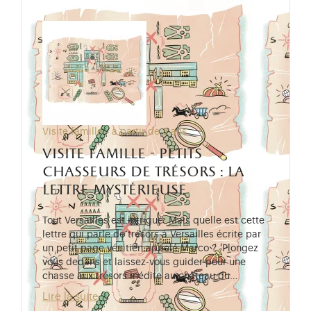
Visite famille - à partir de 3 ans
visite famille - petits
chasseurs de trésors : la
lettre mystérieuse
Tout Versailles est intrigué. Mais quelle est cette
lettre qui parle de trésors à Versailles écrite par
un petit page vénitien appelé Marco ? Plongez
vous dedans et laissez-vous guider pour une
chasse aux trésors inédite au château du…
Lire la suite