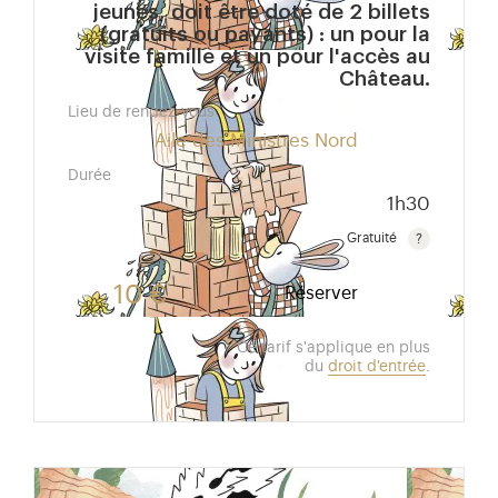
jeunes, doit être doté de 2 billets
(gratuits ou payants) : un pour la
visite famille et un pour l'accès au
Château.
Lieu de rendez-vous
Aile des Ministres Nord
Durée
1h30
Gratuité
Gratuit pour les enfants de moins de 10 ans.Tarif ré
10 €
Réserver
Ce tarif s'applique en plus
du
droit d'entrée
.