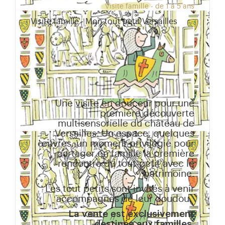
Visite famille - de 1 à 5 ans
Visite famille - Mon tout petit Versailles
Une visite en douceur pour une
première découverte
multisensorielle du château de
Versailles. Un espace, quelques
œuvres, un moment privilégié pour
partager en famille la première
rencontre du tout-petit avec le
patrimoine.
Les tout petits sont invités à venir
accompagnés de leur doudou.
La vente est exclusivement
destinée aux familles.