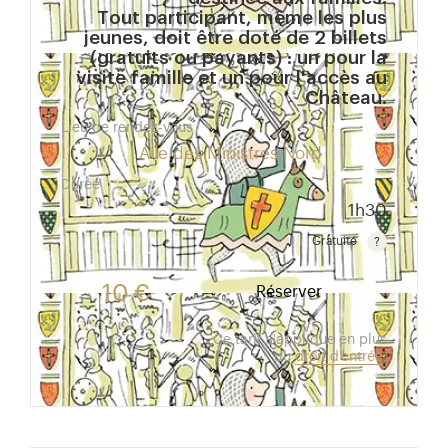
Tout participant, même les plus
jeunes, doit être doté de 2 billets
(gratuits ou payants) : un pour la
visite famille et un pour l'accès au
Château.
Lieu de rendez-vous
Aile des Ministres Nord
Durée
1h30
Gratuité
Gratuit pour les enfants de moins de 10 ans.Tarif ré
10 €
Réserver
Ce tarif s'applique en plus
du
droit d'entrée
.