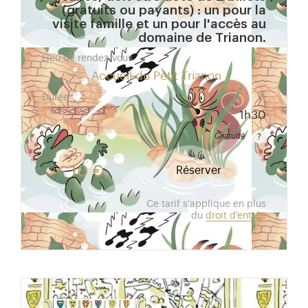
(gratuits ou payants) : un pour la
visite famille et un pour l'accès au
domaine de Trianon.
Lieu de rendez-vous
Accueil du Petit Trianon
Durée
1h30
Gratuité
Gratuit pour les enfants de moins de 10 ans. Tarif r
10 €
Réserver
Ce tarif s'applique en plus
du
droit d'entrée