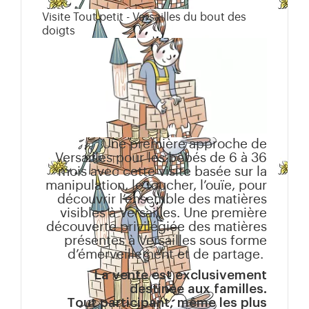
Visite Tout petit - Versailles du bout des
doigts
Une première approche de
Versailles pour les bébés de 6 à 36
mois avec cette visite basée sur la
manipulation, le toucher, l’ouïe, pour
découvrir l’ensemble des matières
visibles à Versailles. Une première
découverte privilégiée des matières
présentes à Versailles sous forme
d’émerveillement et de partage.
La vente est exclusivement
destinée aux familles.
Tout participant, même les plus