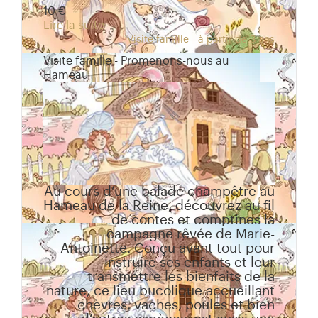
10 €
Lire la suite
Visite famille - à partir de 3 ans
Visite famille - Promenons-nous au
Hameau
Au cours d’une balade champêtre au
Hameau de la Reine, découvrez au fil
de contes et comptines la
campagne rêvée de Marie-
Antoinette. Conçu avant tout pour
instruire ses enfants et leur
transmettre les bienfaits de la
nature, ce lieu bucolique accueillant
chèvres, vaches, poules et bien