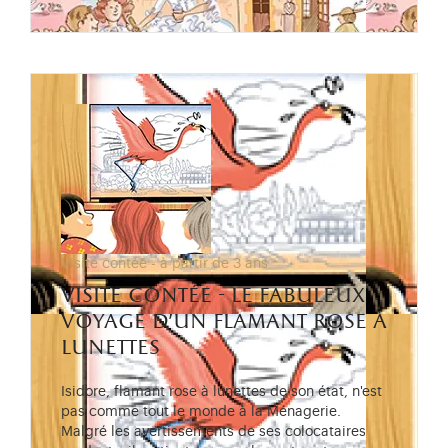
Visite contée - à partir de 3 ans
visite contée - le fabuleux
voyage d’un flamant rose à
lunettes
Isidore, flamant rose à lunettes de son état, n'est
pas comme tout le monde à la Ménagerie.
Malgré les avertissements de ses colocataires