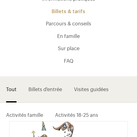
Billets & tarifs
Parcours & conseils
En famille
Sur place
FAQ
Tout
Billets d'entrée
Visites guidées
)
uvel onglet)
n nouvel onglet)
dans fenêtre modale)
otion de l'application (ouverture dans un nouvel onglet)
Activités famille
Activités 18-25 ans