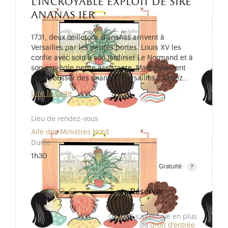
l'incroyable exploit de sire
ananas ier
1731, deux œilletons d’ananas arrivent à
Versailles par les petites portes. Louis XV les
confie avec soin à son jardinier Le Normand et à
son espiègle petite assistante. Mais comment
faire pousser des ananas à Versailles ? Venez…
Lire la suite
Lieu de rendez-vous
Aile des Ministres Nord
Durée
1h30
Gratuité
Gratuit pour les enfants de moins de 10 ans. Tarif r
10 €
Réserver
Ce tarif s'applique en plus
du
droit d'entrée
.