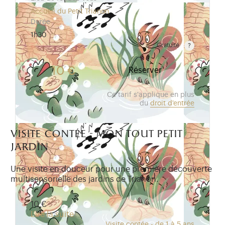
Accueil du Petit Trianon
Durée
1h30
Gratuité
Gratuit pour les enfants de moins de 10 ans. Tarif r
10 €
Réserver
Ce tarif s'applique en plus
du
droit d'entrée
visite contée - mon tout petit
jardin
Une visite en douceur pour une première découverte
multisensorielle des jardins de Trianon.
10 €
Lire la suite
Visite contée - de 1 à 5 ans