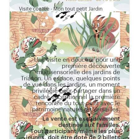
Visite contée - Mon tout petit Jardin
Une visite en douceur pour une
première découverte
multisensorielle des jardins de
Trianon. Un espace, quelques points
de vue dans les jardins, un moment
privilégié pour partager dans un
cadre exceptionnel la première
rencontre du tout-petit avec le
patrimoine naturel de Versailles.
La vente est exclusivement
destinée aux familles.
Tout participant, même les plus
jeunes, doit être doté de 2 billets