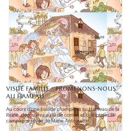
Lieu de rendez-vous
Accueil du Petit Trianon
Durée
1h
Gratuité
Gratuit pour les enfants de moins de 10 ans. Tarif r
10 €
Réserver
Ce tarif s'applique en plus
du
droit d'entrée
visite famille - promenons-nous
au hameau
Au cours d’une balade champêtre au Hameau de la
Reine, découvrez au fil de contes et comptines la
campagne rêvée de Marie-Antoinette.