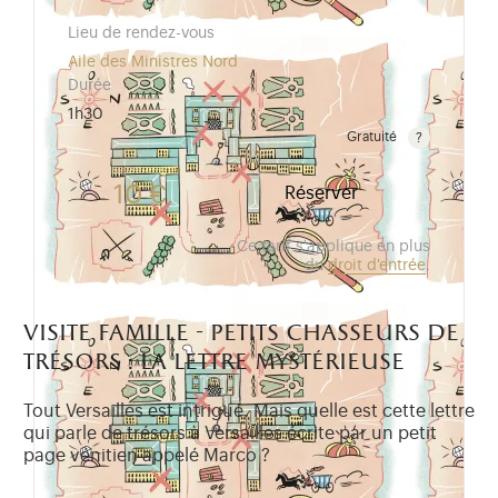
Lieu de rendez-vous
Aile des Ministres Nord
Durée
1h30
Gratuité
Gratuit pour les enfants de moins de 10 ans.Tarif ré
10 €
Réserver
Ce tarif s'applique en plus
du
droit d'entrée
.
visite famille - petits chasseurs de
trésors : la lettre mystérieuse
Tout Versailles est intrigué. Mais quelle est cette lettre
qui parle de trésors à Versailles écrite par un petit
page vénitien appelé Marco ?