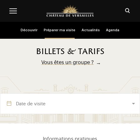
Aller au contenu principal
Personnaliser les cookies
Ouvri
Menu header second niveau (FR)
Découvrir
Préparer ma visite
Actualités
Agenda
billets & tarifs
Vous êtes un groupe ?
Visite section (FR)
Informations pratiques