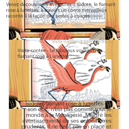
Venez découvrir les aventures d’Isidore, le flamant
rose à lunettes, à travers un conte merveilleux
raconté à la façon des boites à images.
10 €
Lire la suite
Visite contée - à partir de 3 ans
Visite contée - Le fabuleux voyage d’un
flamant rose à Lunettes
Isidore, flamant rose à lunettes de
son état, n'est pas comme tout le
monde à la Ménagerie. Malgré les
avertissements de ses colocataires
prudents, il ne tient pas en place et