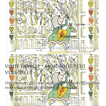
Lieu de rendez-vous
Aile des Ministres Nord
Durée
1h30
Gratuité
Gratuit pour les enfants de moins de 10 ans.Tarif ré
10 €
Réserver
Ce tarif s'applique en plus
du
droit d'entrée
.
visite famille - mon tout petit
versailles
Une visite en douceur pour une première découverte
multisensorielle du château de Versailles.
10 €
Lire la suite