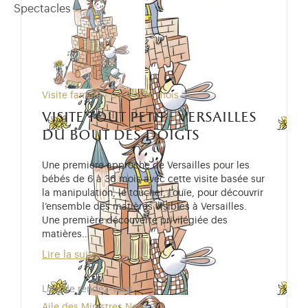
Spectacles
Visite famille - de 6 à 36 mois
visite tout petit - versailles
du bout des doigts
Une première approche de Versailles pour les
bébés de 6 à 36 mois avec cette visite basée sur
la manipulation, le toucher, l’ouïe, pour découvrir
l’ensemble des matières visibles à Versailles.
Une première découverte privilégiée des
matières…
Lire la suite
Lieu de rendez-vous
Aile des Ministres Nord