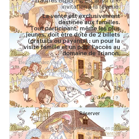
d’autres espèces, est aussi une
invitation à la rêverie.
La vente est exclusivement
destinée aux familles.
Tout participant, même les plus
jeunes, doit être doté de 2 billets
(gratuits ou payants) : un pour la
visite famille et un pour l'accès au
domaine de Trianon.
Lieu de rendez-vous
Accueil du Petit Trianon
Durée
1h
Gratuité
Gratuit pour les enfants de moins de 10 ans. Tarif r
10 €
Réserver
Ce tarif s'applique en plus
du
droit d'entrée