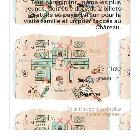
Tout participant, même les plus
jeunes, doit être doté de 2 billets
(gratuits ou payants) : un pour la
visite famille et un pour l'accès au
Château.
Lieu de rendez-vous
Aile des Ministres Nord
Durée
1h30
Gratuité
Gratuit pour les enfants de moins de 10 ans.Tarif ré
10 €
Réserver
Ce tarif s'applique en plus
du
droit d'entrée
.