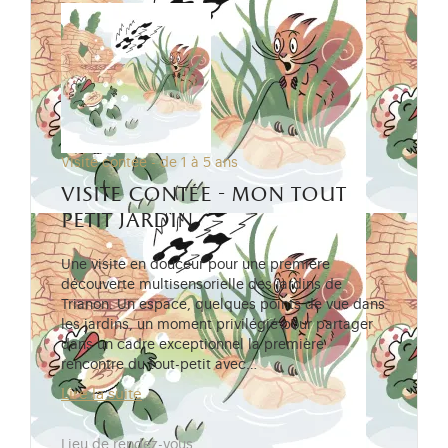
Visite contée - de 1 à 5 ans
visite contée - mon tout
petit jardin
Une visite en douceur pour une première
découverte multisensorielle des jardins de
Trianon. Un espace, quelques points de vue dans
les jardins, un moment privilégié pour partager
dans un cadre exceptionnel la première
rencontre du tout-petit avec…
Lire la suite
Lieu de rendez-vous