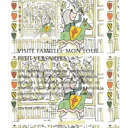
Visite famille - de 1 à 5 ans
visite famille - mon tout
petit versailles
Une visite en douceur pour une première
découverte multisensorielle du château de
Versailles. Un espace, quelques œuvres, un
moment privilégié pour partager en famille la
première rencontre du tout-petit avec le
patrimoine.
Les tout petits…
Lire la suite