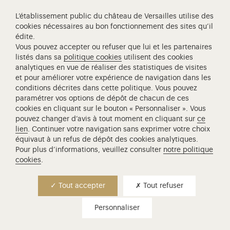
L’établissement public du château de Versailles utilise des
cookies nécessaires au bon fonctionnement des sites qu’il
édite.
Vous pouvez accepter ou refuser que lui et les partenaires
Visite famille - à partir de 5 ans
listés dans sa
politique cookies
utilisent des cookies
analytiques en vue de réaliser des statistiques de visites
visite famille - petites
et pour améliorer votre expérience de navigation dans les
histoires estivales
conditions décrites dans cette politique. Vous pouvez
paramétrer vos options de dépôt de chacun de ces
cookies en cliquant sur le bouton « Personnaliser ». Vous
Petites histoires, secrets bien gardés, anecdotes
pouvez changer d’avis à tout moment en cliquant sur
ce
surprenantes, venez découvrir lors de cette
lien
. Continuer votre navigation sans exprimer votre choix
promenade au hameau de la Reine la vie
équivaut à un refus de dépôt des cookies analytiques.
quotidienne de la Cour, à l'heure estivale. Une
Pour plus d’informations, veuillez consulter
notre politique
incursion en famille dans la vie fourmillante du
cookies
.
domaine de…
Lire la suite
Tout accepter
Tout refuser
Lieu de rendez-vous
Personnaliser
Petit Trianon
Durée