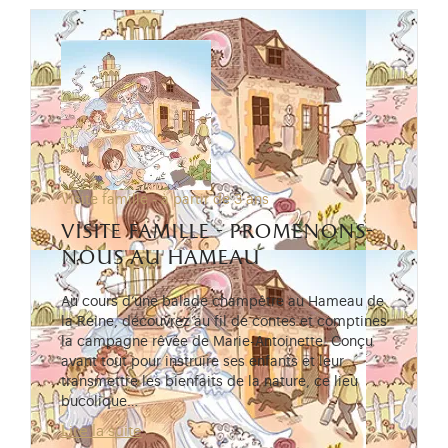
Visite famille - à partir de 3 ans
visite famille - promenons-
nous au hameau
Au cours d’une balade champêtre au Hameau de
la Reine, découvrez au fil de contes et comptines
la campagne rêvée de Marie-Antoinette. Conçu
avant tout pour instruire ses enfants et leur
transmettre les bienfaits de la nature, ce lieu
bucolique…
Lire la suite