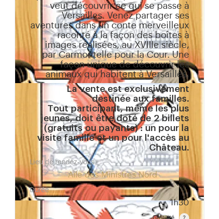
veut découvrir ce qui se passe à
Versailles. Venez partager ses
aventures dans un conte merveilleux
raconté à la façon des boîtes à
images réalisées, au XVIIIe siècle,
par Carmontelle pour la Cour. Une
façon unique de découvrir les
animaux qui habitent à Versailles.
La vente est exclusivement
destinée aux familles.
Tout participant, même les plus
jeunes, doit être doté de 2 billets
(gratuits ou payants) : un pour la
visite famille et un pour l'accès au
Château.
Lieu de rendez-vous
Aile des Ministres Nord
Durée
1h30
Gratuité