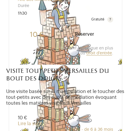
Durée
1h30
Gratuité
Gratuit pour les enfants de moins de 10 ans.Tarif ré
10 €
Réserver
Ce tarif s'applique en plus
du
droit d'entrée
.
visite tout petit - versailles du
bout des doigts
Une visite basée sur la manipulation et le toucher des
tout-petits avec des outils de médiation évoquant
toutes les matières visibles à Versailles
10 €
Lire la suite
Visite famille - de 6 à 36 mois