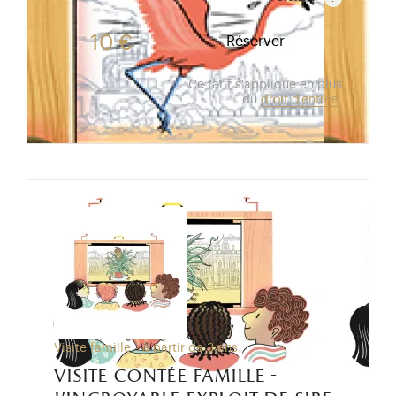
Gratuit pour les enfants de moins de 10 ans.Tarif ré
10 €
Réserver
Ce tarif s'applique en plus
du
droit d'entrée
.
Visite famille - à partir de 3 ans
visite contée famille -