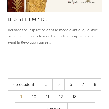
le style empire
Trouvant son inspiration dans le modèle antique, le style
Empire vint en conclusion des tendances apparues peu
avant la Révolution qui se…
pagination
‹ précédent
…
5
6
7
8
Page précédente
Page
Page
Page
Page
9
10
11
12
13
…
Page courante
Page
Page
Page
Page