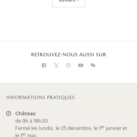
suivant ›
Page suivante
retrouvez-nous aussi sur
Visitez notre Facebook (ouverture dans u
Visitez notre X (ouverture dans un 
Visitez notre Instagram (ouver
Visitez notre WeChat (ou
Visitez notre Insta
informations pratiques
Château
de 9h à 18h30
er
Fermé les lundis, le 25 décembre, le 1
janvier et
er
le 1
mai.