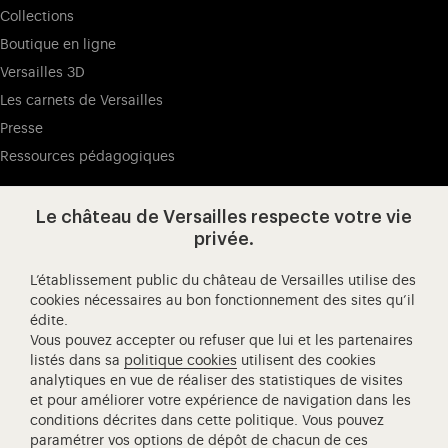
Collections
Boutique en ligne
Versailles 3D
Les carnets de Versailles
Presse
Ressources pédagogiques
Le château de Versailles respecte votre vie
Visitez notre page de
Visitez notre Instagram (ouvertur
Visitez notre WeChat (ou
Visitez notre Facebook (ouverture dans 
Visitez notre X (ouverture dans un no
Visitez notre YouTube (ouvert
privée.
L’établissement public du château de Versailles utilise des
cookies nécessaires au bon fonctionnement des sites qu’il
édite.
Château de Versailles Spectacles
Vous pouvez accepter ou refuser que lui et les partenaires
L'Opéra royal de Versailles
listés dans sa
politique cookies
utilisent des cookies
analytiques en vue de réaliser des statistiques de visites
Centre de recherche du château de Versailles
et pour améliorer votre expérience de navigation dans les
Centre de Musique Baroque de Versailles
conditions décrites dans cette politique. Vous pouvez
paramétrer vos options de dépôt de chacun de ces
Réseau des Résidences Royales Européenne