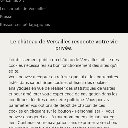
Versailles 3D
Les carnets de Versailles
Presse
Ressources pédagogiques
Le château de Versailles respecte votre vie
Visitez notre page de
Visitez notre Instagram (ouvertur
Visitez notre WeChat (ou
Visitez notre Facebook (ouverture dans 
Visitez notre X (ouverture dans un no
Visitez notre YouTube (ouvert
privée.
L’établissement public du château de Versailles utilise des
cookies nécessaires au bon fonctionnement des sites qu’il
édite.
Château de Versailles Spectacles
Vous pouvez accepter ou refuser que lui et les partenaires
L'Opéra royal de Versailles
listés dans sa
politique cookies
utilisent des cookies
analytiques en vue de réaliser des statistiques de visites
Centre de recherche du château de Versailles
et pour améliorer votre expérience de navigation dans les
Centre de Musique Baroque de Versailles
conditions décrites dans cette politique. Vous pouvez
paramétrer vos options de dépôt de chacun de ces
Réseau des Résidences Royales Européenne
cookies en cliquant sur le bouton « Personnaliser ». Vous
Société des Amis de Versailles
pouvez changer d’avis à tout moment en cliquant sur
ce
Académie équestre nationale du domaine de Versailles
lien
. Continuer votre navigation sans exprimer votre choix