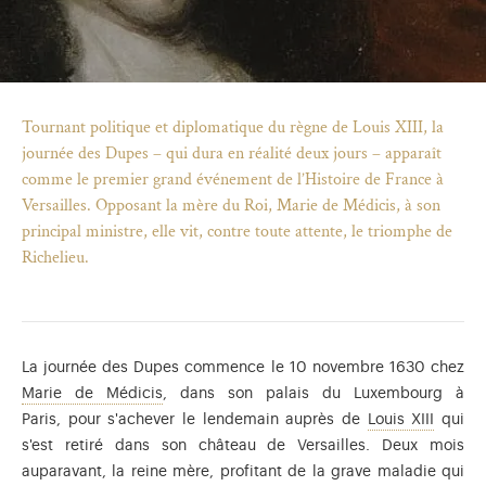
Tournant politique et diplomatique du règne de Louis XIII, la
journée des Dupes – qui dura en réalité deux jours – apparaît
comme le premier grand événement de l’Histoire de France à
Versailles. Opposant la mère du Roi, Marie de Médicis, à son
principal ministre, elle vit, contre toute attente, le triomphe de
Richelieu.
La journée des Dupes commence le 10 novembre 1630 chez
)
uvel onglet)
n nouvel onglet)
dans fenêtre modale)
otion de l'application (ouverture dans un nouvel onglet)
Marie de Médicis (1575-1642), fille du grand-
Marie de Médicis
, dans son palais du Luxembourg à
Louis X
Paris, pour s'achever le lendemain auprès de
Louis XIII
qui
s'est retiré dans son château de Versailles. Deux mois
auparavant, la reine mère, profitant de la grave maladie qui