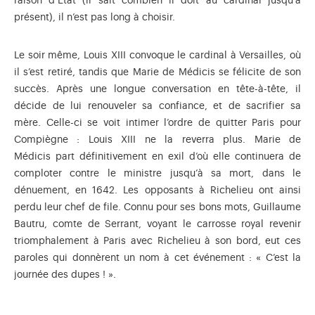
raison d’État (il sait combien il doit au cardinal jusqu’à
présent), il n’est pas long à choisir.
Le soir même, Louis XIII convoque le cardinal à Versailles, où
il s’est retiré, tandis que Marie de Médicis se félicite de son
succès. Après une longue conversation en tête-à-tête, il
décide de lui renouveler sa confiance, et de sacrifier sa
mère. Celle-ci se voit intimer l’ordre de quitter Paris pour
Compiègne : Louis XIII ne la reverra plus. Marie de
Médicis part définitivement en exil d’où elle continuera de
comploter contre le ministre jusqu’à sa mort, dans le
dénuement, en 1642. Les opposants à Richelieu ont ainsi
perdu leur chef de file. Connu pour ses bons mots, Guillaume
Bautru, comte de Serrant, voyant le carrosse royal revenir
triomphalement à Paris avec Richelieu à son bord, eut ces
paroles qui donnèrent un nom à cet événement : « C’est la
journée des dupes ! ».