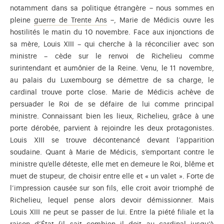
notamment dans sa politique étrangère − nous sommes en
Guerre embrasant toute l'Europe de 
pleine
guerre de Trente Ans
−, Marie de Médicis ouvre les
hostilités le matin du 10 novembre. Face aux injonctions de
sa mère, Louis XIII – qui cherche à la réconcilier avec son
ministre – cède sur le renvoi de Richelieu comme
surintendant et aumônier de la Reine. Venu, le 11 novembre,
au palais du Luxembourg se démettre de sa charge, le
cardinal trouve porte close. Marie de Médicis achève de
persuader le Roi de se défaire de lui comme principal
ministre. Connaissant bien les lieux, Richelieu, grâce à une
porte dérobée, parvient à rejoindre les deux protagonistes.
Louis XIII se trouve décontenancé devant l’apparition
soudaine. Quant à Marie de Médicis, s’emportant contre le
ministre qu’elle déteste, elle met en demeure le Roi, blême et
muet de stupeur, de choisir entre elle et « un valet ». Forte de
l’impression causée sur son fils, elle croit avoir triomphé de
Richelieu, lequel pense alors devoir démissionner. Mais
Louis XIII ne peut se passer de lui. Entre la piété filiale et la