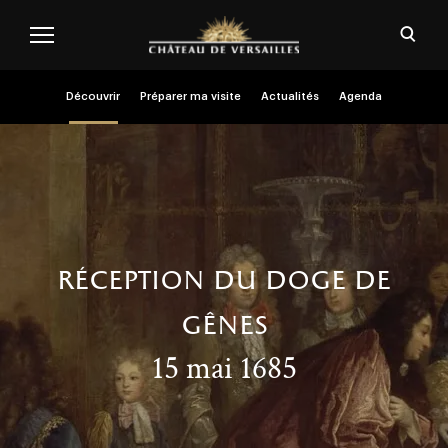
Aller au contenu principal
Personnaliser les cookies
Ouvri
Menu header second niveau (FR)
Découvrir
Préparer ma visite
Actualités
Agenda
réception du doge de
gênes
15 mai 1685