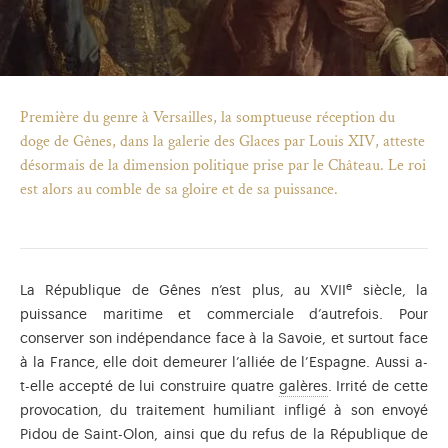
Première du genre à Versailles, la somptueuse réception du
doge de Gênes, dans la galerie des Glaces par Louis XIV, atteste
désormais de la dimension politique prise par le Château. Le roi
est alors au comble de sa gloire et de sa puissance.
e
La République de Gênes n’est plus, au XVII
siècle, la
puissance maritime et commerciale d’autrefois. Pour
conserver son indépendance face à la Savoie, et surtout face
)
uvel onglet)
n nouvel onglet)
dans fenêtre modale)
otion de l'application (ouverture dans un nouvel onglet)
à la France, elle doit demeurer l’alliée de l’Espagne. Aussi a-
A voiles et rames,
t-elle accepté de lui construire quatre
galères
. Irrité de cette
provocation, du traitement humiliant infligé à son envoyé
Pidou de Saint-Olon, ainsi que du refus de la République de