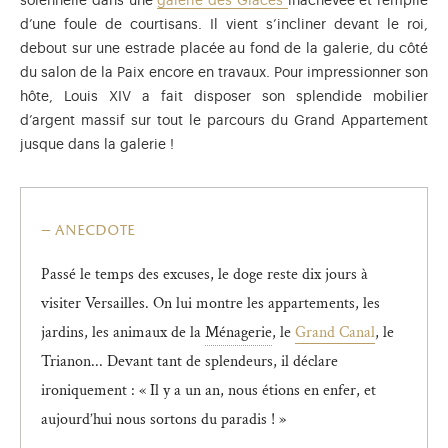
solennelle dans une
galerie des Glaces
inachevée et remplie
d’une foule de courtisans. Il vient s’incliner devant le roi,
debout sur une estrade placée au fond de la galerie, du côté
du salon de la Paix encore en travaux. Pour impressionner son
hôte, Louis XIV a fait disposer son splendide mobilier
d’argent massif sur tout le parcours du Grand Appartement
jusque dans la galerie !
anecdote
Passé le temps des excuses, le doge reste dix jours à
visiter Versailles. On lui montre les appartements, les
Premier grand projet à Versa
jardins, les animaux de la
Ménagerie
, le
Grand Canal
, le
Trianon... Devant tant de splendeurs, il déclare
ironiquement : « Il y a un an, nous étions en enfer, et
aujourd’hui nous sortons du paradis ! »