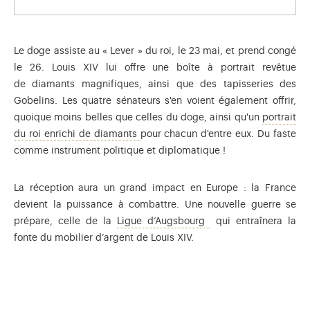
Le doge assiste au « Lever » du roi, le 23 mai, et prend congé
le 26. Louis XIV lui offre une boîte à portrait revêtue
de diamants magnifiques, ainsi que des tapisseries des
Gobelins. Les quatre sénateurs s'en voient également offrir,
quoique moins belles que celles du doge, ainsi qu'un
portrait
Chefs d'œuvres d'orfèvrerie et de joai
du roi enrichi de diamants
pour chacun d'entre eux. Du faste
comme instrument politique et diplomatique !
La réception aura un grand impact en Europe : la France
devient la puissance à combattre. Une nouvelle guerre se
Guerre de 1688 à 1697
prépare, celle de la
Ligue d’Augsbourg
qui entraînera la
fonte du mobilier d’argent de Louis XIV.