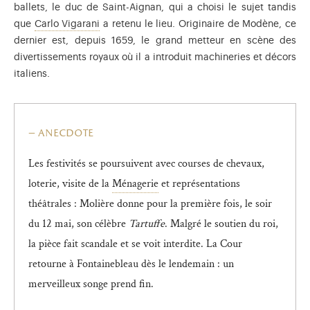
ballets, le duc de Saint-Aignan, qui a choisi le sujet tandis
Carlo Vigarani (1637-1713), ingénieur du roi Lo
que
Carlo Vigarani
a retenu le lieu. Originaire de Modène, ce
dernier est, depuis 1659, le grand metteur en scène des
divertissements royaux où il a introduit machineries et décors
italiens.
anecdote
Les festivités se poursuivent avec courses de chevaux,
Premier grand projet à Versailles d
loterie, visite de la
Ménagerie
et représentations
théâtrales : Molière donne pour la première fois, le soir
du 12 mai, son célèbre
Tartuffe
. Malgré le soutien du roi,
la pièce fait scandale et se voit interdite. La Cour
retourne à Fontainebleau dès le lendemain : un
merveilleux songe prend fin.