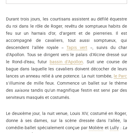
Durant trois jours, les courtisans assistent au défilé équestre
du roi dans le rôle de Roger, revêtu de somptueux habits de
feu sur un harnais d’or, d’argent et de pierreries. Il est
accompagné de cavaliers, tout aussi somptueux, qui
descendent l’allée royale –
Tapis vert
–, suivis du char
d’Apollon. Tous se dirigent vers le palais d’Alcine dressé sur
le Rond-d’eau, futur
bassin d’Apollon
. Suit une course de
bague dans laquelle les cavaliers doivent décocher de leurs
lances un anneau relié à une potence. La nuit tombée,
le Parc
s’illumine de mille feux. Commence un ballet sur le thème
des
saisons
tandis qu’un magnifique festin est servi par des
serviteurs masqués et costumés.
Le deuxième jour, la nuit venue, Louis XIV, costumé en Roger,
donne à ses dames, sur la scène dressée dans l’allée, la
Jean-Baptiste P
Jean-Ba
comédie-ballet spécialement conçue par
Molière
et
Lully
:
La