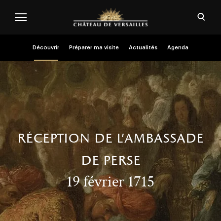
Aller au contenu principal
Personnaliser les cookies
Ouvri
Menu header second niveau (FR)
Découvrir
Préparer ma visite
Actualités
Agenda
réception de l’ambassade
de perse
19 février 1715