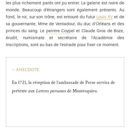
les plus richement parés ont pu entrer. La galerie est noire de
monde. Beaucoup d’étrangers sont également présents. Au
fond, le roi, sur son trône, est entouré du futur
Louis XV
et de
sa gouvernante, Mme de Ventadour, du duc d’Orléans et des
Retrouvez la toile d'Antoine C
princes du sang. Le
peintre Coype
l et Claude Gros de Boze,
érudit, numismate et secrétaire de l’Académie des
Inscriptions, sont au bas de l’estrade pour fixer ce moment.
anecdote
En 1721, la réception de l’ambassade de Perse servira de
prétexte aux
Lettres persanes
de Montesquieu.