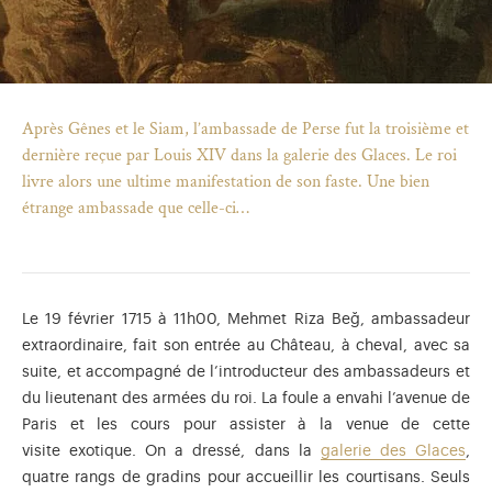
Après Gênes et le Siam, l’ambassade de Perse fut la troisième et
dernière reçue par Louis XIV dans la galerie des Glaces. Le roi
livre alors une ultime manifestation de son faste. Une bien
étrange ambassade que celle-ci…
Le 19 février 1715 à 11h00, Mehmet Riza Beğ, ambassadeur
extraordinaire, fait son entrée au Château, à cheval, avec sa
suite, et accompagné de l’introducteur des ambassadeurs et
)
uvel onglet)
n nouvel onglet)
dans fenêtre modale)
otion de l'application (ouverture dans un nouvel onglet)
du lieutenant des armées du roi. La foule a envahi l’avenue de
Paris et les cours pour assister à la venue de cette
visite exotique. On a dressé, dans la
galerie des Glaces
,
quatre rangs de gradins pour accueillir les courtisans. Seuls