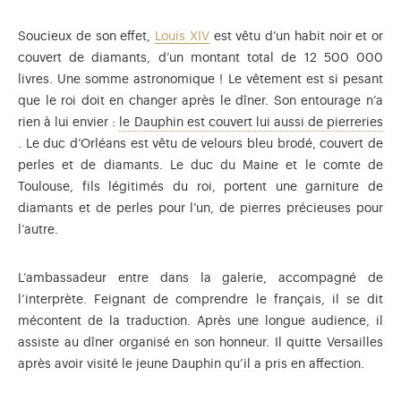
Soucieux de son effet,
Louis XIV
est vêtu d’un habit noir et or
couvert de diamants, d’un montant total de 12 500 000
livres. Une somme astronomique ! Le vêtement est si pesant
que le roi doit en changer après le dîner. Son entourage n’a
rien à lui envier :
le Dauphin est couvert lui aussi de pierreries
Une toile représente le jeune Louis XIV ainsi richement vêtu.
. Le duc d’Orléans est vêtu de velours bleu brodé, couvert de
perles et de diamants. Le duc du Maine et le comte de
Toulouse, fils légitimés du roi, portent une garniture de
diamants et de perles pour l’un, de pierres précieuses pour
l’autre.
L’ambassadeur entre dans la galerie, accompagné de
l’interprète. Feignant de comprendre le français, il se dit
mécontent de la traduction. Après une longue audience, il
assiste au dîner organisé en son honneur. Il quitte Versailles
après avoir visité le jeune Dauphin qu’il a pris en affection.