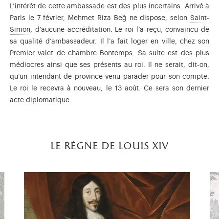
L’intérêt de cette ambassade est des plus incertains. Arrivé à
Paris le 7 février, Mehmet Riza Beğ ne dispose, selon
Saint-
Mémorialiste de Versailles, il a témoigné du quotidien de l
Simon
, d’aucune accréditation. Le roi l’a reçu, convaincu de
sa qualité d’ambassadeur. Il l’a fait loger en ville, chez son
Premier valet de chambre Bontemps. Sa suite est des plus
médiocres ainsi que ses présents au roi. Il ne serait, dit-on,
qu’un intendant de province venu parader pour son compte.
Le roi le recevra à nouveau, le 13 août. Ce sera son dernier
acte diplomatique.
le règne de louis xiv