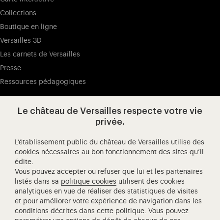
Collections
Boutique en ligne
Versailles 3D
Les carnets de Versailles
Presse
Ressources pédagogiques
Le château de Versailles respecte votre vie
Visitez notre page de
Visitez notre Instagram (ouvertur
Visitez notre WeChat (ou
Visitez notre Facebook (ouverture dans 
Visitez notre X (ouverture dans un no
Visitez notre YouTube (ouvert
privée.
L’établissement public du château de Versailles utilise des
cookies nécessaires au bon fonctionnement des sites qu’il
édite.
Château de Versailles Spectacles
Vous pouvez accepter ou refuser que lui et les partenaires
L'Opéra royal de Versailles
listés dans sa
politique cookies
utilisent des cookies
analytiques en vue de réaliser des statistiques de visites
Centre de recherche du château de Versailles
et pour améliorer votre expérience de navigation dans les
Centre de Musique Baroque de Versailles
conditions décrites dans cette politique. Vous pouvez