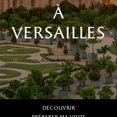
à
versailles
Accès & Horaires
Choisir un billet
)
uvel onglet)
n nouvel onglet)
dans fenêtre modale)
otion de l'application (ouverture dans un nouvel onglet)
Menu home (FR)
Découvrir