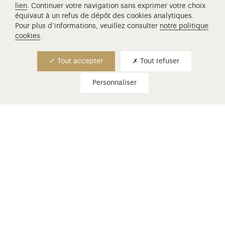
lien
. Continuer votre navigation sans exprimer votre choix
Révolution et prenez part à la création d’un nouveau
parcours de visite au cœur du château de Versailles.
équivaut à un refus de dépôt des cookies analytiques.
Pour plus d’informations, veuillez consulter
notre politique
cookies
.
Tout accepter
Tout refuser
Personnaliser
choisir son billet
Billets d'entrée, visites guidées,
conditions de gratuité...
En savoir plus
venir à versailles