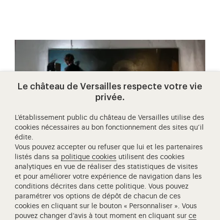
Le château de Versailles respecte votre vie
privée.
L’établissement public du château de Versailles utilise des
cookies nécessaires au bon fonctionnement des sites qu’il
édite.
Vous pouvez accepter ou refuser que lui et les partenaires
listés dans sa
politique cookies
utilisent des cookies
analytiques en vue de réaliser des statistiques de visites
MÉCÉNAT
et pour améliorer votre expérience de navigation dans les
conditions décrites dans cette politique. Vous pouvez
adoptez une œuvre de la galerie
paramétrer vos options de dépôt de chacun de ces
des lumières et de la révolution
cookies en cliquant sur le bouton « Personnaliser ». Vous
pouvez changer d’avis à tout moment en cliquant sur
ce
Devenez mécène de la galerie des Lumières et de la