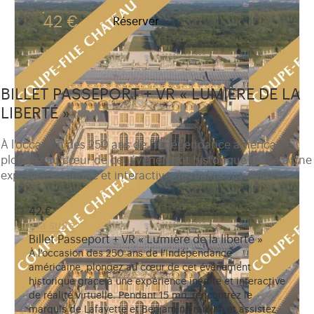
42 €
Réserver
BILLET PASSEPORT + VR « LUMIÈRE DE LA
LIBERTÉ »
À l'occasion des 250 ans de l'Indépendance américaine,
plongez au cœur de cet événement historique grâce à une
expérience inédite et interactive de réalité virtuelle.
42 €
Lire la suite
Billet Passeport + VR « Lumière de la liberté »
À l'occasion des 250 ans de l'Indépendance
américaine, plongez au cœur de cet événement
historique grâce à une expérience inédite et interactive
de réalité virtuelle. Pendant 15 mn, rencontrez le
marquis de Lafayette et Benjamin Franklin et assistez