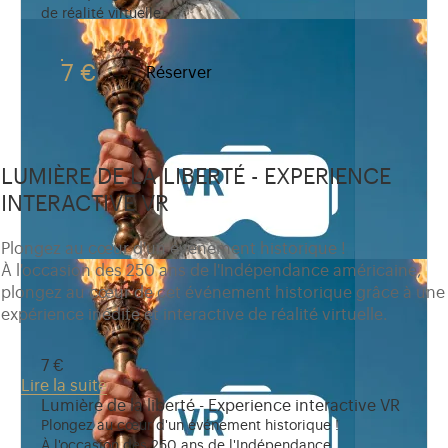
de réalité virtuelle.
7 €
Réserver
LUMIÈRE DE LA LIBERTÉ - EXPERIENCE
INTERACTIVE VR
Plongez au cœur d'un événement historique !
À l'occasion des 250 ans de l'Indépendance américaine,
plongez au cœur de cet événement historique grâce à une
expérience inédite et interactive de réalité virtuelle.
7 €
Lire la suite
Lumière de la liberté - Experience interactive VR
Plongez au cœur d'un événement historique !
À l'occasion des 250 ans de l'Indépendance