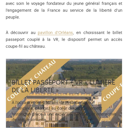
avec soin le voyage fondateur du jeune général français et
l'engagement de la France au service de la liberté d'un
peuple.
À découvrir au
pavillon d'Orléans
, en choisissant le billet
passeport couplé à la VR, le dispositif permet un accès
coupe-fil au château.
BILLET PASSEPORT + VR « LUMIÈRE
DE LA LIBERTÉ »
À l'occasion des 250 ans de l'Indépendance
américaine, plongez au cœur de cet événement
historique grâce à une expérience inédite et interactive
de réalité virtuelle.