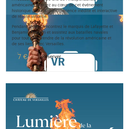
américaine, plongez au cœur de cet événement
historique grâce à une expérience inédite et interactive
de réalité virtuelle.
Pendant 15 mn, rencontrez le marquis de Lafayette et
Benjamin Franklin et assistez aux batailles navales
pour tout comprendre de la révolution américaine et
de ses liens avec Versailles.
7 €
Réserver