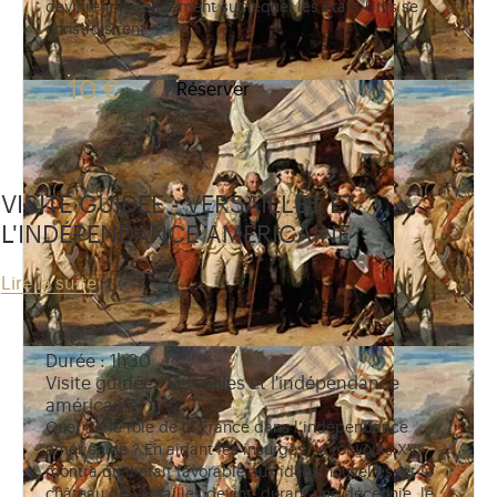
devinrent le fondement sur lequel les Etats-Unis se
construisirent.
10 €
Réserver
VISITE GUIDÉE - VERSAILLES ET
L'INDÉPENDANCE AMÉRICAINE
Lire la suite
10 €
Durée : 1h30
Visite guidée - Versailles et l'indépendance
américaine
Quel fut le rôle de la France dans l’indépendance
américaine ? En aidant les insurgés, le roi Louis XVI
montra qu’il était favorable aux idées nouvelles, et le
château de Versailles devint, durant une décennie, le