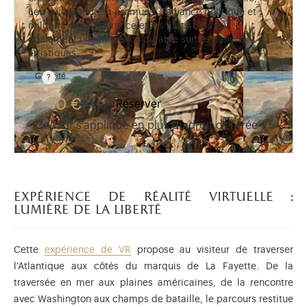
lieu où elles furent promues. L’alliance politique et
militaire entre la France et les États-Unis eut
également une influence durable sur les canons
artistiques.
Gratuité
Gratuit pour les enfants de moins de 10 ans. Tarif ré
10 €
Réserver
Ce tarif s'applique en plus du droit d'entrée
expérience de réalité virtuelle :
lumière de la liberté
Cette
expérience de VR
propose au visiteur de traverser
l'Atlantique aux côtés du marquis de La Fayette. De la
traversée en mer aux plaines américaines, de la rencontre
avec Washington aux champs de bataille, le parcours restitue