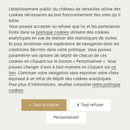
L’établissement public du château de Versailles utilise des
cookies nécessaires au bon fonctionnement des sites qu’il
édite.
Vous pouvez accepter ou refuser que lui et les partenaires
Abonnez-vous à notre newsletter
listés dans sa
politique cookies
utilisent des cookies
analytiques en vue de réaliser des statistiques de visites
Recevez tous les mois les dernières nouvelles du château de
et pour améliorer votre expérience de navigation dans les
Versailles pour ne rien manquer des événements en cours et
conditions décrites dans cette politique. Vous pouvez
paramétrer vos options de dépôt de chacun de ces
à venir.
cookies en cliquant sur le bouton « Personnaliser ». Vous
pouvez changer d’avis à tout moment en cliquant sur
ce
lien
. Continuer votre navigation sans exprimer votre choix
S’inscrire
équivaut à un refus de dépôt des cookies analytiques.
Pour plus d’informations, veuillez consulter
notre politique
cookies
.
Tout accepter
Tout refuser
Établissement Public
Personnaliser
Intranet